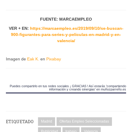
FUENTE: MARCAEMPLEO
VER + EN:
https://marcaempleo.es/2019/09/10/se-buscan-
900-figurantes-para-series-y-peliculas-en-madrid-y-en-
valencia/
Imagen de
Eak K.
en
Pixabay
Puedes compartirlo en tus redes sociales ¡ GRACIAS ! Así estarás 'compartiendo
información y creando sinergias' en muñozparreño.es
ETIQUETADO
Madrid
Ofertas Empleo Seleccionadas
Publicidad
trabajo
Valencia