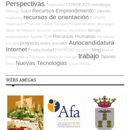
Perspectivas
CONSEJOS
estrategia
Creatividad
Recursos Emprendimiento
Salud
Linkedin
Idiomas
recursos de orientación
marketing
EUROPA
financiación
Turismo
Redes Sociales Emprendedores
descargas
tiempo
Ideas de Negocio
recursos
comercio electrónico
Recursos Humanos
empleabilidad
Aprodel CLM
Iniciativas
Autocandidatura
proyecto
redes sociales
Locales
Internet
blog
Productividad
EMPREND
docentes
Madrid
trabajo
Talento
Entrevistas y Procesos Selección
clientes
Nuevas Tecnologias
Rural
social media
WEBS AMIGAS