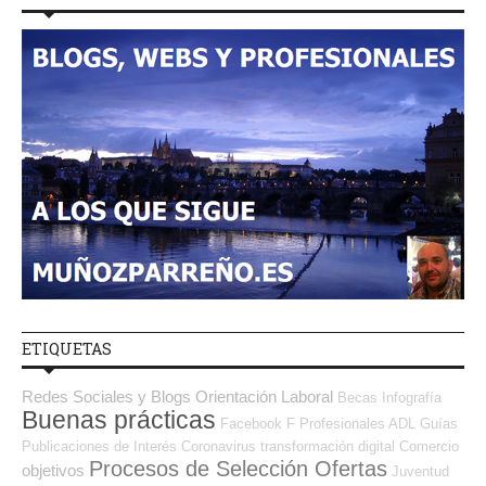
ETIQUETAS
Redes Sociales y Blogs Orientación Laboral
Becas
Infografía
Buenas prácticas
Facebook
F Profesionales ADL
Guías
Publicaciones de Interés
Coronavirus
transformación digital
Comercio
Procesos de Selección Ofertas
objetivos
Juventud