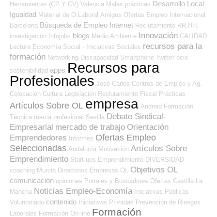
Desarrollo Local
Herramientas (CP Y CV)
Valencia
Malas prácticas
Igualdad
Material de O.Laboral
Amigos
Ofertas Empleo Internacional
Búsqueda de Empleo Internet
Barcelona
Reclutamiento RR.HH.
Innovación
blogs
investigación
Infojobs
Medio Ambiente
CALIDAD
recursos para la
Lectura
Economía Social - Iniciativas Sociales
formación
Networking
Discapacidad
Smartphone
Twitter
ocio
Recursos para
apps
sostenibilidad
Profesionales
José Carlos
Centros de Empleo y Ag.
Colocación
Cultura
Legislación
Reclutamiento
Fiscal
Prácticas
empresa
Artículos Sobre OL
Android
Formación
Debate Sindical-
Técnica
marca profesional
Sevilla
Empresarial
mercado de trabajo
Orientación
Ofertas Empleo
Emprendedores
Informes
Seleccionadas
Artículos Sobre
Andalucía
Motivación
Emprendimiento
Start-ups
Emprendimiento
DIVERSIDAD
Objetivos OL
coaching
Murcia
Directorios Empresas OL
comunicación
opiniones
Portales y Buscadores Ofertas
Castilla La
Noticias Empleo-Economía
Mancha
Iniciativas Públicas
contenido
Voluntariado
Iniciativas Privadas
Prevención de Riesgos
Formación
Laborales
Formación On-line