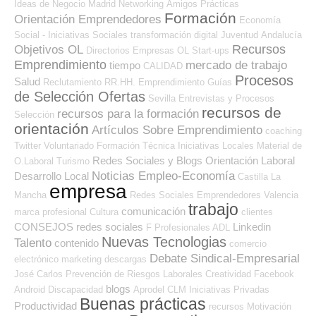
Ideas de Negocio
Madrid
Networking
Amigos
Prácticas
Formación
Orientación Emprendedores
Economía
Social - Iniciativas Sociales
transformación digital
Juventud
Andalucía
Recursos
Objetivos OL
Directorios Empresas OL
Start-ups
Emprendimiento
mercado de trabajo
tiempo
CALIDAD
Procesos
Salud
Reclutamiento RR.HH.
Emprendimiento
Guías
de Selección Ofertas
Sevilla
Entrevistas y Procesos
recursos de
recursos para la formación
Selección
orientación
Artículos Sobre Emprendimiento
coaching
Twitter
Voluntariado
Formación Técnica
Iniciativas Locales
Material de
Redes Sociales y Blogs Orientación Laboral
O.Laboral
Turismo
Noticias Empleo-Economía
Desarrollo Local
Castilla La
empresa
Mancha
Redes Sociales Emprendedores
Valencia
trabajo
comunicación
marca profesional
Cultura
clientes
CONSEJOS
redes sociales
Linkedin
F Profesionales ADL
Nuevas Tecnologias
Talento
contenido
comercio
Debate Sindical-Empresarial
electrónico
marketing
descargas
José Carlos
Prevención de Riesgos Laborales
Creatividad
Facebook
blogs
Android
Discapacidad
Aprodel CLM
Iniciativas Privadas
Buenas prácticas
Productividad
recursos
Motivación