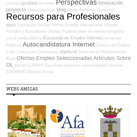
Perspectivas
Innovación
Igualdad
Lectura
docentes
proyecto
blog
Malas prácticas
Medio Ambiente
Comercio
Recursos para Profesionales
apps
Formación On-line
Ofertas Empleo Internacional
Infojobs
Portales y Buscadores Ofertas
Publicaciones de Interés
Infografía
Búsqueda de Empleo Internet
social media
Murcia
Iniciativas
Autocandidatura Internet
Públicas
Centros de Empleo
objetivos
y Ag. Colocación
Coronavirus
financiación
Reclutamiento
Ofertas Empleo Seleccionadas
Artículos Sobre
Rural
OL
Becas
EUROPA
Barcelona
opiniones
sostenibilidad
Informes
EMPREND
Idiomas
Fiscal
WEBS AMIGAS