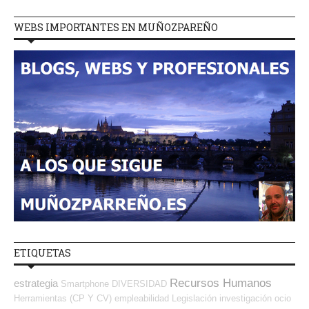
WEBS IMPORTANTES EN MUÑOZPAREÑO
ETIQUETAS
Recursos Humanos
estrategia
Smartphone
DIVERSIDAD
Herramientas (CP Y CV)
empleabilidad
Legislación
investigación
ocio