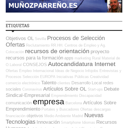
ETIQUETAS
Procesos de Selección
Objetivos OL
Sevilla
Ofertas
Reclutamiento RR.HH.
Centros de Empleo y Ag.
recursos de orientación
proyecto
Colocación
recursos para la formación
apps
marketing
Rural
Material de
Autocandidatura Internet
CONSEJOS
O.Laboral
Ofertas Empleo Internacional
Ideas de Negocio
Infojobs
Entrevistas y
Procesos Selección
EUROPA
Iniciativas Públicas
Creatividad
Talento
Desarrollo Local
redes
comercio electrónico
clientes
Artículos Sobre OL
Debate
sociales
Coronavirus
Start-ups
Sindical-Empresarial
Emprendimiento
Discapacidad
empresa
Artículos Sobre
comunicación
Barcelona
Emprendimiento
Portales y Buscadores Ofertas
descargas
Nuevas
objetivos
financiación
Medio Ambiente
Madrid
Tecnologias
Innovación
Recursos
Smartphone
Idiomas