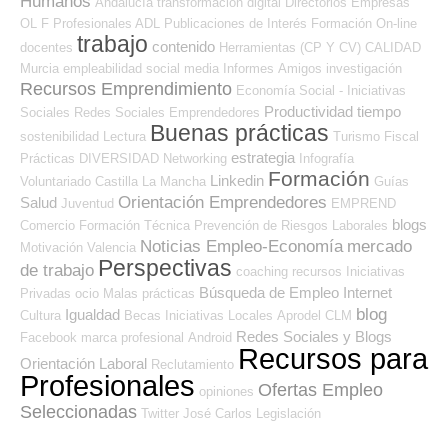
Humanos
Andalucía
transformación digital
Directorios Empresas
OL
F Profesionales ADL
Publicaciones de Interés
Formación On-line
trabajo
contenido
docentes
Herramientas (CP Y CV)
CALIDAD
Murcia
empleabilidad
social media
Informes
Amigos
investigación
Recursos Emprendimiento
Economía Social - Iniciativas
Productividad
tiempo
Sociales
Redes Sociales Emprendedores
Buenas prácticas
sostenibilidad
Lectura
Turismo
Fiscal
estrategia
Prácticas
DIVERSIDAD
Networking
Infografía
Formación
Linkedin
Voluntariado
Castilla La Mancha
Guías
Orientación Emprendedores
Salud
Juventud
EMPREND
blogs
Comercio
Formación Técnica
Prevención de Riesgos Laborales
Noticias Empleo-Economía
mercado
Motivación
Valencia
Perspectivas
de trabajo
coaching
recursos
Iniciativas
Búsqueda de Empleo Internet
Privadas
ocio
Malas prácticas
blog
Igualdad
Cultura
Becas
Iniciativas Locales
Aprodel CLM
Redes Sociales y Blogs
Facebook
marca profesional
Android
Recursos para
Orientación Laboral
Reclutamiento
Profesionales
Ofertas Empleo
opiniones
Seleccionadas
Twitter
José Carlos
Legislación