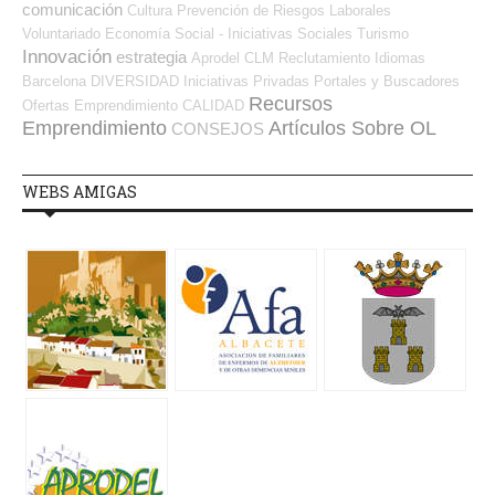
comunicación
Cultura
Prevención de Riesgos Laborales
Voluntariado
Economía Social - Iniciativas Sociales
Turismo
Innovación
estrategia
Aprodel CLM
Reclutamiento
Idiomas
Barcelona
DIVERSIDAD
Iniciativas Privadas
Portales y Buscadores
Recursos
Ofertas
Emprendimiento
CALIDAD
Emprendimiento
Artículos Sobre OL
CONSEJOS
WEBS AMIGAS