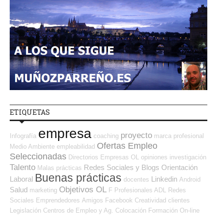
ETIQUETAS
empresa
proyecto
Infografía
coaching
marca profesional
Ofertas Empleo
Medio Ambiente
empleabilidad
Seleccionadas
Directorios Empresas OL
opiniones
investigación
Talento
Redes Sociales y Blogs Orientación
Malas prácticas
Buenas prácticas
Laboral
Linkedin
docentes
Android
Objetivos OL
Salud
marketing
F Profesionales ADL
Redes
Sociales Emprendedores
Amigos
Facebook
Creatividad
clientes
Legislación
Centros de Empleo y Ag. Colocación
Formación On-line