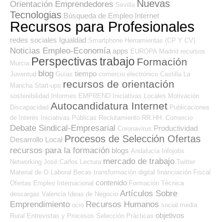
Nuevas
Orientación Emprendedores
Sevilla
Tecnologias
Búsqueda de Empleo Internet
Recursos para Profesionales
redes sociales
Igualdad
Smartphone
Herramientas (CP Y CV)
Noticias Empleo-Economía
apps
EUROPA
Madrid
recursos
Perspectivas
trabajo
Formación
Murcia
blog
tiempo
Juventud
Guías
comercio electrónico
Castilla La
recursos de orientación
Mancha
Start-ups
sostenibilidad
Informes
EMPREND
Iniciativas Locales
Motivación
Autocandidatura Internet
Discapacidad
Publicaciones
de Interés
Iniciativas Públicas
Reclutamiento RR.HH.
Comercio
Debate Sindical-Empresarial
Productividad
Coronavirus
Procesos de Selección Ofertas
Desarrollo Local
recursos para la formación
blogs
Andalucía
Infojobs
mercado de trabajo
Networking
José Carlos
Lectura
Twitter
Material de O.Laboral
Becas
transformación digital
financiación
Fiscal
contenido
Ofertas Empleo Internacional
Formación Técnica
Artículos Sobre
descargas
Valencia
Ideas de Negocio
Emprendimiento
Recursos Humanos
ocio
social media
objetivos
Rural
Entrevistas y Procesos Selección
Prácticas