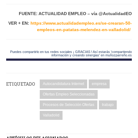
FUENTE: ACTUALIDAD EMPLEO – vía @ActualidadEO
VER + EN:
https://www.actualidadempleo.es/se-crearan-50-
empleos-en-patatas-melendez-en-valladolid/
Puedes compartirlo en tus redes sociales ¡ GRACIAS ! Así estarás 'compartiendo
información y creando sinergias' en muñozparreño.es
ETIQUETADO
Autocandidatura Internet
empresa
Ofertas Empleo Seleccionadas
Procesos de Selección Ofertas
trabajo
Valladolid