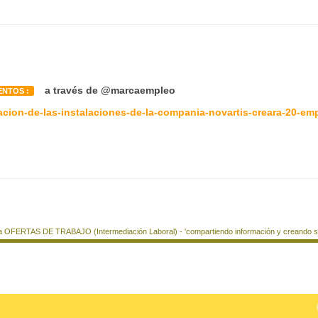
a través de @marcaempleo
ENTOS :
acion-de-las-instalaciones-de-la-compania-novartis-creara-20-em
a OFERTAS DE TRABAJO (Intermediación Laboral) - 'compartiendo información y creando si