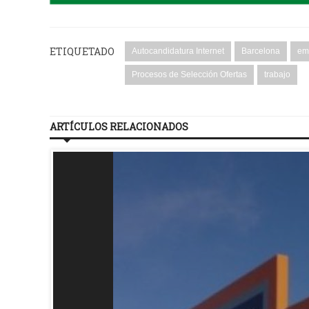
ETIQUETADO
Autocandidatura Internet
Barcelona
em
Procesos de Selección Ofertas
trabajo
ARTÍCULOS RELACIONADOS