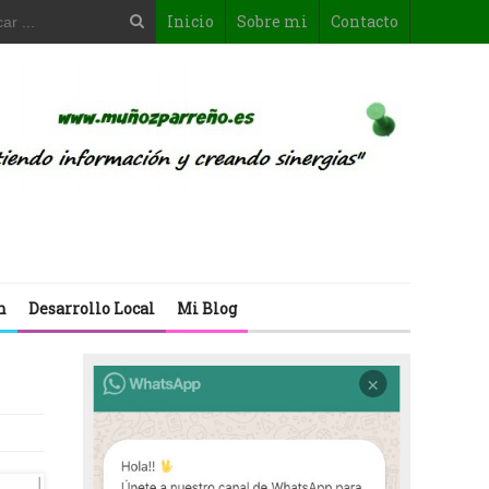
Inicio
Sobre mi
Contacto
n
Desarrollo Local
Mi Blog