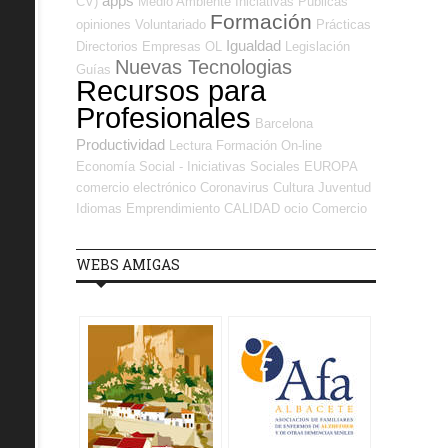
apps
CV)
Medio Ambiente
Iniciativas Públicas
Formación
opiniones
Voluntariado
Prácticas
Igualdad
Directorios Empresas OL
Legislación
Nuevas Tecnologias
Guías
Recursos para
Profesionales
Barcelona
Productividad
Lectura
Formación On-line
Economía Social - Iniciativas Sociales
EUROPA
comercio electrónico
Coronavirus
Cultura
Juventud
Idiomas
Emprendimiento
CALIDAD
ocio
Comercio
WEBS AMIGAS