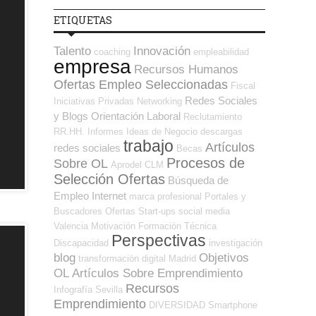
ETIQUETAS
Talento
Innovación
coaching
empleabilidad
empresa
Recursos Humanos
Ofertas Empleo Seleccionadas
Fiscal
Redes Sociales
Iniciativas Privadas
Networking
y Blogs Orientación Laboral
Reclutamiento
RR.HH.
Informes
Ideas de Negocio
descargas
trabajo
Artículos
redes sociales
Becas
Procesos de
Sobre OL
Aprodel CLM
Selección Ofertas
Búsqueda de
Empleo Internet
marca profesional
Portales y
Buscadores Ofertas
Start-ups
social media
Valencia
Motivación
Formación Técnica
Perspectivas
Discapacidad
investigación
blog
Objetivos
transformación digital
Madrid
OL
Artículos Sobre Emprendimiento
Recursos
Infografía
Sevilla
Emprendimiento
DIVERSIDAD
Smartphone