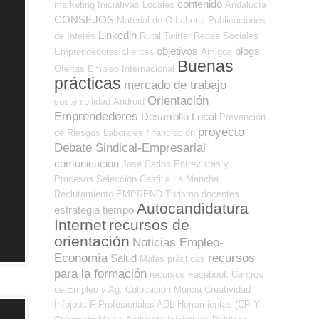
contenido
marketing
Iniciativas Locales
Andalucía
CONSEJOS
Material de O.Laboral
Publicaciones
Linkedin
de Interés
Rural
Twitter
Redes Sociales
objetivos
blogs
Emprendedores
clientes
Amigos
Buenas
Ofertas Empleo Internacional
prácticas
mercado de trabajo
Orientación
sostenibilidad
Android
Emprendedores
Desarrollo Local
Prevención
proyecto
de Riesgos Laborales
financiación
Debate Sindical-Empresarial
comunicación
José Carlos
Entrevistas y
Procesos Selección
Castilla La Mancha
Reclutamiento
EMPREND
Turismo
docentes
Autocandidatura
estrategia
tiempo
Internet
recursos de
orientación
Noticias Empleo-
Economía
recursos
Salud
Malas prácticas
para la formación
recursos
Facebook
Centros
de Empleo y Ag. Colocación
Murcia
Creatividad
Infojobs
F Profesionales ADL
Herramientas (CP Y