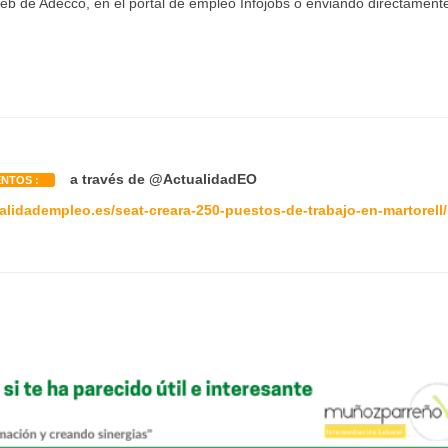
 web de Adecco, en el portal de empleo Infojobs o enviando directamente
a través de
@ActualidadEO
ENTOS :
alidadempleo.es/seat-creara-250-puestos-de-trabajo-en-martorell/