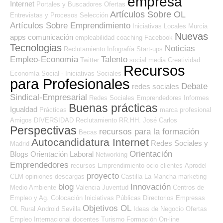
empresa
Internet
Portales y Buscadores Ofertas
Artículos Sobre OL
Entrevistas y Procesos Selección
Artículos Sobre Emprendimiento
Iniciativas Locales
Murcia
Nuevas
apps
comunicación
empleabilidad
coaching
Facebook
Tecnologias
Noticias
Reclutamiento
Infografía
Start-ups
Empleo-Economía
Talento
Twitter
social media
Creatividad
Recursos
Economía Social - Iniciativas Sociales
para Profesionales
Debate
redes sociales
Sindical-Empresarial
Redes Sociales Emprendedores
Informes
Buenas prácticas
Igualdad
Prácticas
marca profesional
Amigos
DIVERSIDAD
Reclutamiento RR.HH.
José Carlos
Perspectivas
recursos para la formación
Becas
Autocandidatura Internet
Redes Sociales y
Madrid
Orientación
Blogs Orientación Laboral
Networking
Emprendedores
recursos
Emprendimiento
ocio
clientes
Aprodel
proyecto
CLM
opiniones
descargas
Castilla La Mancha
marketing
blog
Innovación
Medio Ambiente
Valencia
Juventud
Centros de
Empleo y Ag. Colocación
Iniciativas Públicas
Directorios Empresas
Objetivos OL
OL
Rural
Android
Sevilla
Ideas de Negocio
Ofertas
Empleo Internacional
docentes
Turismo
Formación On-line