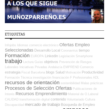
ETIQUETAS
Ofertas Empleo
Infojobs
Idiomas
comercio electrónico
Seleccionadas
Desarrollo Local
tiempo
Coronavirus
Formación
Linkedin
EUROPA
Legislación
Smartphone
trabajo
objetivos
Lectura
Guías
Prevención de Riesgos
Laborales
Iniciativas Privadas
Andalucía
EMPREND
Comercio
estrategia
blogs
Salud
Productividad
Fiscal
Barcelona
Motivación
Formación Técnica
investigación
financiación
F Profesionales ADL
recursos de orientación
sostenibilidad
Malas prácticas
Procesos de Selección Ofertas
Publicaciones de
Recursos Emprendimiento
Interés
Material de O.Laboral
contenido
CALIDAD
transformación digital
Voluntariado
Cultura
mercado de trabajo
Búsqueda de Empleo
Discapacidad