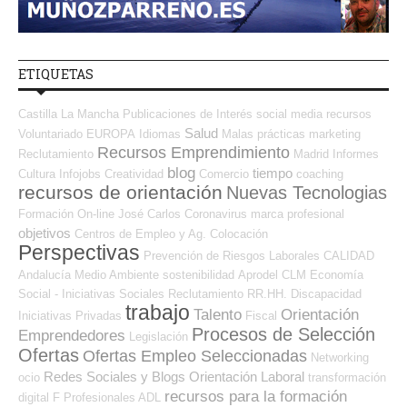
ETIQUETAS
Castilla La Mancha
Publicaciones de Interés
social media
recursos
Salud
Voluntariado
EUROPA
Idiomas
Malas prácticas
marketing
Recursos Emprendimiento
Reclutamiento
Madrid
Informes
blog
tiempo
Cultura
Infojobs
Creatividad
Comercio
coaching
recursos de orientación
Nuevas Tecnologias
Formación On-line
José Carlos
Coronavirus
marca profesional
objetivos
Centros de Empleo y Ag. Colocación
Perspectivas
Prevención de Riesgos Laborales
CALIDAD
Andalucía
Medio Ambiente
sostenibilidad
Aprodel CLM
Economía
Social - Iniciativas Sociales
Reclutamiento RR.HH.
Discapacidad
trabajo
Talento
Orientación
Iniciativas Privadas
Fiscal
Procesos de Selección
Emprendedores
Legislación
Ofertas
Ofertas Empleo Seleccionadas
Networking
Redes Sociales y Blogs Orientación Laboral
ocio
transformación
recursos para la formación
digital
F Profesionales ADL