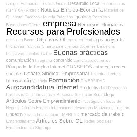
Desarrollo Local
Amigos
Formación Técnica
Guías
Herramientas
Noticias Empleo-Economía
(CP Y CV)
Android
Material de
Igualdad
O.Laboral
Facebook
Murcia
Prácticas
Portales y
empresa
Recursos Humanos
Buscadores Ofertas
Recursos para Profesionales
Objetivos OL
proyecto
apps
opiniones
Becas
empleabilidad
Iniciativas Públicas
Smartphone
clientes
docentes
Barcelona
Buenas prácticas
Iniciativas Locales
Twitter
comunicación
contenido
Infografía
comercio electrónico
Búsqueda de Empleo Internet
CONSEJOS
estrategia
redes
Debate Sindical-Empresarial
sociales
Juventud
Lectura
Formación
Innovación
Valencia
DIVERSIDAD
Autocandidatura Internet
Productividad
Directorios
blogs
Empresas OL
Entrevistas y Procesos Selección
Rural
Artículos Sobre Emprendimiento
investigación
Ideas de
Negocio
Ofertas Empleo Internacional
descargas
Motivación
Turismo
mercado de trabajo
Linkedin
Sevilla
financiación
EMPREND
Artículos Sobre OL
Emprendimiento
Redes Sociales
Emprendedores
Start-ups