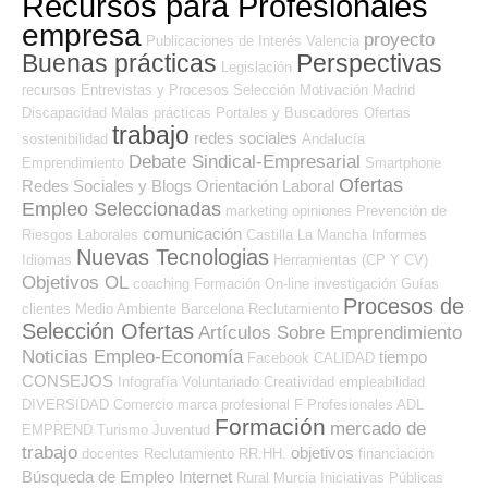
Recursos para Profesionales
empresa
proyecto
Publicaciones de Interés
Valencia
Buenas prácticas
Perspectivas
Legislación
recursos
Entrevistas y Procesos Selección
Motivación
Madrid
Discapacidad
Malas prácticas
Portales y Buscadores Ofertas
trabajo
redes sociales
sostenibilidad
Andalucía
Debate Sindical-Empresarial
Emprendimiento
Smartphone
Ofertas
Redes Sociales y Blogs Orientación Laboral
Empleo Seleccionadas
marketing
opiniones
Prevención de
comunicación
Riesgos Laborales
Castilla La Mancha
Informes
Nuevas Tecnologias
Idiomas
Herramientas (CP Y CV)
Objetivos OL
coaching
Formación On-line
investigación
Guías
Procesos de
clientes
Medio Ambiente
Barcelona
Reclutamiento
Selección Ofertas
Artículos Sobre Emprendimiento
Noticias Empleo-Economía
tiempo
Facebook
CALIDAD
CONSEJOS
Infografía
Voluntariado
Creatividad
empleabilidad
DIVERSIDAD
Comercio
marca profesional
F Profesionales ADL
Formación
mercado de
EMPREND
Turismo
Juventud
trabajo
objetivos
docentes
Reclutamiento RR.HH.
financiación
Búsqueda de Empleo Internet
Rural
Murcia
Iniciativas Públicas