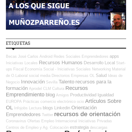
ETIQUETAS
apps
Becas
José Carlos
Android
Redes Sociales Emprendedores
Recursos Humanos
Desarrollo Local
Iniciativas Locales
Start-
ups
Fiscal
Economía Social - Iniciativas Sociales
Networking
Material
Salud
de O.Laboral
social media
Directorios Empresas OL
Ideas de
Innovación
Talento
recursos para la
Negocio
Sevilla
Recursos
formación
Aprodel CLM
Cultura
Emprendimiento
blog
Productividad
Igualdad
Amigos
Artículos Sobre
EUROPA
Prácticas
comercio electrónico
ocio
OL
Orientación
blogs
Linkedin
Infojobs
Lectura
recursos de orientación
Emprendedores
Twitter
Coronavirus
Ofertas Empleo Internacional
Iniciativas Privadas
estrategia
Centros de Empleo y Ag. Colocación
descargas