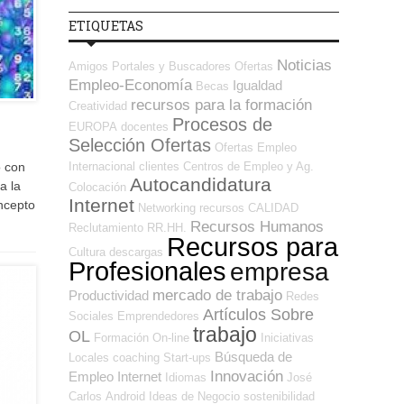
ETIQUETAS
Noticias
Amigos
Portales y Buscadores Ofertas
Empleo-Economía
Igualdad
Becas
recursos para la formación
Creatividad
Procesos de
EUROPA
docentes
Selección Ofertas
Ofertas Empleo
Internacional
clientes
Centros de Empleo y Ag.
o con
Autocandidatura
a la
Colocación
Internet
ncepto
Networking
recursos
CALIDAD
Recursos Humanos
Reclutamiento RR.HH.
Recursos para
Cultura
descargas
Profesionales
empresa
mercado de trabajo
Productividad
Redes
Artículos Sobre
Sociales Emprendedores
trabajo
OL
Formación On-line
Iniciativas
Búsqueda de
Locales
coaching
Start-ups
Innovación
Empleo Internet
Idiomas
José
Carlos
Android
Ideas de Negocio
sostenibilidad