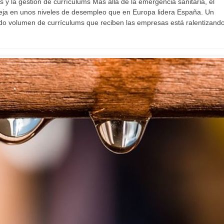
s y la gestión de currículums Más allá de la emergencia sanitaria, el
leja en unos niveles de desempleo que en Europa lidera España. Un
o volumen de currículums que reciben las empresas está ralentizando