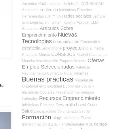
Juventud
Publicaciones de Interés
DIVERSIDAD
contenido
Andalucía
Iniciativas Privadas
redes sociales
Herramientas (CP Y CV)
Lectura
ocio
Legislación
Twitter
Turismo
Aprodel CLM
Artículos Sobre
Barcelona
Nuevas
Emprendimiento
Tecnologias
comunicación
Coronavirus
proyecto
estrategia
Smartphone
social media
CONSEJOS
Prácticas
Murcia
Madrid
Castilla La
Ofertas
Mancha
investigación
Emprendimiento
Empleo Seleccionadas
Valencia
Reclutamiento
Comercio
Rural
Informes
Buenas prácticas
Material de
 ha
O.Laboral
empleabilidad
Economía Social -
Iniciativas Sociales
Prevención de Riesgos
Recursos Emprendimiento
Laborales
Desarrollo Local
Iniciativas Públicas
Guías
Salud
Discapacidad
Voluntariado
Sevilla
Formación
blogs
opiniones
Fiscal
tiempo
transformación digital
F Profesionales ADL