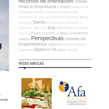
recursos de orientación
Debate
Sindical-Empresarial
Linkedin
financiación
Infografía
comercio electrónico
Directorios
Empresas OL
marca profesional
Facebook
Malas
Talento
prácticas
Motivación
Entrevistas y
blog
Procesos Selección
EMPREND
Formación
Redes Sociales y Blogs Orientación
Técnica
Perspectivas
Orientación
Laboral
Emprendedores
objetivos
Medio Ambiente
Objetivos OL
apps
marketing
Infojobs
WEBS AMIGAS
a
donde