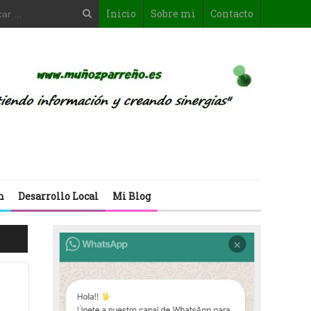
Inicio
Sobre mi
Contacto
n
Desarrollo Local
Mi Blog