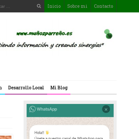
Inicio
Sobre mi
Contacto
n
Desarrollo Local
Mi Blog