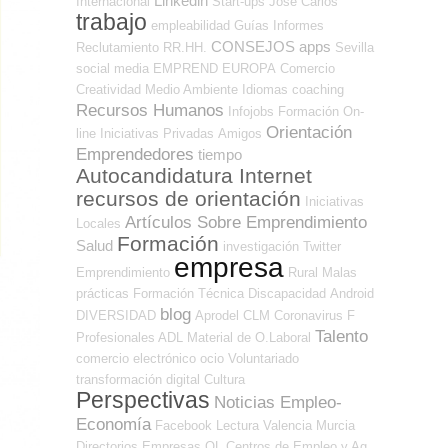
Linkedin
Internacional
Start-ups
José Carlos
trabajo
empleabilidad
Guías
Informes
CONSEJOS
apps
Reclutamiento RR.HH.
Sevilla
social media
EMPREND
EUROPA
Comercio
Creatividad
Medio Ambiente
Idiomas
coaching
Recursos Humanos
Infojobs
Formación On-
Orientación
line
Iniciativas Privadas
Amigos
Emprendedores
tiempo
Autocandidatura Internet
recursos de orientación
Iniciativas
Artículos Sobre Emprendimiento
Locales
Formación
Salud
investigación
Twitter
empresa
Emprendimiento
Rural
Malas
prácticas
Formación Técnica
Discapacidad
Android
blog
DIVERSIDAD
Aprodel CLM
Coronavirus
F
Talento
Profesionales ADL
Material de O.Laboral
comercio electrónico
ocio
Voluntariado
transformación digital
Cultura
Perspectivas
Noticias Empleo-
Economía
Facebook
Lectura
Valencia
Murcia
Directorios Empresas OL
Centros de Empleo y Ag.