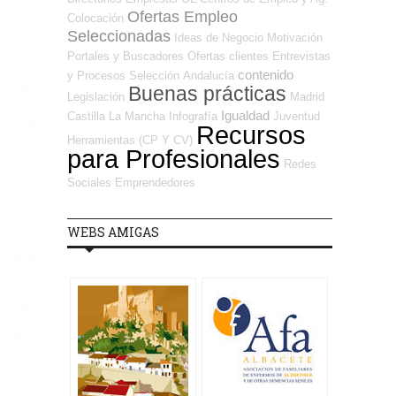
Ofertas Empleo
Colocación
Seleccionadas
Ideas de Negocio
Motivación
Portales y Buscadores Ofertas
clientes
Entrevistas
contenido
y Procesos Selección
Andalucía
Buenas prácticas
Legislación
Madrid
Igualdad
Castilla La Mancha
Infografía
Juventud
Recursos
Herramientas (CP Y CV)
para Profesionales
Redes
Sociales Emprendedores
WEBS AMIGAS