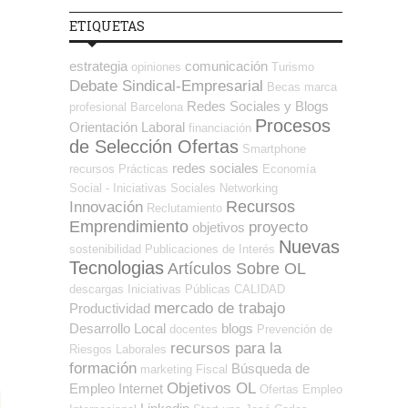
ETIQUETAS
estrategia
comunicación
opiniones
Turismo
Debate Sindical-Empresarial
Becas
marca
Redes Sociales y Blogs
profesional
Barcelona
Procesos
Orientación Laboral
financiación
de Selección Ofertas
Smartphone
redes sociales
recursos
Prácticas
Economía
Social - Iniciativas Sociales
Networking
Recursos
Innovación
Reclutamiento
Emprendimiento
proyecto
objetivos
Nuevas
sostenibilidad
Publicaciones de Interés
Tecnologias
Artículos Sobre OL
descargas
Iniciativas Públicas
CALIDAD
mercado de trabajo
Productividad
Desarrollo Local
blogs
docentes
Prevención de
recursos para la
Riesgos Laborales
formación
Búsqueda de
marketing
Fiscal
Objetivos OL
Empleo Internet
Ofertas Empleo