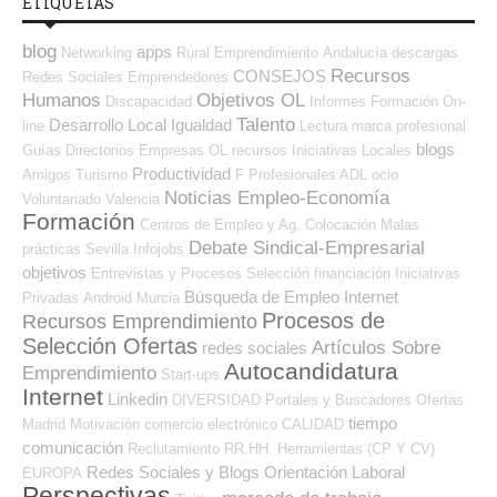
ETIQUETAS
blog
apps
Networking
Rural
Emprendimiento
Andalucía
descargas
Recursos
CONSEJOS
Redes Sociales Emprendedores
Humanos
Objetivos OL
Discapacidad
Informes
Formación On-
Talento
Desarrollo Local
Igualdad
line
Lectura
marca profesional
blogs
Guías
Directorios Empresas OL
recursos
Iniciativas Locales
Productividad
Amigos
Turismo
F Profesionales ADL
ocio
Noticias Empleo-Economía
Voluntariado
Valencia
Formación
Centros de Empleo y Ag. Colocación
Malas
Debate Sindical-Empresarial
prácticas
Sevilla
Infojobs
objetivos
Entrevistas y Procesos Selección
financiación
Iniciativas
Búsqueda de Empleo Internet
Privadas
Android
Murcia
Procesos de
Recursos Emprendimiento
Selección Ofertas
Artículos Sobre
redes sociales
Autocandidatura
Emprendimiento
Start-ups
Internet
Linkedin
DIVERSIDAD
Portales y Buscadores Ofertas
tiempo
Madrid
Motivación
comercio electrónico
CALIDAD
comunicación
Reclutamiento RR.HH.
Herramientas (CP Y CV)
Redes Sociales y Blogs Orientación Laboral
EUROPA
Perspectivas