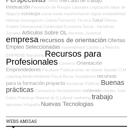
mercado de trabajo
Twitter
Innovación
Prevención de Riesgos Laborales
Legislación
Ideas de
estrategia
Negocio
social media
transformación digital
empleabilidad
Salud
Idiomas
investigación
Cultura
Formación Técnica
Ofertas
Empleo Internacional
Creatividad
Economía Social - Iniciativas
Artículos Sobre OL
Sociales
docentes
Juventud
empresa
recursos de orientación
Ofertas
Empleo Seleccionadas
sostenibilidad
Castilla La Mancha
Recursos para
EMPREND
Barcelona
Profesionales
Orientación
Comercio
Emprendedores
Facebook
Publicaciones de Interés
Aprodel CLM
recursos
coaching
Medio Ambiente
Fiscal
Becas
Smartphone
Buenas
para la formación
proyecto
Iniciativas Públicas
prácticas
contenido
Coronavirus
Reclutamiento
clientes
José
trabajo
Carlos
Prácticas
Material de O.Laboral
marketing
Nuevas Tecnologias
opiniones
Infografía
WEBS AMIGAS