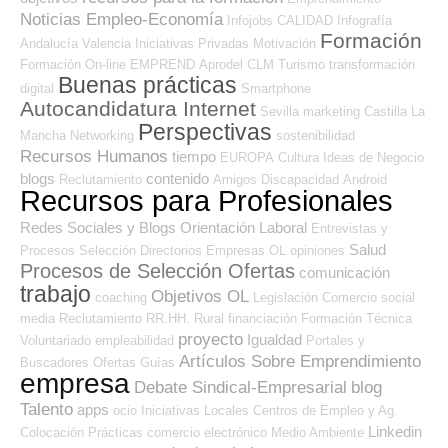
Noticias Empleo-Economía
Infojobs
CALIDAD
Infografía
Formación
Andalucía
Valencia
Iniciativas Privadas
Motivación
Formación On-line
EMPREND
Aprodel CLM
Turismo
transformación
Buenas prácticas
digital
Smartphone
Autocandidatura Internet
Sevilla
marketing
Castilla La
Perspectivas
Mancha
Networking
sostenibilidad
Recursos Humanos
tiempo
EUROPA
Cultura
Ideas de Negocio
blogs
contenido
Reclutamiento
Amigos
Discapacidad
Android
Recursos para Profesionales
Redes Sociales y Blogs Orientación Laboral
Entrevistas y
Salud
Procesos Selección
Directorios Empresas OL
opiniones
Procesos de Selección Ofertas
comunicación
trabajo
Objetivos OL
coaching
Legislación
Comercio
social
media
Reclutamiento RR.HH.
Rural
financiación
Formación Técnica
proyecto
Igualdad
Voluntariado
empleabilidad
Portales y
Artículos Sobre Emprendimiento
Buscadores Ofertas
Guías
empresa
Debate Sindical-Empresarial
blog
Talento
apps
ocio
Iniciativas Locales
Centros de Empleo y Ag.
Linkedin
Colocación
Prácticas
comercio electrónico
Medio Ambiente