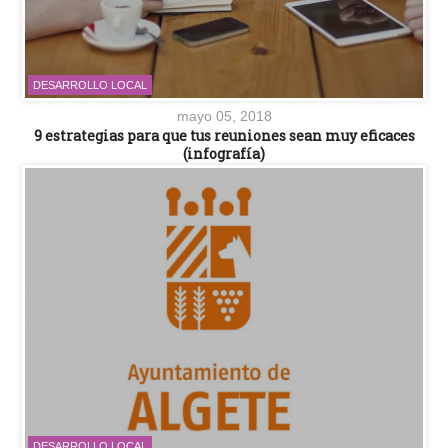
DESARROLLO LOCAL
mayo 05, 2018
9 estrategias para que tus reuniones sean muy eficaces
(infografía)
DESARROLLO LOCAL