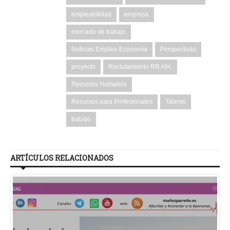
empleabilidad
empresa
mercado de trabajo
Noticias Empleo-Economía
Perspectivas
proyecto
Reclutamiento RR.HH.
Recursos Humanos
Recursos para Profesionales
Talento
trabajo
ARTÍCULOS RELACIONADOS