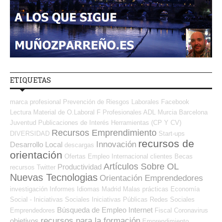
ETIQUETAS
marca profesional
Prevención de Riesgos Laborales
Facebook
Lectura
Material de O.Laboral
F Profesionales ADL
Murcia
Barcelona
Juventud
Publicaciones de Interés
Herramientas (CP Y CV)
Recursos Emprendimiento
DIVERSIDAD
Start-ups
recursos de
Innovación
Desarrollo Local
descargas
orientación
Ofertas Empleo Internacional
clientes
Becas
Artículos Sobre OL
Productividad
recursos
Twitter
Nuevas Tecnologias
Orientación Emprendedores
investigación
Informes
Idiomas
Madrid
Malas prácticas
Economía
Social - Iniciativas Sociales
Iniciativas Públicas
Redes Sociales
Búsqueda de Empleo Internet
Emprendedores
Fiscal
Coronavirus
recursos para la formación
objetivos
Emprendimiento