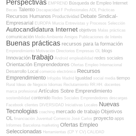
Perspectivas
Búsqueda de Empleo Internet
EMPREND
Talento
Becas
Discapacidad
F Profesionales ADL
Prácticas
Recursos Humanos
Debate Sindical-
Productividad
Empresarial
EUROPA
Murcia
Entrevistas y Procesos Selección
Autocandidatura Internet
objetivos
Malas prácticas
comunicación
Medio Ambiente
Amigos
Publicaciones de Interés
Buenas prácticas
recursos para la formación
blogs
Emprendimiento
Motivación
Directorios Empresas OL
trabajo
Innovación
redes sociales
Android
empleabilidad
Orientación Emprendedores
Ofertas Empleo Internacional
Recursos
Desarrollo Local
comercio electrónico
Emprendimiento
Igualdad
tiempo
Infojobs
Madrid
social media
Rural
Ideas de Negocio
Idiomas
Reclutamiento RR.HH.
docentes
Artículos Sobre Emprendimiento
marca profesional
contenido
sostenibilidad
Redes Sociales Emprendedores
descargas
Nuevas
Facebook
clientes
DIVERSIDAD
Iniciativas Locales
Tecnologias
mercado de trabajo
Objetivos
coaching
OL
proyecto
apps
financiación
Juventud
Comercio
José Carlos
Ofertas Empleo
Informes
Barcelona
marketing
Seleccionadas
Herramientas (CP Y CV)
CALIDAD