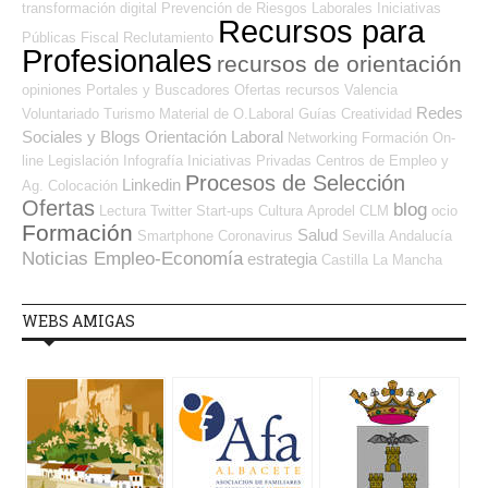
transformación digital
Prevención de Riesgos Laborales
Iniciativas
Recursos para
Públicas
Fiscal
Reclutamiento
Profesionales
recursos de orientación
opiniones
Portales y Buscadores Ofertas
recursos
Valencia
Redes
Voluntariado
Turismo
Material de O.Laboral
Guías
Creatividad
Sociales y Blogs Orientación Laboral
Networking
Formación On-
line
Legislación
Infografía
Iniciativas Privadas
Centros de Empleo y
Procesos de Selección
Linkedin
Ag. Colocación
Ofertas
blog
Lectura
Twitter
Start-ups
Cultura
Aprodel CLM
ocio
Formación
Salud
Smartphone
Coronavirus
Sevilla
Andalucía
Noticias Empleo-Economía
estrategia
Castilla La Mancha
WEBS AMIGAS