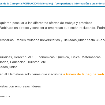
s de la Categoría FORMACIÓN (Miércoles) | 'compartiendo información y creando si
eran postular a las diferentes ofertas de trabajo y prácticas.
n Webinars en directo y conocer a empresas que están reclutando. Podr
itarios, Recién titulados universitarios y Titulados junior hasta 35 a
y Jurídicas, Derecho, ADE, Económicas, Química, Física, Matemáticas,
idades, Educación, Turismo, etc.
lados junior.
r en JOBarcelona sólo tienes que inscribirte
a través de la página web 
evistas con empresas líderes
Humanos