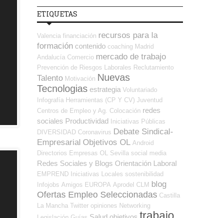
ETIQUETAS
recursos para la
Valencia
financiación
formación
contenido
coaching
Madrid
mercado de trabajo
Andalucía
Comercio
Prevención de Riesgos Laborales
Reclutamiento
Nuevas
Talento
Motivación
Tecnologias
estrategia
Voluntariado
Infografía
Herramientas (CP Y CV)
Juventud
redes
Centros de Empleo y Ag. Colocación
sociales
Productividad
Iniciativas Públicas
Debate Sindical-
DIVERSIDAD
Coronavirus
Empresarial
Objetivos OL
Android
Directorios Empresas OL
Sevilla
social media
Redes Sociales y Blogs Orientación Laboral
EMPREND
Iniciativas Locales
sostenibilidad
blog
Infojobs
Amigos
EUROPA
Aprodel CLM
Ofertas Empleo Seleccionadas
Castilla
La Mancha
Twitter
opiniones
Networking
trabajo
Salud
objetivos
Legislación
Guías