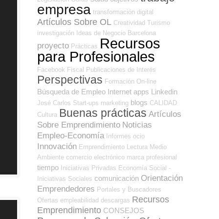
empresa
transformación digital
Artículos Sobre OL
Creatividad
Turismo
investigación
Ideas de Negocio
Barcelona
Recursos
proyecto
Prácticas
para Profesionales
Facebook
Fiscal
Publicaciones de Interés
Perspectivas
Formación On-line
Búsqueda de Empleo Internet
apps
Linkedin
blogs
José Carlos
Start-ups
marketing
CALIDAD
Buenas prácticas
Artículos
Cultura
Sobre Emprendimiento
Noticias
Empleo-Economía
Informes
ocio
Innovación
Emprendimiento
Lectura
Medio
Ambiente
comercio electrónico
marca profesional
tiempo
Iniciativas Privadas
Economía Social -
Orientación
comunicación
Iniciativas Sociales
Emprendedores
Portales y Buscadores
Recursos
Ofertas
empleabilidad
descargas
Emprendimiento
CONSEJOS