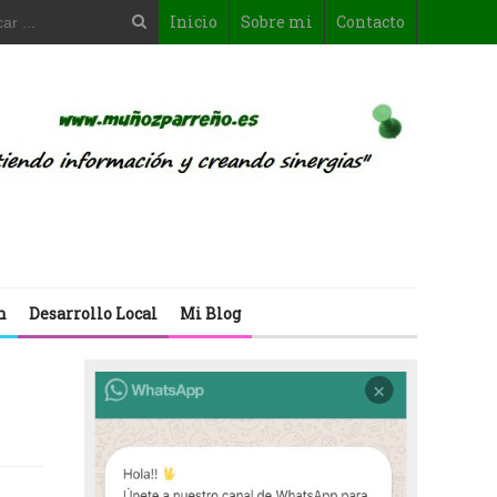
Inicio
Sobre mi
Contacto
n
Desarrollo Local
Mi Blog