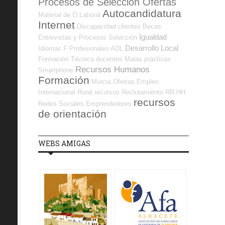
Procesos de Selección Ofertas
Autocandidatura
Material de O.Laboral
Internet
Discapacidad
clientes
Becas
Igualdad
Entrevistas y Procesos Selección
Desarrollo Local
Idiomas
F Profesionales ADL
Formación Técnica
docentes
Malas prácticas
Recursos Humanos
Smartphone
Formación
Murcia
Ofertas Empleo
Internacional
Rural
recursos
Reclutamiento RR.HH.
recursos
Redes Sociales Emprendedores
de orientación
WEBS AMIGAS