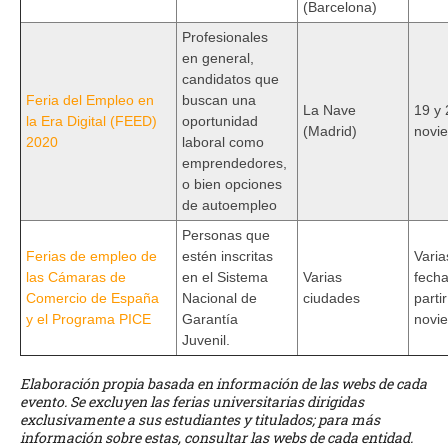
(Barcelona)
Profesionales
en general,
candidatos que
Feria del Empleo en
buscan una
La Nave
19 y 
la Era Digital (FEED)
oportunidad
(Madrid)
novi
2020
laboral como
emprendedores,
o bien opciones
de autoempleo
Personas que
Ferias de empleo de
estén inscritas
Varia
las Cámaras de
en el Sistema
Varias
fecha
Comercio de España
Nacional de
ciudades
parti
y el Programa PICE
Garantía
novi
Juvenil.
Elaboración propia basada en información de las webs de cada
evento. Se excluyen las ferias universitarias dirigidas
exclusivamente a sus estudiantes y titulados; para más
información sobre estas, consultar las webs de cada entidad.