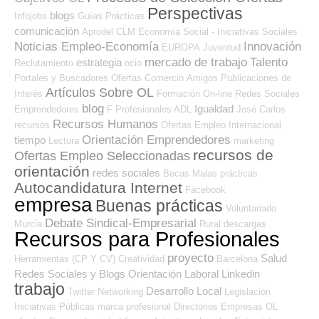
Perspectivas
blogs
Infojobs
Guías
Prácticas
comunicación
Aprodel CLM
Economía Social - Iniciativas Sociales
Noticias Empleo-Economía
Innovación
EUROPA
Juventud
mercado de trabajo
Talento
estrategia
Reclutamiento
ocio
Portales y Buscadores Ofertas
Comercio
Amigos
Publicaciones de
Artículos Sobre OL
Interés
Formación On-line
Redes Sociales
blog
Igualdad
Emprendedores
F Profesionales ADL
José Carlos
Recursos Humanos
recursos
Ofertas Empleo Internacional
Orientación Emprendedores
tiempo
Lectura
marketing
recursos de
Ofertas Empleo Seleccionadas
orientación
redes sociales
Becas
Malas prácticas
Autocandidatura Internet
Facebook
empresa
Buenas prácticas
Voluntariado
Debate Sindical-Empresarial
Murcia
Rural
descargas
Recursos para Profesionales
proyecto
Salud
Herramientas (CP Y CV)
Creatividad
Barcelona
Redes Sociales y Blogs Orientación Laboral
Linkedin
trabajo
Desarrollo Local
Twitter
Networking
Legislación
Iniciativas Públicas
marca profesional
Directorios Empresas OL