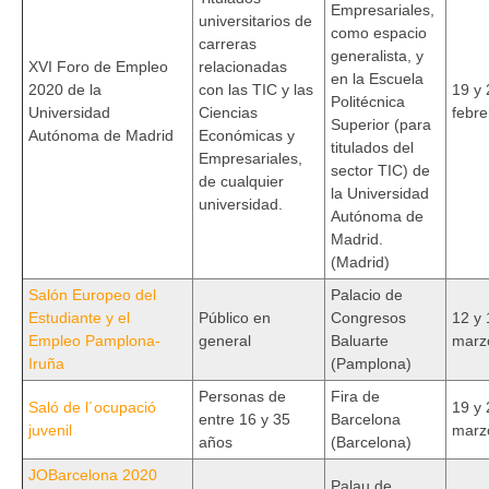
Empresariales,
universitarios de
como espacio
carreras
generalista, y
XVI Foro de Empleo
relacionadas
en la Escuela
2020 de la
con las TIC y las
19 y 
Politécnica
Universidad
Ciencias
febre
Superior (para
Autónoma de Madrid
Económicas y
titulados del
Empresariales,
sector TIC) de
de cualquier
la Universidad
universidad.
Autónoma de
Madrid.
(Madrid)
Salón Europeo del
Palacio de
Estudiante y el
Público en
Congresos
12 y 
Empleo Pamplona-
general
Baluarte
marz
Iruña
(Pamplona)
Personas de
Fira de
Saló de l´ocupació
19 y 
entre 16 y 35
Barcelona
juvenil
marz
años
(Barcelona)
JOBarcelona 2020
Palau de