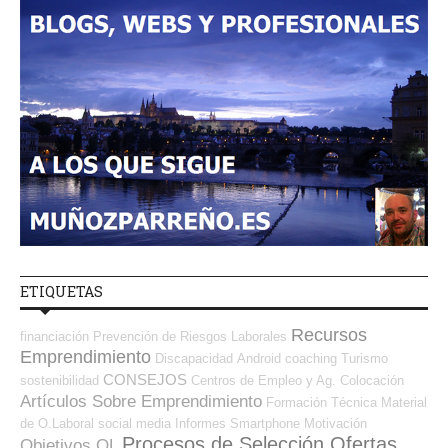
ETIQUETAS
Recursos
financiación
Prevención de Riesgos Laborales
Emprendimiento
Discapacidad
Android
coaching
Turismo
CONSEJOS
sostenibilidad
Centros de Empleo y Ag. Colocación
Artículos Sobre Emprendimiento
Formación Técnica
Material
de O.Laboral
social media
Informes
Smartphone
Motivación
Procesos de Selección Ofertas
Objetivos OL