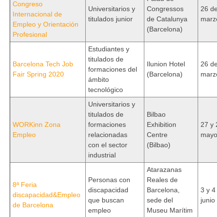
Congreso
Universitarios y
Congressos
26 d
Internacional de
titulados junior
de Catalunya
marz
Empleo y Orientación
(Barcelona)
Profesional
Estudiantes y
titulados de
Barcelona Tech Job
Ilunion Hotel
26 d
formaciones del
Fair Spring 2020
(Barcelona)
marz
ámbito
tecnológico
Universitarios y
titulados de
Bilbao
WORKinn Zona
formaciones
Exhibition
27 y 
Empleo
relacionadas
Centre
may
con el sector
(Bilbao)
industrial
Atarazanas
Personas con
Reales de
8ª Feria
discapacidad
Barcelona,
3 y 4
discapacidad&Empleo
que buscan
sede del
junio
de Barcelona
empleo
Museu Marítim