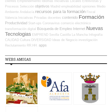
clientes
Emprendimiento
Idiomas
Iniciativas Locales
Entrevistas y
objetivos
Procesos Selección
Madrid
empleabilidad
opiniones
Medio
recursos para la formación
Ambiente
Andalucía
Fiscal
Formación
contenido
Valencia
Iniciativas Privadas
docentes
Productividad
Start-ups
Coronavirus
comercio electrónico
Nuevas
Búsqueda de Empleo Internet
transformación digital
Tecnologias
EMPREND
Sevilla
Castilla La Mancha
Infografía
CALIDAD
Cultura
DIVERSIDAD
Ideas de Negocio
investigación
apps
Reclutamiento RR.HH.
WEBS AMIGAS