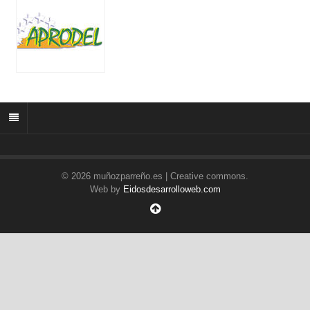
© 2026 muñozparreño.es | Creative commons.
Web by
Eidosdesarrolloweb.com