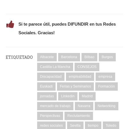
Si te parece útil, puedes DIFUNDIR en tus Redes
Sociales. Gracias!
ETIQUETADO
Albacete
Barcelona
Bilbao
Burgos
Castilla La Mancha
CONSEJOS
Discapacidad
empleabilidad
empresa
Euskadi
Ferias y Seminarios
Formación
jornadas
Linkedin
Madrid
mercado de trabajo
Navarra
Networking
Perspectivas
Reclutamiento
redes sociales
Sevilla
tiempo
Toledo