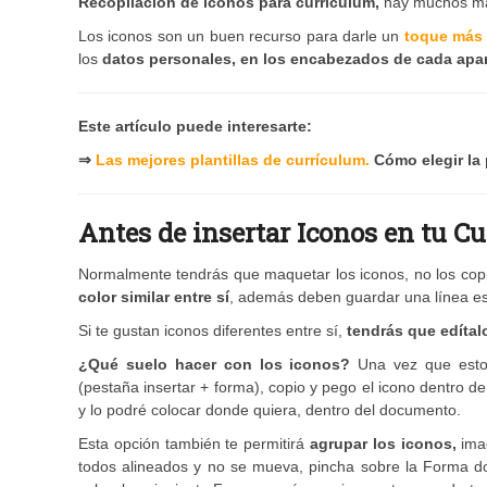
Recopilación de iconos para currículum,
hay muchos má
Los iconos son un buen recurso para darle un
toque más v
los
datos personales, en los encabezados de cada apa
Este artículo puede interesarte:
⇒
Las mejores plantillas de currículum.
Cómo elegir la 
Antes de insertar Iconos en tu C
Normalmente tendrás que maquetar los iconos, no los cop
color similar entre sí
, además deben guardar una línea es
Si te gustan iconos diferentes entre sí,
tendrás que edítal
¿Qué suelo hacer con los iconos?
Una vez que estoy
(pestaña insertar + forma), copio y pego el icono dentro
y lo podré colocar donde quiera, dentro del documento.
Esta opción también te permitirá
agrupar los iconos,
imag
todos alineados y no se mueva, pincha sobre la Forma don