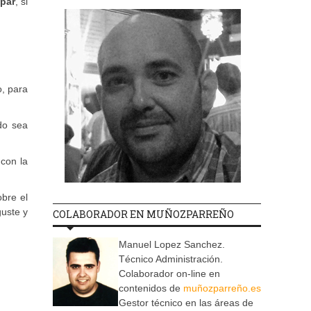
par
, si
o, para
do sea
 con la
obre el
guste y
COLABORADOR EN MUÑOZPARREÑO
Manuel Lopez Sanchez.
Técnico Administración.
Colaborador on-line en
contenidos de
muñozparreño.es
Gestor técnico en las áreas de