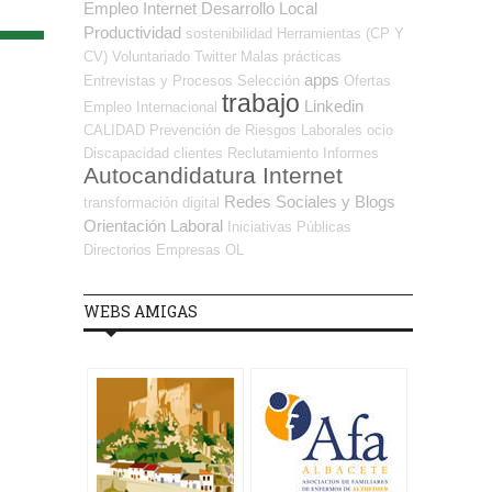
Empleo Internet
Desarrollo Local
Productividad
sostenibilidad
Herramientas (CP Y
CV)
Voluntariado
Twitter
Malas prácticas
apps
Entrevistas y Procesos Selección
Ofertas
trabajo
Linkedin
Empleo Internacional
CALIDAD
Prevención de Riesgos Laborales
ocio
Discapacidad
clientes
Reclutamiento
Informes
Autocandidatura Internet
Redes Sociales y Blogs
transformación digital
Orientación Laboral
Iniciativas Públicas
Directorios Empresas OL
WEBS AMIGAS