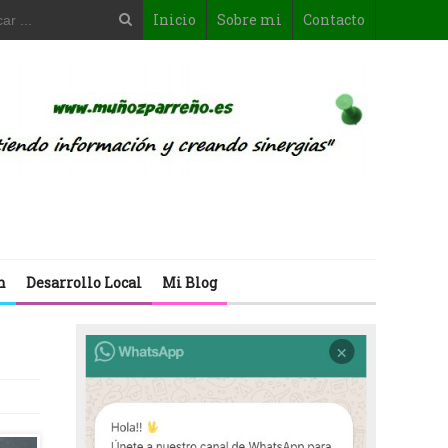
Inicio
Sobre mi
Contacto
n
Desarrollo Local
Mi Blog