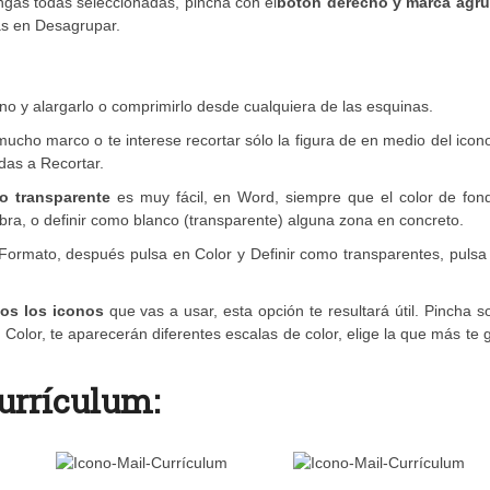
ngas todas seleccionadas, pincha con el
botón derecho y marca agru
as en Desagrupar.
cono y alargarlo o comprimirlo desde cualquiera de las esquinas.
ucho marco o te interese recortar sólo la figura de en medio del icon
 das a Recortar.
lo transparente
es muy fácil, en Word, siempre que el color de fon
bra, o definir como blanco (transparente) alguna zona en concreto.
 Formato, después pulsa en Color y Definir como transparentes, pulsa
os los iconos
que vas a usar, esta opción te resultará útil. Pincha s
olor, te aparecerán diferentes escalas de color, elige la que más te 
Currículum: