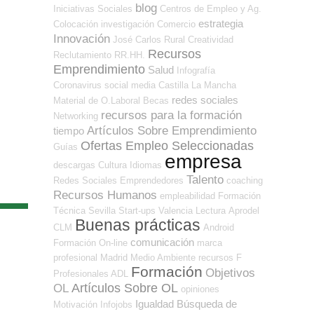
blog
Iniciativas Sociales
Centros de Empleo y Ag.
estrategia
Colocación
investigación
Comercio
Innovación
José Carlos
Rural
Creatividad
Recursos
Reclutamiento RR.HH.
Emprendimiento
Salud
Infografía
Coronavirus
social media
Castilla La Mancha
redes sociales
Material de O.Laboral
Becas
recursos para la formación
Networking
Artículos Sobre Emprendimiento
tiempo
Ofertas Empleo Seleccionadas
Guías
empresa
descargas
Cultura
Idiomas
Talento
Redes Sociales Emprendedores
coaching
Recursos Humanos
empleabilidad
Formación
Técnica
Sevilla
Start-ups
Valencia
Lectura
Aprodel
Buenas prácticas
CLM
Android
comunicación
Formación On-line
marca
profesional
Madrid
Medio Ambiente
recursos
F
Formación
Objetivos
Profesionales ADL
Artículos Sobre OL
OL
opiniones
Igualdad
Búsqueda de
Motivación
Infojobs