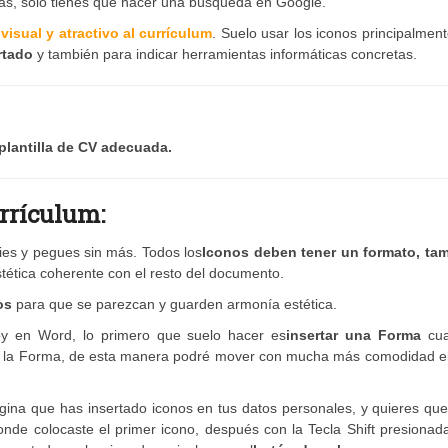
s, sólo tienes que hacer una búsqueda en Google.
isual y atractivo al currículum
. Suelo usar los iconos principalmen
rtado
y también para indicar herramientas informáticas concretas.
plantilla de CV adecuada.
urrículum:
ies y pegues sin más. Todos los
Iconos deben tener un formato, ta
tética coherente con el resto del documento.
os
para que se parezcan y guarden armonía estética.
 en Word, lo primero que suelo hacer es
insertar una Forma
cua
 de la Forma, de esta manera podré mover con mucha más comodidad el
ina que has insertado iconos en tus datos personales, y quieres que
de colocaste el primer icono, después con la Tecla Shift presionada