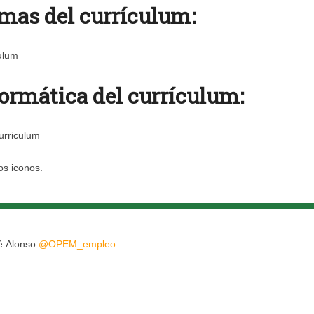
omas del currículum:
formática del currículum:
os iconos.
é Alonso
@
OPEM_empleo