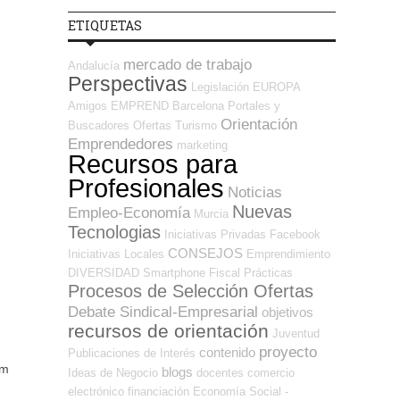
ETIQUETAS
mercado de trabajo
Andalucía
Perspectivas
Legislación
EUROPA
Amigos
EMPREND
Barcelona
Portales y
Orientación
Buscadores Ofertas
Turismo
Emprendedores
marketing
Recursos para
Profesionales
Noticias
Nuevas
Empleo-Economía
Murcia
Tecnologias
Iniciativas Privadas
Facebook
CONSEJOS
Iniciativas Locales
Emprendimiento
DIVERSIDAD
Smartphone
Fiscal
Prácticas
Procesos de Selección Ofertas
Debate Sindical-Empresarial
objetivos
recursos de orientación
Juventud
proyecto
contenido
Publicaciones de Interés
blogs
Ideas de Negocio
docentes
comercio
electrónico
financiación
Economía Social -