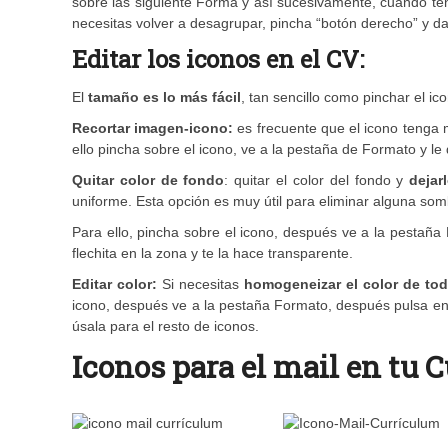
sobre las siguiente Forma y así sucesivamente, cuando te
necesitas volver a desagrupar, pincha “botón derecho” y d
Editar los iconos en el CV:
El
tamaño es lo más fácil
, tan sencillo como pinchar el i
Recortar imagen-icono:
es frecuente que el icono tenga m
ello pincha sobre el icono, ve a la pestaña de Formato y le
Quitar color de fondo
: quitar el color del fondo y
dejar
uniforme. Esta opción es muy útil para eliminar alguna som
Para ello, pincha sobre el icono, después ve a la pestaña
flechita en la zona y te la hace transparente.
Editar color:
Si necesitas
homogeneizar el color de tod
icono, después ve a la pestaña Formato, después pulsa en C
úsala para el resto de iconos.
Iconos para el mail en tu 