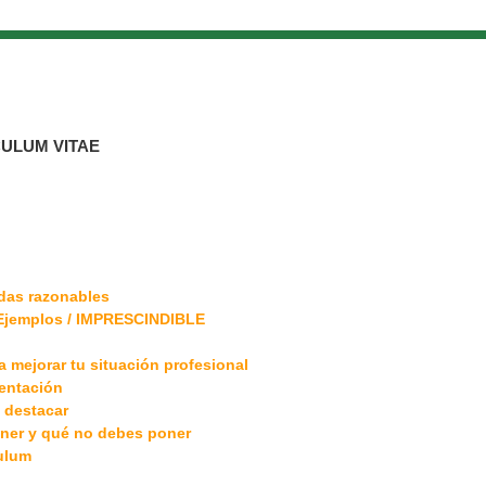
ULUM VITAE
udas razonables
y Ejemplos / IMPRESCINDIBLE
a mejorar tu situación profesional
sentación
 destacar
oner y qué no debes poner
culum