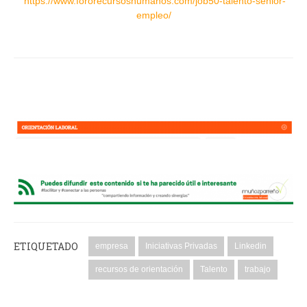
https://www.fororecursoshumanos.com/job50-talento-senior-
empleo/
ETIQUETADO
empresa
Iniciativas Privadas
Linkedin
recursos de orientación
Talento
trabajo