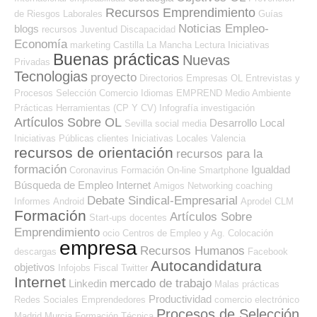
Recursos Emprendimiento
de Riesgos Laborales
Guías
Noticias Empleo-
blogs
recursos
Juventud
Discapacidad
Economía
marketing
Castilla La Mancha
Lectura
Iniciativas
Buenas prácticas
Nuevas
Privadas
Tecnologias
proyecto
Directorios Empresas OL
Entrevistas y
Procesos Selección
Comercio
Idiomas
EMPREND
Medio Ambiente
Prácticas
Herramientas (CP Y CV)
Infografía
investigación
Artículos Sobre OL
Desarrollo Local
Sevilla
social media
Iniciativas Públicas
clientes
Iniciativas Locales
Valencia
recursos de orientación
recursos para la
formación
Igualdad
Coronavirus
Formación On-line
Smartphone
Búsqueda de Empleo Internet
Amigos
Networking
coaching
Debate Sindical-Empresarial
Informes
Android
Aprodel CLM
Formación
Artículos Sobre
Start-ups
docentes
Emprendimiento
ocio
Centros de Empleo y Ag. Colocación
empresa
Recursos Humanos
descargas
Facebook
Autocandidatura
objetivos
Infojobs
Fiscal
Twitter
Internet
mercado de trabajo
Linkedin
Malas prácticas
Productividad
Redes Sociales Emprendedores
comercio electrónico
Procesos de Selección
Madrid
Murcia
Formación Técnica