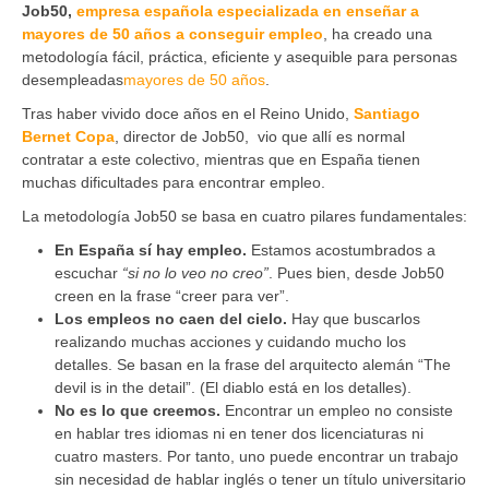
Job50,
empresa española especializada en enseñar a
mayores de 50 años a conseguir empleo
,
ha creado una
metodología fácil, práctica, eficiente y asequible para personas
desempleadas
mayores de 50 años
.
Tras
haber vivido doce años en el Reino Unido,
Santiago
Bernet Copa
, director de Job50, vio que allí es normal
contratar a este colectivo, mientras que en España tienen
muchas dificultades para encontrar empleo.
La metodología Job50 se basa en cuatro pilares fundamentales:
En España sí hay empleo.
Estamos acostumbrados a
escuchar
“si no lo veo no creo”
. Pues bien, desde Job50
creen en la frase “creer para ver”.
Los empleos no caen del cielo.
Hay que buscarlos
realizando muchas acciones y cuidando mucho los
detalles. Se basan en la frase del arquitecto alemán “The
devil is in the detail”. (El diablo está en los detalles).
No es lo que creemos.
Encontrar un empleo no consiste
en hablar tres idiomas ni en tener dos licenciaturas ni
cuatro masters. Por tanto, uno puede encontrar un trabajo
sin necesidad de hablar inglés o tener un título universitario