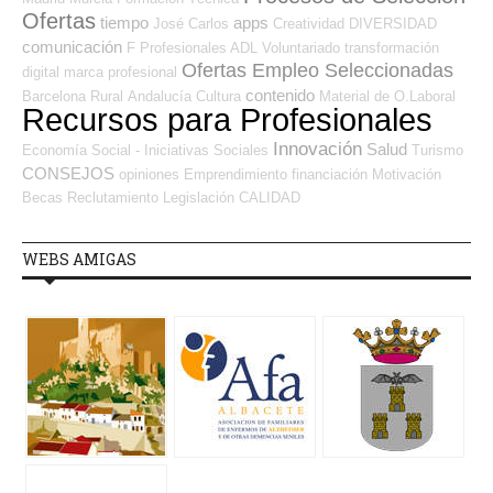
Ofertas
tiempo
apps
José Carlos
Creatividad
DIVERSIDAD
comunicación
F Profesionales ADL
Voluntariado
transformación
Ofertas Empleo Seleccionadas
digital
marca profesional
contenido
Barcelona
Rural
Andalucía
Cultura
Material de O.Laboral
Recursos para Profesionales
Innovación
Salud
Economía Social - Iniciativas Sociales
Turismo
CONSEJOS
opiniones
Emprendimiento
financiación
Motivación
Becas
Reclutamiento
Legislación
CALIDAD
WEBS AMIGAS