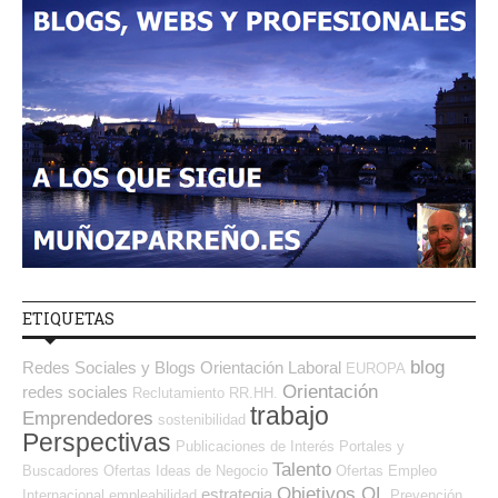
ETIQUETAS
blog
Redes Sociales y Blogs Orientación Laboral
EUROPA
Orientación
redes sociales
Reclutamiento RR.HH.
trabajo
Emprendedores
sostenibilidad
Perspectivas
Publicaciones de Interés
Portales y
Talento
Buscadores Ofertas
Ideas de Negocio
Ofertas Empleo
Objetivos OL
estrategia
Internacional
empleabilidad
Prevención