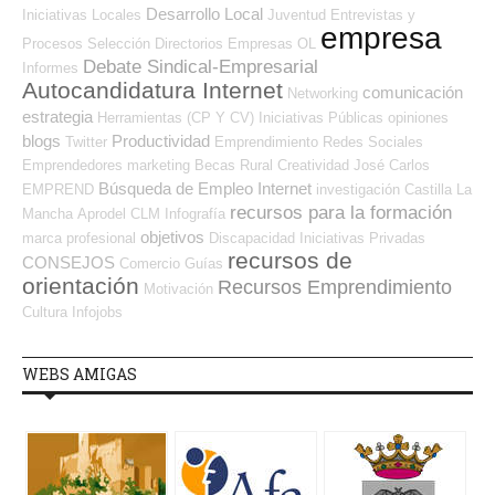
Desarrollo Local
Iniciativas Locales
Juventud
Entrevistas y
empresa
Procesos Selección
Directorios Empresas OL
Debate Sindical-Empresarial
Informes
Autocandidatura Internet
comunicación
Networking
estrategia
Herramientas (CP Y CV)
Iniciativas Públicas
opiniones
blogs
Productividad
Twitter
Emprendimiento
Redes Sociales
Emprendedores
marketing
Becas
Rural
Creatividad
José Carlos
Búsqueda de Empleo Internet
EMPREND
investigación
Castilla La
recursos para la formación
Mancha
Aprodel CLM
Infografía
objetivos
marca profesional
Discapacidad
Iniciativas Privadas
recursos de
CONSEJOS
Comercio
Guías
orientación
Recursos Emprendimiento
Motivación
Cultura
Infojobs
WEBS AMIGAS