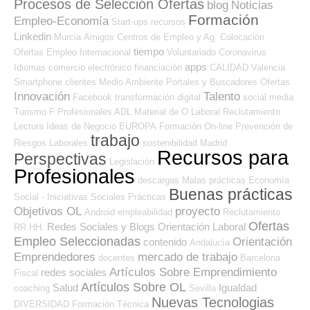
Procesos de Selección Ofertas
blog
Noticias
Formación
Empleo-Economía
Start-ups
recursos
Linkedin
Murcia
Amigos
Centros de Empleo y Ag. Colocación
tiempo
Ofertas Empleo Internacional
Voluntariado
Coronavirus
apps
Idiomas
comercio electrónico
financiación
CALIDAD
Valencia
Smartphone
clientes
Medio Ambiente
Portales y Buscadores Ofertas
Innovación
Talento
Facebook
transformación digital
social media
Turismo
F Profesionales ADL
Material de O.Laboral
Reclutamiento
Lectura
Ideas de Negocio
EUROPA
Formación On-line
Prevención de
trabajo
Riesgos Laborales
sostenibilidad
Madrid
Recursos para
Perspectivas
Legislación
Profesionales
descargas
Malas prácticas
Economía
Buenas prácticas
Social - Iniciativas Sociales
Prácticas
Objetivos OL
proyecto
Android
empleabilidad
Reclutamiento
Ofertas
Redes Sociales y Blogs Orientación Laboral
RR.HH.
Empleo Seleccionadas
Orientación
contenido
Andalucía
Emprendedores
mercado de trabajo
docentes
Barcelona
Artículos Sobre Emprendimiento
redes sociales
Fiscal
Artículos Sobre OL
Salud
Igualdad
coaching
Sevilla
Nuevas Tecnologias
DIVERSIDAD
Formación Técnica