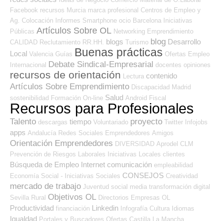
Facebook
recursos
Murcia
marca profesional
Centros de Empleo y
Ag. Colocación
Informes
Smartphone
ocio
Barcelona
Iniciativas
Artículos Sobre OL
Públicas
Networking
Emprendimiento
blog
blogs
Desarrollo
CALIDAD
Reclutamiento RR.HH.
Turismo
Buenas prácticas
Local
Valencia
Guías
Ofertas Empleo
Debate Sindical-Empresarial
Internacional
docentes
opiniones
recursos de orientación
contenido
Lectura
Artículos Sobre Emprendimiento
Discapacidad
Madrid
Salud
sostenibilidad
Formación On-line
Android
Fiscal
Recursos para Profesionales
Talento
proyecto
tiempo
descargas
Voluntariado
Twitter
Infojobs
apps
Andalucía
Redes Sociales Emprendedores
Amigos
Orientación Emprendedores
DIVERSIDAD
Aprodel CLM
Prevención de Riesgos Laborales
Iniciativas Locales
clientes
Búsqueda de Empleo Internet
comunicación
empleabilidad
CONSEJOS
Economía Social - Iniciativas Sociales
Creatividad
mercado de trabajo
Juventud
social media
transformación digital
Objetivos OL
Sevilla
Rural
Directorios Empresas OL
Productividad
Linkedin
financiación
Infografía
Cultura
Idiomas
Igualdad
Portales y Buscadores Ofertas
Castilla La Mancha