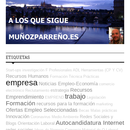
ETIQUETAS
Start-ups
investigación
F Profesionales ADL
Herramientas (CP Y CV)
Recursos Humanos
Formación Técnica
Prácticas
empresa
Noticias Empleo-Economía
comercio
Recursos
estrategia
electrónico
Reclutamiento
trabajo
Emprendimiento
EMPREND
Legislación
Formación
recursos para la formación
marketing
Ofertas Empleo Seleccionadas
Becas
Malas prácticas
Innovación
Redes Sociales y
Coronavirus
Medio Ambiente
Autocandidatura Internet
Blogs Orientación Laboral
redes sociales
Ideas de Negocio
Comercio
Material de O.Laboral