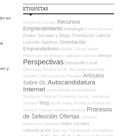
ETIQUETAS
ién es
Recursos
Iniciativas Locales
Emprendimiento
estrategia
Emprendimiento
Redes Sociales y Blogs Orientación Laboral
Orientación
Linkedin
objetivos
ué
Emprendedores
Madrid
Cultura
Twitter
tiempo
Prevención de Riesgos Laborales
Idiomas
Perspectivas
Desarrollo Local
cen y
Directorios Empresas OL
descargas
opiniones
Artículos
Aprodel CLM
Iniciativas Privadas
Autocandidatura
Sobre OL
Internet
sostenibilidad
empleabilidad
Iniciativas Públicas
Economía Social - Iniciativas
blog
Sociales
social media
Andalucía
Formación
Procesos
Técnica
Turismo
Informes
recursos
de Selección Ofertas
comercio
redes sociales
electrónico
Juventud
comunicación
Start-ups
Voluntariado
Smartphone