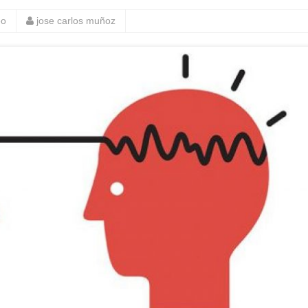
eo
jose carlos muñoz