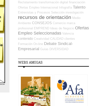
Reclutamiento
transformación digital
financiación
Talento
Ofertas Empleo Internacional
Infografía
Entrevistas y Procesos Selección
investigación
recursos de orientación
Medio
CONSEJOS
Ambiente
Comercio
marca
Ofertas
profesional
EMPREND
Ideas de Negocio
Empleo Seleccionadas
Valencia
contenido
Creatividad
CALIDAD
clientes
Debate Sindical-
Formación On-line
Empresarial
Guías
DIVERSIDAD
WEBS AMIGAS