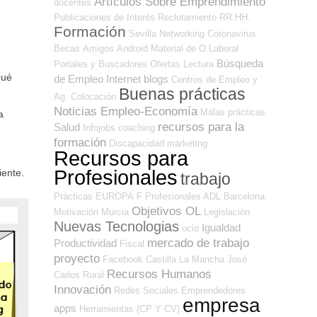
Artículos Sobre Emprendimiento
docentes
Publicaciones de Interés
Reclutamiento RR.HH.
Formación
Sevilla
Networking
Coronavirus
Becas
Amigos
Android
Material de O.Laboral
Búsqueda
Portales y Buscadores Ofertas
Lectura
Qué
de Empleo Internet
blogs
Centros de Empleo y
Buenas prácticas
Ag. Colocación
Noticias Empleo-Economía
Malas prácticas
a
recursos para la
Salud
Infojobs
coaching
formación
Discapacidad
marketing
Recursos para
Profesionales
iente.
trabajo
Prácticas
EUROPA
F Profesionales ADL
Barcelona
Objetivos OL
Motivación
Murcia
Legislación
Nuevas Tecnologias
Igualdad
ocio
mercado de trabajo
Productividad
Fiscal
proyecto
Facebook
Castilla La Mancha
José
Recursos Humanos
Carlos
Rural
Innovación
Redes Sociales Emprendedores
empresa
apps
Herramientas (CP Y CV)