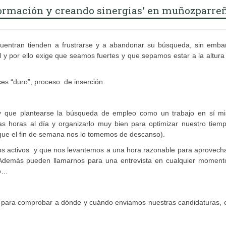
ormación y creando sinergias' en muñozparreñ
ntran tienden a frustrarse y a abandonar su búsqueda, sin embar
l y por ello exige que seamos fuertes y que sepamos estar a la altura
ces “duro”, proceso de inserción:
ay que plantearse la búsqueda de empleo como un trabajo en sí m
s horas al día y organizarlo muy bien para optimizar nuestro tiemp
nque el fin de semana nos lo tomemos de descanso).
os activos y que nos levantemos a una hora razonable para aprovech
. Además pueden llamarnos para una entrevista en cualquier moment
do…
os para comprobar a dónde y cuándo enviamos nuestras candidaturas, 