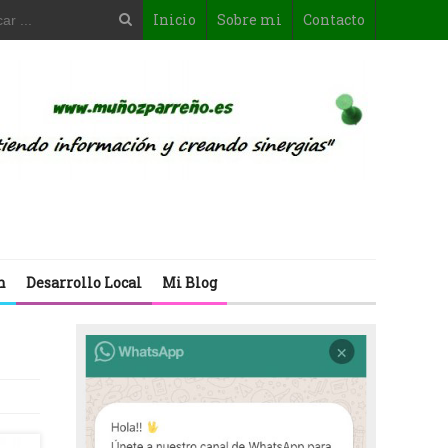
Inicio
Sobre mi
Contacto
n
Desarrollo Local
Mi Blog