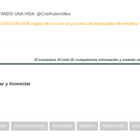
ANDO UNA VIDA @CrisRubioVillen
om/2015/06/10/8-reglas-de-oro-en-el-proceso-de-busqueda-de-empleo/
#Coronavirus #Covid-19 'compatiendo información y creando si
tar y #conectar
rnet
marca profesional
Networking
objetivos
Objetivos OL
proy