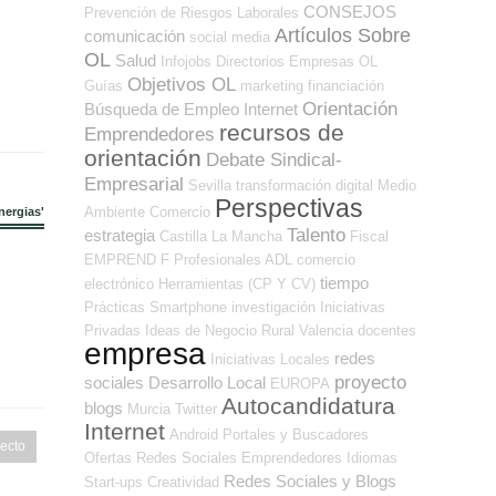
CONSEJOS
Prevención de Riesgos Laborales
Artículos Sobre
comunicación
social media
OL
Salud
Infojobs
Directorios Empresas OL
Objetivos OL
Guías
marketing
financiación
Orientación
Búsqueda de Empleo Internet
recursos de
Emprendedores
orientación
Debate Sindical-
Empresarial
Sevilla
transformación digital
Medio
Perspectivas
Ambiente
Comercio
nergias'
Talento
estrategia
Castilla La Mancha
Fiscal
EMPREND
F Profesionales ADL
comercio
tiempo
electrónico
Herramientas (CP Y CV)
Prácticas
Smartphone
investigación
Iniciativas
Privadas
Ideas de Negocio
Rural
Valencia
docentes
empresa
redes
Iniciativas Locales
proyecto
sociales
Desarrollo Local
EUROPA
Autocandidatura
blogs
Murcia
Twitter
Internet
Android
Portales y Buscadores
ecto
Ofertas
Redes Sociales Emprendedores
Idiomas
Redes Sociales y Blogs
Start-ups
Creatividad