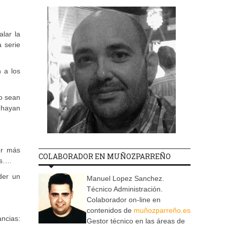
lar la
 serie
 a los
o sean
 hayan
er más
COLABORADOR EN MUÑOZPARREÑO
os….
der un
Manuel Lopez Sanchez.
Técnico Administración.
Colaborador on-line en
contenidos de
muñozparreño.es
ncias:
Gestor técnico en las áreas de