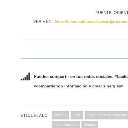
FUENTE: ORIENT
VER + EN:
https://orientandounavida.wordpress.c
Puedes compartir en tus redes sociales. #facili
«compartiendo información y crear sinergias»
ETIQUETADO
Amigos
blog
Búsqueda de Empleo Inte
redes sociales
tiempo