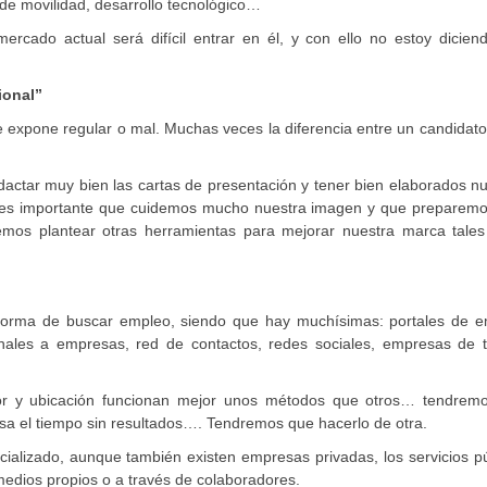
 de movilidad, desarrollo tecnológico…
rcado actual será difícil entrar en él, y con ello no estoy dicien
ional”
 expone regular o mal. Muchas veces la diferencia entre un candidato
dactar muy bien las cartas de presentación y tener bien elaborados n
ién es importante que cuidemos mucho nuestra imagen y que preparem
emos plantear otras herramientas para mejorar nuestra marca tale
forma de buscar empleo, siendo que hay muchísimas: portales de e
onales a empresas, red de contactos, redes sociales, empresas de t
or y ubicación funcionan mejor unos métodos que otros… tendrem
sa el tiempo sin resultados…. Tendremos que hacerlo de otra.
ializado, aunque también existen empresas privadas, los servicios pú
medios propios o a través de colaboradores.