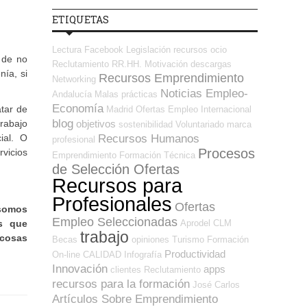
ETIQUETAS
Lectura
Facebook
Legislación
recursos
ocio
 de no
Reclutamiento RR.HH.
Motivación
descargas
nía, si
Recursos Emprendimiento
Networking
Noticias Empleo-
Andalucía
Malas prácticas
Economía
tar de
Madrid
Ofertas Empleo Internacional
blog
objetivos
trabajo
sostenibilidad
Voluntariado
marca
Recursos Humanos
ial. O
profesional
Procesos
vicios
Emprendimiento
Formación Técnica
de Selección Ofertas
Recursos para
Profesionales
Ofertas
 somos
Empleo Seleccionadas
Aprodel CLM
s que
trabajo
 cosas
Becas
opiniones
Turismo
Formación
Productividad
On-line
CALIDAD
Infografía
Innovación
apps
clientes
Reclutamiento
recursos para la formación
José Carlos
Artículos Sobre Emprendimiento