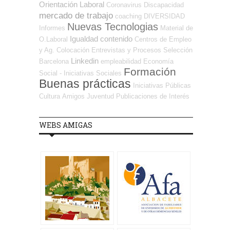
Orientación Laboral
Coronavirus
Discapacidad
mercado de trabajo
coaching
DIVERSIDAD
Nuevas Tecnologias
Informes
Material de
Igualdad
contenido
O.Laboral
Centros de Empleo
y Ag. Colocación
Entrevistas y Procesos Selección
Linkedin
Barcelona
empleabilidad
Economía
Formación
Social - Iniciativas Sociales
Buenas prácticas
Iniciativas Públicas
Cultura
Amigos
Juventud
Publicaciones de Interés
WEBS AMIGAS