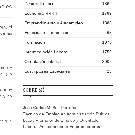
Desarrollo Local
1369
o.es
Economía-RRHH
1789
Emprendimiento y Autoempleo
1388
go, el
Especiales - Temáticas
65
 de las
Formación
1075
Intermediación Laboral
1750
Orientación laboral
2002
ismo y
Suscriptores Especiales
29
o. (Lo
ar muy
SOBRE MÍ
o y no
Jose Carlos Muñoz Parreño
Técnico de Empleo en Administración Pública
Local. Promotor de Empleo y Orientador
en que
Laboral. Asesoramiento Emprendedores