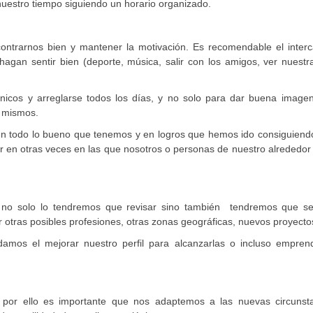
uestro tiempo siguiendo un horario organizado.
ntrarnos bien y mantener la motivación. Es recomendable el interca
agan sentir bien (deporte, música, salir con los amigos, ver nuestra
nicos y arreglarse todos los días, y no solo para dar buena imagen
s mismos.
en todo lo bueno que tenemos y en logros que hemos ido consiguiend
r en otras veces en las que nosotros o personas de nuestro alrededor
 no solo lo tendremos que revisar sino también tendremos que s
ar otras posibles profesiones, otras zonas geográficas, nuevos proyect
amos el mejorar nuestro perfil para alcanzarlas o incluso empren
 por ello es importante que nos adaptemos a las nuevas circunsta