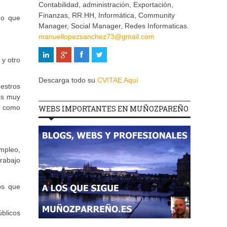
Contabilidad, administración, Exportación,
Finanzas, RR.HH, Informática, Community
do que
Manager, Social Manager, Redes Informaticas.
manuellopezsanchez73@gmail.com
 y otro
Descarga todo su
CVITAE Aquí
uestros
os muy
s como
WEBS IMPORTANTES EN MUÑOZPAREÑO
mpleo,
rabajo
os que
blicos