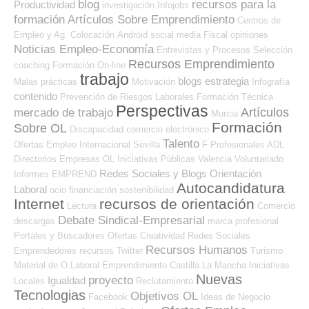
blog
recursos para la
Productividad
investigación
Infojobs
formación
Artículos Sobre Emprendimiento
Centros de
Empleo y Ag. Colocación
Android
social media
Fiscal
opiniones
Noticias Empleo-Economía
Entrevistas y Procesos Selección
Recursos Emprendimiento
coaching
Formación On-line
trabajo
blogs
estrategia
Malas prácticas
Motivación
Infografía
contenido
Prevención de Riesgos Laborales
Formación Técnica
Perspectivas
Artículos
mercado de trabajo
Murcia
Formación
Sobre OL
Discapacidad
comercio electrónico
Talento
Ofertas Empleo Internacional
Sevilla
F Profesionales ADL
Directorios Empresas OL
Iniciativas Públicas
Valencia
Voluntariado
Redes Sociales y Blogs Orientación
Informes
EMPREND
Autocandidatura
Laboral
ocio
financiación
sostenibilidad
Internet
recursos de orientación
Lectura
Comercio
Debate Sindical-Empresarial
descargas
marca profesional
Portales y Buscadores Ofertas
Creatividad
Redes Sociales
Recursos Humanos
Emprendedores
recursos
Twitter
Turismo
Material de O.Laboral
Emprendimiento
Castilla La Mancha
Iniciativas
Nuevas
proyecto
Igualdad
Locales
Reclutamiento
Tecnologias
Objetivos OL
Facebook
Ideas de Negocio