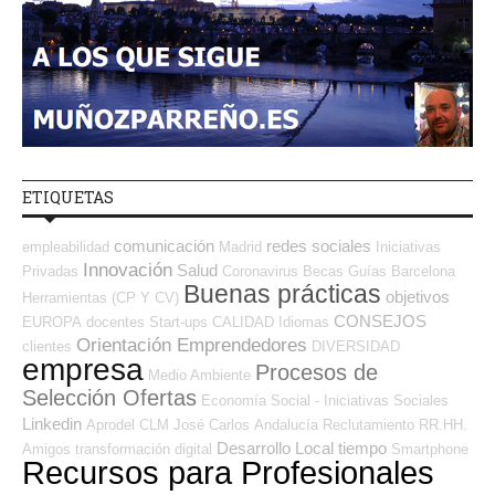
ETIQUETAS
comunicación
redes sociales
empleabilidad
Madrid
Iniciativas
Innovación
Salud
Privadas
Coronavirus
Becas
Guías
Barcelona
Buenas prácticas
objetivos
Herramientas (CP Y CV)
CONSEJOS
EUROPA
docentes
Start-ups
CALIDAD
Idiomas
Orientación Emprendedores
clientes
DIVERSIDAD
empresa
Procesos de
Medio Ambiente
Selección Ofertas
Economía Social - Iniciativas Sociales
Linkedin
Aprodel CLM
José Carlos
Andalucía
Reclutamiento RR.HH.
Desarrollo Local
tiempo
Amigos
transformación digital
Smartphone
Recursos para Profesionales