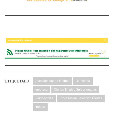
ETIQUETADO
Autocandidatura Internet
Barcelona
empresa
Ofertas Empleo Seleccionadas
Perspectivas
Procesos de Selección Ofertas
trabajo