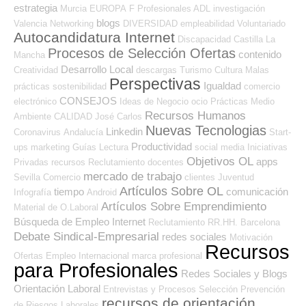
estrategia
Murcia
EUROPA
F Profesionales ADL
investigación
blogs
Valencia
Networking
DIVERSIDAD
empleabilidad
Voluntariado
Autocandidatura Internet
Discapacidad
Castilla La
Procesos de Selección Ofertas
contenido
Mancha
Desarrollo Local
Creatividad
descargas
Turismo
Cultura
Malas
Perspectivas
Igualdad
prácticas
sostenibilidad
comercio
CONSEJOS
electrónico
Ideas de Negocio
ocio
Prácticas
Medio
Recursos Humanos
Ambiente
CALIDAD
José Carlos
Nuevas Tecnologias
Linkedin
Coronavirus
Andalucía
Start-
Productividad
ups
marketing
Guías
Lectura
social media
Iniciativas
Objetivos OL
apps
Privadas
recursos
Reclutamiento
docentes
mercado de trabajo
Sevilla
Comercio
clientes
Juventud
Artículos Sobre OL
tiempo
comunicación
Infografía
Android
Artículos Sobre Emprendimiento
Material de O.Laboral
Búsqueda de Empleo Internet
Reclutamiento RR.HH.
Barcelona
Debate Sindical-Empresarial
redes sociales
Motivación
Recursos
Ofertas Empleo Internacional
marca profesional
para Profesionales
Redes Sociales y Blogs
Orientación Laboral
Entrevistas y Procesos Selección
Prevención
recursos de orientación
de Riesgos Laborales