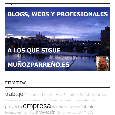
ETIQUETAS
trabajo
objetivos
Rural
coaching
Economía Social - Iniciativas
Sociales
opiniones
Informes
Redes Sociales Emprendedores
empresa
proyecto
Talento
Iniciativas Locales
Innovación
Formación Técnica
Herramientas (CP Y CV)