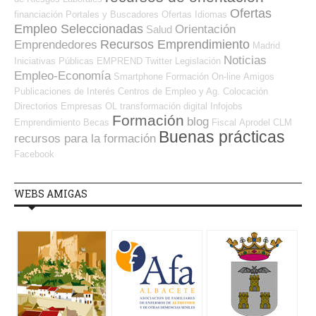
Ofertas
financiación
Portales y Buscadores Ofertas
Idiomas
Empleo Seleccionadas
Orientación
Salud
Recursos Emprendimiento
Emprendedores
Madrid
Noticias
Iniciativas Públicas
EMPREND
Twitter
Legislación
Empleo-Economía
Smartphone
Formación On-line
Amigos
Publicaciones de Interés
Centros de Empleo y Ag. Colocación
Directorios Empresas OL
transformación digital
Infojobs
Formación
blog
Emprendimiento
Becas
Fiscal
Aprodel CLM
Buenas prácticas
recursos para la formación
Facebook
WEBS AMIGAS