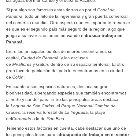
las aguas del mar Caribe y el océano Pacífico.
Si por algo son famosas estas tierras es por el
Canal de
Panamá
, todo un hito de la ingerniería y gran puerta comercial
del comercio mundial. Otro aspecto que es importante remarcar
es que es el segundo país más seguro de la región, algo que
juega a su favor si estamos pensando en
buscar trabajo en
Panamá
.
Entre los principales puntos de interés encontramos su
capital,
Ciudad de Panamá
, y las esclusas
de
Miraflores
y
Gatún
, dentro de su espacio territorial. El otro
gran foco de población del país lo encontramos en la ciudad
de
Colón
.
En cuanto a sus espacios naturales, destaca su gran
biodiversidad, albergando especies que también encontramos
al norte y sur del país. Entre las principales áreas destaca
la
Laguna de San Carlos
, el
Parque Nacional Camino de
Cruces
, la reserva forestal de
La Yeguada
, la playa
del
Coronado
o la de
San Blas
.
Teniendo estos factores en cuenta, cabe destacar que uno de
los principales focos para la
búsqueda de trabajo en el sector