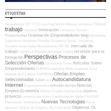
ETIQUETAS
Herramientas (CP Y CV)
coaching
Sevilla
Idiomas
Iniciativas Públicas
trabajo
Innovación
Facebook
Formación Técnica
Orientación Emprendedores
blog
Productividad
Networking
Legislación
Iniciativas Privadas
Economía Social - Iniciativas
mercado de
Sociales
social media
Reclutamiento RR.HH.
trabajo
recursos para la
Castilla La Mancha
descargas
Cultura
Perspectivas
Procesos de
formación
Selección Ofertas
Artículos Sobre
Coronavirus
Guías
Emprendimiento
EUROPA
marketing
Medio Ambiente
Rural
Ofertas Empleo
Material de O.Laboral
EMPREND
Autocandidatura
Seleccionadas
Salud
ocio
Internet
Noticias
contenido
tiempo
Emprendimiento
Empleo-Economía
objetivos
Ofertas Empleo Internacional
proyecto
comercio electrónico
transformación digital
CALIDAD
Nuevas Tecnologias
financiación
Smartphone
Fiscal
Objetivos OL
recursos
Centros de Empleo y Ag. Colocación