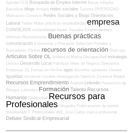
Búsqueda de Empleo Internet
Aprodel CLM
Becas
Infojobs
blogs
redes sociales
Barcelona
Amigos
Turismo
DIVERSIDAD
Redes Sociales y Blogs Orientación
Motivación
Comercio
empresa
Laboral
Twitter
Malas prácticas
empleabilidad
CONSEJOS
sostenibilidad
Redes Sociales Emprendedores
Buenas prácticas
Informes
Reclutamiento
comunicación
Entrevistas y Procesos Selección
Portales y
recursos de orientación
Buscadores Ofertas
Start-ups
Artículos Sobre OL
estrategia
Andalucía
Murcia
Discapacidad
Desarrollo Local
Lectura
Prácticas
Ideas de Negocio
Directorios
apps
Empresas OL
Formación On-line
docentes
opiniones
clientes
Igualdad
Iniciativas Locales
investigación
Valencia
Juventud
Madrid
Recursos Emprendimiento
Linkedin
Android
Prevención de
Formación
Talento
Recursos
Riesgos Laborales
Recursos para
Humanos
Creatividad
Profesionales
Infografía
Publicaciones de Interés
Voluntariado
F Profesionales ADL
José Carlos
marca profesional
Debate Sindical-Empresarial