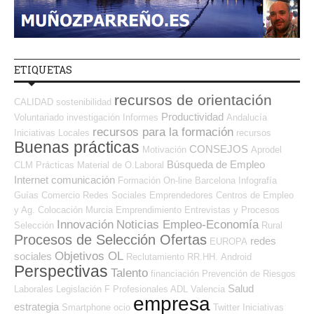
ETIQUETAS
recursos de orientación
CALIDAD
sostenibilidad
Productividad
Voluntariado
investigación
Informes
Andalucía
recursos para la formación
Iniciativas Locales
recursos
Buenas prácticas
CONSEJOS
Motivación
Aprodel
Búsqueda de Empleo
CLM
Prácticas
Material de O.Laboral
Internet
comunicación
Formación On-line
Barcelona
Infografía
Guías
Comercio
Redes Sociales Emprendedores
Centros de Empleo
y Ag. Colocación
Murcia
Emprendimiento
Entrevistas y Procesos
Innovación
Noticias Empleo-Economía
Selección
Rural
Procesos de Selección Ofertas
redes
EUROPA
Objetivos OL
sociales
Reclutamiento RR.HH.
Android
Perspectivas
Talento
financiación
Prevención de Riesgos
Salud
Laborales
Legislación
F Profesionales ADL
Valencia
empresa
estrategia
Smartphone
ocio
Twitter
Iniciativas