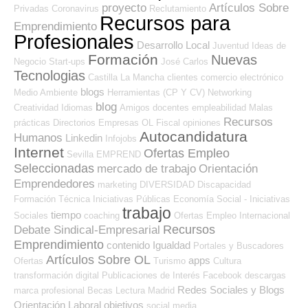
proyecto
Artículos Sobre
Privadas
Coronavirus
Reclutamiento
Recursos para
Emprendimiento
Profesionales
Desarrollo Local
Juventud
Ideas de
Formación
Nuevas
Negocio
Start-ups
José Carlos
Tecnologias
Castilla La Mancha
clientes
comercio electrónico
blogs
Medio Ambiente
Herramientas (CP Y CV)
Networking
blog
Creatividad
Idiomas
Amigos
docentes
empleabilidad
Malas
Recursos
prácticas
Directorios Empresas OL
Fiscal
opiniones
Autocandidatura
Humanos
Linkedin
Infojobs
Internet
Ofertas Empleo
Sevilla
EMPREND
Seleccionadas
mercado de trabajo
Orientación
Emprendedores
marketing
DIVERSIDAD
Discapacidad
Formación Técnica
Iniciativas Públicas
Economía Social - Iniciativas
trabajo
tiempo
Sociales
coaching
Ofertas Empleo Internacional
Recursos
Debate Sindical-Empresarial
Emprendimiento
contenido
Igualdad
Portales y Buscadores
Artículos Sobre OL
apps
Ofertas
Turismo
Cultura
transformación digital
Publicaciones de Interés
Facebook
descargas
Redes Sociales y Blogs
marca profesional
Becas
Lectura
Madrid
Orientación Laboral
objetivos
social media