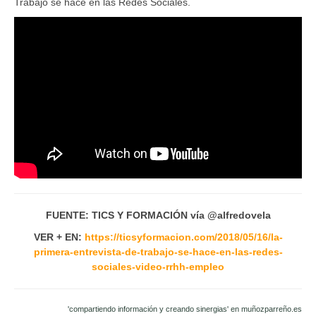
Trabajo se hace en las Redes Sociales.
FUENTE: TICS Y FORMACIÓN vía @alfredovela
VER + EN:
https://ticsyformacion.com/2018/05/16/la-
primera-entrevista-de-trabajo-se-hace-en-las-redes-
sociales-video-rrhh-empleo
'compartiendo información y creando sinergias' en muñozparreño.es