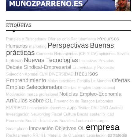
ETIQUETAS
Recursos
Portales y Buscadores Ofertas
ocio
Reclutamiento
Perspectivas
Buenas
Humanos
marketing
prácticas
Comercio
Herramientas (CP Y CV)
opiniones
Sevilla
Nuevas Tecnologias
Linkedin
Iniciativas Privadas
Debate Sindical-Empresarial
Entrevistas y Procesos
Recursos
Selección
Aprodel CLM
DIVERSIDAD
Emprendimiento
Ofertas
Malas prácticas
Castilla La Mancha
Empleo Seleccionadas
Ofertas Empleo Internacional
Noticias Empleo-Economía
Motivación
marca profesional
Artículos Sobre OL
Prevención de Riesgos Laborales
apps
EMPREND
financiación
docentes
Twitter
CALIDAD
Android
investigación
Networking
Fiscal
Cultura
Becas
sostenibilidad
Economía Social - Iniciativas Sociales
Lectura
descargas
empresa
Innovación
Objetivos OL
Smartphone
estrategia
Reclutamiento RR.HH.
Material de O.Laboral
Legislación