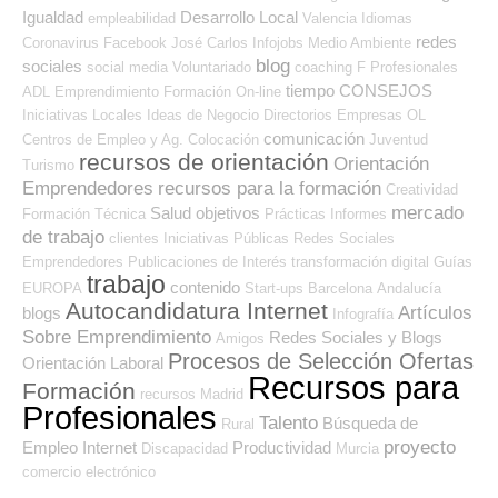
Igualdad
Desarrollo Local
empleabilidad
Valencia
Idiomas
redes
Coronavirus
Facebook
José Carlos
Infojobs
Medio Ambiente
blog
sociales
social media
Voluntariado
coaching
F Profesionales
tiempo
CONSEJOS
ADL
Emprendimiento
Formación On-line
Iniciativas Locales
Ideas de Negocio
Directorios Empresas OL
comunicación
Centros de Empleo y Ag. Colocación
Juventud
recursos de orientación
Orientación
Turismo
Emprendedores
recursos para la formación
Creatividad
mercado
Salud
objetivos
Formación Técnica
Prácticas
Informes
de trabajo
clientes
Iniciativas Públicas
Redes Sociales
Emprendedores
Publicaciones de Interés
transformación digital
Guías
trabajo
contenido
EUROPA
Start-ups
Barcelona
Andalucía
Autocandidatura Internet
Artículos
blogs
Infografía
Sobre Emprendimiento
Redes Sociales y Blogs
Amigos
Procesos de Selección Ofertas
Orientación Laboral
Recursos para
Formación
recursos
Madrid
Profesionales
Talento
Búsqueda de
Rural
proyecto
Empleo Internet
Productividad
Discapacidad
Murcia
comercio electrónico