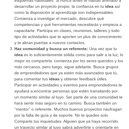
esquemas habituales. Si nunca antes te habías animado a
desarrollar un proyecto propio, la confianza en tu
idea
así
como la disposición al aprendizaje son indispensables.
Comienza a investigar el mercado, descubre qué
competencias y qué herramientas necesitarás y empieza a
capacitarte. Participa en clases, reuniones, talleres y todo
tipo de actividades que te aporten un plus de conocimiento
y te abran puertas a nuevos contactos.
Haz comunidad y busca un referente:
Una vez que tu
idea
es lo suficientemente sólida como para salir a la luz, lo
mejor es compartirla: comienza por los seres queridos y los
más cercanos, pero luego, sigue adelante. Busca grupos
de emprendedores que ya estén más avanzados que tú,
para comentar tus
ideas
y obtener feedback útiles.
Participar en actividades y eventos para emprendedores te
ayudará a encontrar personas que estén transitando por
un momento similar al tuyo. Ser parte de una comunidad te
hará sentir más seguro en tu camino. Busca también un
“mentor” o referente. Muchos buenos proyectos naufragan
por la falta de guía y de soporte. No te quedes solo.
Comparte tus inquietudes. Alguien que ya haya recorrido
un trayecto similar al tuyo sabrá advertirte y orientarte en