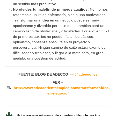
un sentido más productivo.
No olvides tu maletín de primeros auxilios:
No, no nos
referimos a un kit de enfermería, sino a uno motivacional.
Transformar una
idea
en un negocio puede ser muy
apasionante y divertido pero, sin duda, también será un
camino lleno de obstáculos y dificultades. Por ello, en tu kit
de primeros auxilios no pueden faltar los básicos:
optimismo, confianza absoluta en tu proyecto y
perseverancia. Ningún camino de éxito estará exento de
dificultades y tropiezos, y llegar a la meta será, en gran
medida, una cuestión de actitud.
FUENTE: BLOG DE ADECCO —
@adecco_es
VER +
EN:
http://www.adeccorientaempleo.com/transformar-idea-
en-negocio/
Si te parece interesante puedes difundir en tus