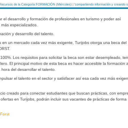
Recursos de la Categoría FORMACIÓN (Miércoles) | 'compartiendo información y creando si
el desarrollo y formación de profesionales en turismo y poder así
s más especializados.
ación y desarrollo del talento.
os en un mercado cada vez más exigente, Turijobs otorga una beca de
ORST.
100%. Los requisitos para solicitar la beca son estar desempleado, te
ero. El principal motivo de esta beca es hacer accesible la formación 
hora del desarrollar el talento.
mpulsar el talento en el sector y satisfacer así esa cada vez más exige
spacio creado para conectar estudiantes que buscan prácticas, con empr
ofertas en Turijobs, podrán incluir sus vacantes de prácticas de forma
 Forst