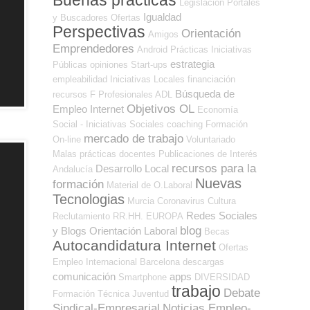
Legislación
Portales
Igualdad
y Buscadores Ofertas
Perspectivas
Orientación
Amigos
Emprendedores
Android
Prácticas
Iniciativas
estrategia
Públicas
opiniones
Start-ups
empleabilidad
Iniciativas Locales
financiación
Búsqueda de
recursos
F Profesionales ADL
Objetivos OL
Empleo Internet
Economía
Social - Iniciativas Sociales
coaching
Formación
mercado de trabajo
On-line
Voluntariado
Malas prácticas
docentes
Publicaciones de Interés
recursos para la
Desarrollo Local
Andalucía
Nuevas
formación
Material de O.Laboral
Tecnologias
Murcia
Coronavirus
Cultura
Redes Sociales
Reclutamiento RR.HH.
EUROPA
blog
y Blogs Orientación Laboral
Becas
Autocandidatura Internet
Ofertas
Empleo Internacional
Barcelona
descargas
comunicación
apps
Smartphone
DIVERSIDAD
trabajo
Debate
Formación Técnica
Juventud
Sindical-Empresarial
Noticias Empleo-