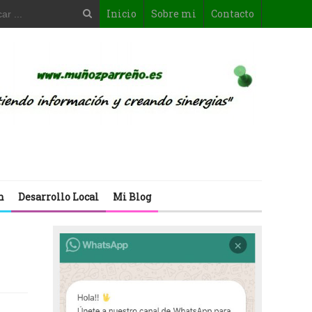
Inicio
Sobre mi
Contacto
n
Desarrollo Local
Mi Blog