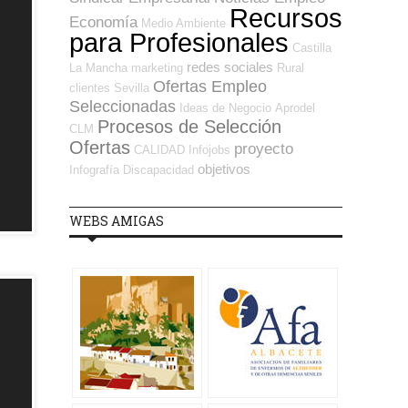
Recursos
Economía
Medio Ambiente
para Profesionales
Castilla
redes sociales
La Mancha
marketing
Rural
Ofertas Empleo
clientes
Sevilla
Seleccionadas
Ideas de Negocio
Aprodel
Procesos de Selección
CLM
Ofertas
proyecto
CALIDAD
Infojobs
objetivos
Infografía
Discapacidad
WEBS AMIGAS