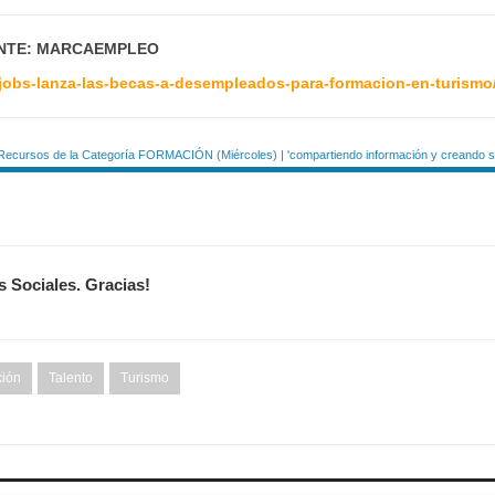
NTE: MARCAEMPLEO
ijobs-lanza-las-becas-a-desempleados-para-formacion-en-turismo
Recursos de la Categoría FORMACIÓN (Miércoles) | 'compartiendo información y creando si
s Sociales. Gracias!
ión
Talento
Turismo