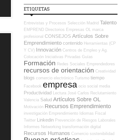
ETIQUETAS
Talento
Entrevistas y Procesos Selección
Madrid
EMPREND
Directorios Empresas OL
marca
Artículos Sobre
CONSEJOS
profesional
Emprendimiento
contenido
Herramientas (CP
Innovación
Y CV)
Centros de Empleo y Ag.
Colocación
Iniciativas Privadas
Guías
Formación
Redes Sociales Emprendedores
recursos de orientación
Creatividad
blogs
tiempo
comercio electrónico
Turismo
empresa
Facebook
ocio
social media
Productividad
Lectura
José Carlos
Reclutamiento
Artículos Sobre OL
Salud
Valencia
Recursos Emprendimiento
Motivación
investigación
Emprendimiento
Idiomas
Fiscal
Linkedin
Twitter
Prevención de Riesgos Laborales
Informes
Networking
transformación digital
Recursos Humanos
Comercio
sostenibilidad
Buenas prácticas