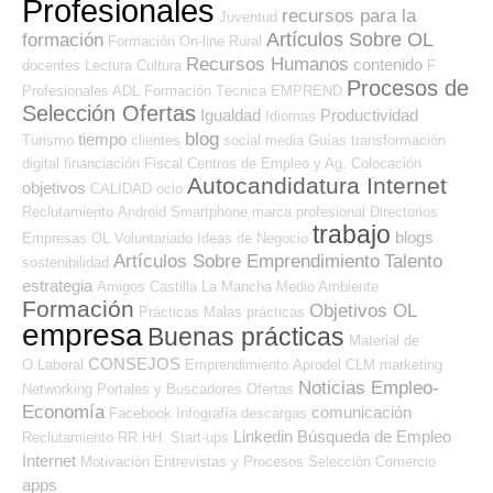
Profesionales
recursos para la
Juventud
Artículos Sobre OL
formación
Formación On-line
Rural
Recursos Humanos
contenido
docentes
Lectura
Cultura
F
Procesos de
Profesionales ADL
Formación Técnica
EMPREND
Selección Ofertas
Igualdad
Productividad
Idiomas
blog
tiempo
Turismo
clientes
social media
Guías
transformación
digital
financiación
Fiscal
Centros de Empleo y Ag. Colocación
Autocandidatura Internet
objetivos
CALIDAD
ocio
Reclutamiento
Android
Smartphone
marca profesional
Directorios
trabajo
blogs
Empresas OL
Voluntariado
Ideas de Negocio
Artículos Sobre Emprendimiento
Talento
sostenibilidad
estrategia
Amigos
Castilla La Mancha
Medio Ambiente
Formación
Objetivos OL
Prácticas
Malas prácticas
empresa
Buenas prácticas
Material de
CONSEJOS
O.Laboral
Emprendimiento
Aprodel CLM
marketing
Noticias Empleo-
Networking
Portales y Buscadores Ofertas
Economía
comunicación
Facebook
Infografía
descargas
Linkedin
Búsqueda de Empleo
Reclutamiento RR.HH.
Start-ups
Internet
Motivación
Entrevistas y Procesos Selección
Comercio
apps