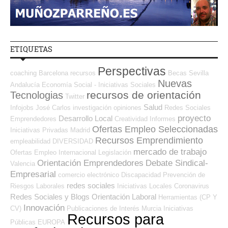
ETIQUETAS
Perspectivas
coaching
Barcelona
recursos
Becas
Sevilla
Nuevas
Andalucía
Economía Social - Iniciativas Sociales
recursos de orientación
Tecnologias
Twitter
Salud
Infojobs
José Carlos
investigación
opiniones
Redes Sociales
proyecto
Desarrollo Local
Emprendedores
Creatividad
Informes
Ofertas Empleo Seleccionadas
Iniciativas Privadas
Madrid
Recursos Emprendimiento
empleabilidad
DIVERSIDAD
mercado de trabajo
Ofertas Empleo Internacional
Legislación
Orientación Emprendedores
Debate Sindical-
Valencia
Empresarial
comercio electrónico
Discapacidad
Prevención de
redes sociales
Riesgos Laborales
Iniciativas Locales
Coronavirus
Redes Sociales y Blogs Orientación Laboral
Herramientas (CP Y
Innovación
CV)
Publicaciones de Interés
Murcia
Iniciativas
Recursos para
Públicas
EUROPA