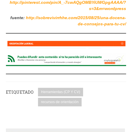
http://pinterest.com/pin/A_-7cwAQgOMBYiUWGpgAAAA/?
s=3&m=wordpress
fuente:
http://sobrevivirrhhe.com/2015/08/25/una-docena-
de-consejos-para-tu-cv/
ETIQUETADO
Herramientas (CP Y CV)
recursos de orientación