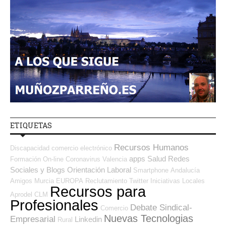
ETIQUETAS
Recursos Humanos
Discapacidad
comercio electrónico
apps
Salud
Redes
Formación On-line
Coronavirus
Valencia
Sociales y Blogs Orientación Laboral
Smartphone
Andalucía
Amigos
Murcia
EUROPA
Reclutamiento
Twitter
Iniciativas Locales
Recursos para
Aprodel CLM
Profesionales
Debate Sindical-
Comercio
Nuevas Tecnologias
Empresarial
Linkedin
Rural