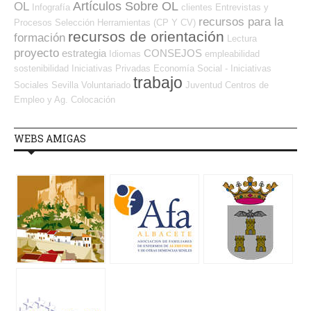
Artículos Sobre OL
OL
Infografía
clientes
Entrevistas y
recursos para la
Procesos Selección
Herramientas (CP Y CV)
recursos de orientación
formación
Lectura
proyecto
estrategia
CONSEJOS
Idiomas
empleabilidad
sostenibilidad
Iniciativas Privadas
Economía Social - Iniciativas
trabajo
Sociales
Sevilla
Voluntariado
Juventud
Centros de
Empleo y Ag. Colocación
WEBS AMIGAS