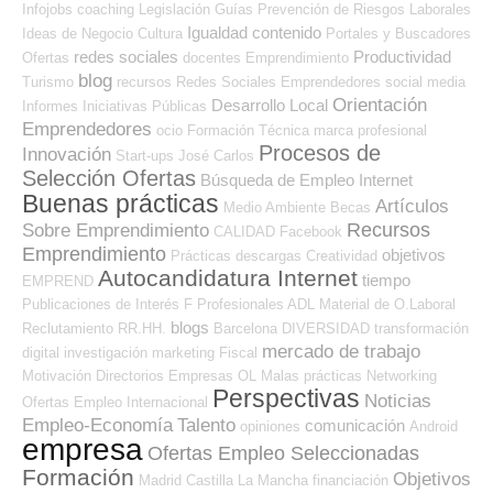
Infojobs
coaching
Legislación
Guías
Prevención de Riesgos Laborales
Igualdad
contenido
Ideas de Negocio
Cultura
Portales y Buscadores
redes sociales
Productividad
Ofertas
docentes
Emprendimiento
blog
Turismo
recursos
Redes Sociales Emprendedores
social media
Orientación
Desarrollo Local
Informes
Iniciativas Públicas
Emprendedores
ocio
Formación Técnica
marca profesional
Procesos de
Innovación
Start-ups
José Carlos
Selección Ofertas
Búsqueda de Empleo Internet
Buenas prácticas
Artículos
Medio Ambiente
Becas
Recursos
Sobre Emprendimiento
CALIDAD
Facebook
Emprendimiento
objetivos
Prácticas
descargas
Creatividad
Autocandidatura Internet
tiempo
EMPREND
Publicaciones de Interés
F Profesionales ADL
Material de O.Laboral
blogs
Reclutamiento RR.HH.
Barcelona
DIVERSIDAD
transformación
mercado de trabajo
digital
investigación
marketing
Fiscal
Motivación
Directorios Empresas OL
Malas prácticas
Networking
Perspectivas
Noticias
Ofertas Empleo Internacional
Empleo-Economía
Talento
comunicación
opiniones
Android
empresa
Ofertas Empleo Seleccionadas
Formación
Objetivos
Madrid
Castilla La Mancha
financiación