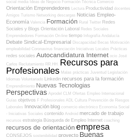
social media
Ideas de Negocio
Formación Técnica
Comercio
Orientación Emprendedores
Productividad
Lectura
docentes
Noticias Empleo-
Amigos
Turismo
Networking
descargas
Formación
Economía
Redes
Valencia
Rural
Twitter
Sociales y Blogs Orientación Laboral
Redes Sociales
tiempo
Emprendedores
Formación On-line
Infografía
Andalucía
Debate Sindical-Empresarial
Discapacidad
Becas
Motivación
empleabilidad
Coronavirus
financiación
Iniciativas Locales
Prácticas
Autocandidatura Internet
redes sociales
ocio
José
Recursos para
Carlos
Reclutamiento RR.HH.
Profesionales
Malas prácticas
Juventud
Legislación
recursos para la formación
Linkedin
Idiomas
Voluntariado
Nuevas Tecnologias
Emprendimiento
Perspectivas
Aprodel CLM
Ofertas Empleo Internacional
objetivos
Guías
F Profesionales ADL
Cultura
Prevención de Riesgos
Innovación
blog
Laborales
comercio electrónico
Economía Social
mercado de trabajo
contenido
- Iniciativas Sociales
Android
estrategia
Búsqueda de Empleo Internet
recursos
coaching
empresa
recursos de orientación
Buenas
proyecto
CONSEJOS
sostenibilidad