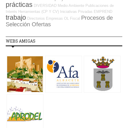
prácticas
DIVERSIDAD
Medio Ambiente
Publicaciones de
Interés
Herramientas (CP Y CV)
Iniciativas Privadas
EMPREND
trabajo
Procesos de
Directorios Empresas OL
Fiscal
Selección Ofertas
WEBS AMIGAS