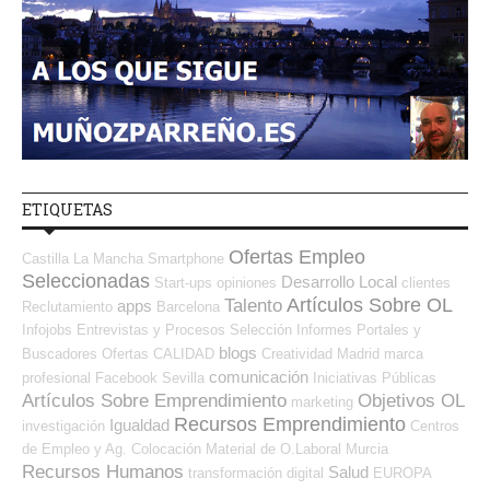
ETIQUETAS
Ofertas Empleo
Castilla La Mancha
Smartphone
Seleccionadas
Desarrollo Local
Start-ups
opiniones
clientes
Artículos Sobre OL
Talento
apps
Reclutamiento
Barcelona
Infojobs
Entrevistas y Procesos Selección
Informes
Portales y
blogs
Buscadores Ofertas
CALIDAD
Creatividad
Madrid
marca
comunicación
profesional
Facebook
Sevilla
Iniciativas Públicas
Artículos Sobre Emprendimiento
Objetivos OL
marketing
Recursos Emprendimiento
Igualdad
investigación
Centros
de Empleo y Ag. Colocación
Material de O.Laboral
Murcia
Recursos Humanos
Salud
transformación digital
EUROPA