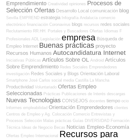
Procesos de
Emprendimiento
Creatividad
opiniones
Selección Ofertas
blog
Desarrollo Local
comunicación
estrategia
Sevilla
EMPREND
Infografía
Andalucía
comercio
blogs
redes sociales
electrónico
financiación
Coronavirus
recursos
Reclutamiento RR.HH.
Portales y Buscadores Ofertas
Idiomas
F
empresa
Búsqueda de
Profesionales ADL
Legislación
Buenas prácticas
proyecto
Empleo Internet
Autocandidatura Internet
Recursos Humanos
Artículos Sobre OL
Artículos
Iniciativas Públicas
Android
Sobre Emprendimiento
Redes Sociales Emprendedores
Redes Sociales y Blogs Orientación Laboral
investigación
Smartphone
José Carlos
social media
Castilla La Mancha
Ofertas Empleo
Productividad
Voluntariado
Seleccionadas
Prácticas
Publicaciones de Interés
descargas
Nuevas Tecnologias
CONSEJOS
tiempo
docentes
ocio
Orientación Emprendedores
Informes
empleabilidad
clientes
Centros de Empleo y Ag. Colocación
Comercio
Entrevistas y
Procesos Selección
Malas prácticas
Guías
DIVERSIDAD
Formación
Noticias Empleo-Economía
Técnica
Ideas de Negocio
Becas
Recursos para
Ofertas Empleo Internacional