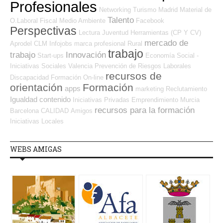
Profesionales
Networking
Turismo
Madrid
Material de
Talento
O.Laboral
Fiscal
Medio Ambiente
Facebook
Perspectivas
Lectura
Juventud
Herramientas (CP Y CV)
mercado de
Aprodel CLM
Infojobs
marca profesional
Rural
trabajo
trabajo
Innovación
Start-ups
Economía Social -
Iniciativas Sociales
Valencia
Prevención de Riesgos Laborales
recursos de
Discapacidad
Formación On-line
orientación
Formación
apps
marketing
Reclutamiento
Igualdad
contenido
Iniciativas Privadas
Emprendimiento
Murcia
recursos para la formación
Barcelona
CALIDAD
Amigos
Iniciativas Locales
WEBS AMIGAS