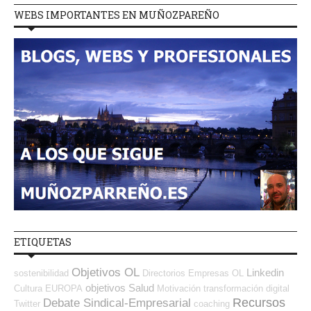
WEBS IMPORTANTES EN MUÑOZPAREÑO
ETIQUETAS
Objetivos OL
Linkedin
sostenibilidad
Directorios Empresas OL
objetivos
Salud
Cultura
EUROPA
Motivación
transformación digital
Recursos
Debate Sindical-Empresarial
Twitter
coaching