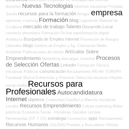
Nuevas Tecnologias
docentes
Informes
Iniciativas Privadas
empresa
recursos para la formación
Sevilla
Amigos
Formación
blog
opiniones
coaching
Legislación
Material de
mercado de trabajo
Talento
Desarrollo Local
O.Laboral
comercio electrónico
Formación On-line
transformación digital
Búsqueda de Empleo Internet
Andalucía
Prevención de Riesgos
blogs
Laborales
Centros de Empleo y Ag. Colocación
Medio
Artículos Sobre
Ambiente
Publicaciones de Interés
Procesos
Emprendimiento
Networking
descargas
Juventud
de Selección Ofertas
Linkedin
Formación Técnica
comunicación
Iniciativas Públicas
Reclutamiento RR.HH.
EUROPA
Facebook
Murcia
Entrevistas y Procesos Selección
recursos
Infojobs
Recursos para
social media
Profesionales
Autocandidatura
Internet
objetivos
Creatividad
Castilla La Mancha
Iniciativas
Recursos Emprendimiento
Locales
Cultura
marketing
Malas
prácticas
Economía Social - Iniciativas Sociales
Lectura
estrategia
apps
Herramientas (CP Y CV)
Coronavirus
Reclutamiento
Recursos Humanos
CALIDAD
Portales y Buscadores Ofertas