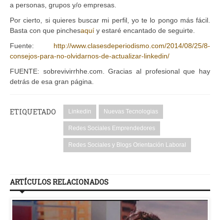
a personas, grupos y/o empresas.
Por cierto, si quieres buscar mi perfil, yo te lo pongo más fácil.
Basta con que pinches
aquí
y estaré encantado de seguirte.
Fuente:
http://www.clasesdeperiodismo.com/2014/08/25/8-
consejos-para-no-olvidarnos-de-actualizar-linkedin/
FUENTE: sobrevivirrhhe.com. Gracias al profesional que hay
detrás de esa gran página.
ETIQUETADO
Linkedin
Nuevas Tecnologias
Redes Sociales Emprendedores
Redes Sociales y Blogs Orientación Laboral
ARTÍCULOS RELACIONADOS