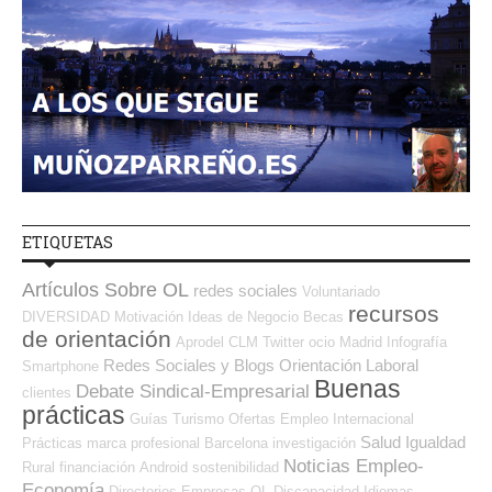
ETIQUETAS
Artículos Sobre OL
redes sociales
Voluntariado
recursos
DIVERSIDAD
Motivación
Ideas de Negocio
Becas
de orientación
Aprodel CLM
Twitter
ocio
Madrid
Infografía
Redes Sociales y Blogs Orientación Laboral
Smartphone
Buenas
Debate Sindical-Empresarial
clientes
prácticas
Guías
Turismo
Ofertas Empleo Internacional
Salud
Igualdad
Prácticas
marca profesional
Barcelona
investigación
Noticias Empleo-
Rural
financiación
Android
sostenibilidad
Economía
Directorios Empresas OL
Discapacidad
Idiomas