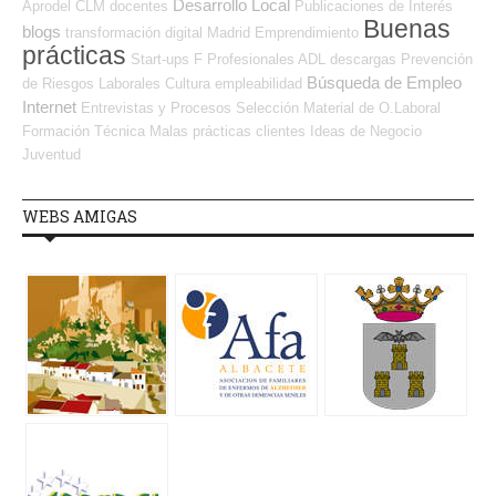
Desarrollo Local
Aprodel CLM
docentes
Publicaciones de Interés
Buenas
blogs
transformación digital
Madrid
Emprendimiento
prácticas
Start-ups
F Profesionales ADL
descargas
Prevención
Búsqueda de Empleo
de Riesgos Laborales
Cultura
empleabilidad
Internet
Entrevistas y Procesos Selección
Material de O.Laboral
Formación Técnica
Malas prácticas
clientes
Ideas de Negocio
Juventud
WEBS AMIGAS