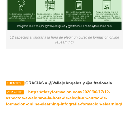
12 aspectos a valorar a la hora de elegir un curso de formación online
(eLearning)
GRACIAS a @VallejoAngeles y @alfredovela
FUENTES:
https://ticsyformacion.com/2020/06/17/12-
VER + EN:
aspectos-a-valorar-a-la-hora-de-elegir-un-curso-de-
formacion-online-elearning-infografia-formacion-elearning/