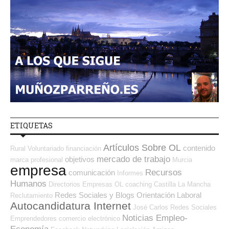
ETIQUETAS
Artículos Sobre OL
contenido
Rural
Voluntariado
financiación
mercado de trabajo
objetivos
marca profesional
Murcia
empresa
Recursos
comunicación
Informes
Humanos
Directorios Empresas OL
coaching
Castilla La Mancha
Redes Sociales y Blogs Orientación Laboral
Reclutamiento
Autocandidatura Internet
José Carlos
Redes Sociales
Noticias Empleo-
Emprendedores
comercio electrónico