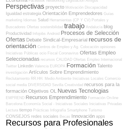
Economía
Facebook
Networking
Legislación
Amigos
Perspectivas
proyecto
Motivación
Discapacidad
Orientación Emprendedores
Igualdad
estrategia
Guías
Salud
marketing
Idiomas
Herramientas (CP Y CV)
Portales y
trabajo
blog
Buscadores Ofertas
sostenibilidad
Andalucía
Procesos de Selección
Productividad
Infojobs
Android
recursos de
Ofertas
Debate Sindical-Empresarial
orientación
Centros de Empleo y Ag. Colocación
opiniones
Ofertas Empleo
Iniciativas Públicas
ocio
Fiscal
Coronavirus
Seleccionadas
recursos
CALIDAD
Ofertas Empleo Internacional
Formación
Talento
Linkedin
Twitter
Valencia
EUROPA
Artículos Sobre Emprendimiento
investigación
Reclutamiento RR.HH.
Medio Ambiente
Iniciativas Locales
Comercio
recursos para la
social media
DIVERSIDAD
Sevilla
Creatividad
Nuevas Tecnologias
formación
Objetivos OL
Recursos Emprendimiento
EMPREND
Formación On-line
Barcelona
Economía Social - Iniciativas Sociales
Iniciativas Privadas
tiempo
Lectura
Prácticas
Infografía
Smartphone
Turismo
Innovación
CONSEJOS
redes sociales
apps
Becas
Recursos para Profesionales