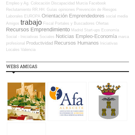
Empleo y Ag. Colocación
Discapacidad
Murcia
Facebook
Reclutamiento RR.HH.
Guías
opiniones
Prevención de Riesgos
Orientación Emprendedores
Laborales
EUROPA
social media
trabajo
Amigos
Fiscal
Portales y Buscadores Ofertas
Recursos Emprendimiento
Madrid
Start-ups
Economía
Noticias Empleo-Economía
Social - Iniciativas Sociales
marca
Recursos Humanos
Productividad
profesional
Iniciativas
Locales
Valencia
WEBS AMIGAS