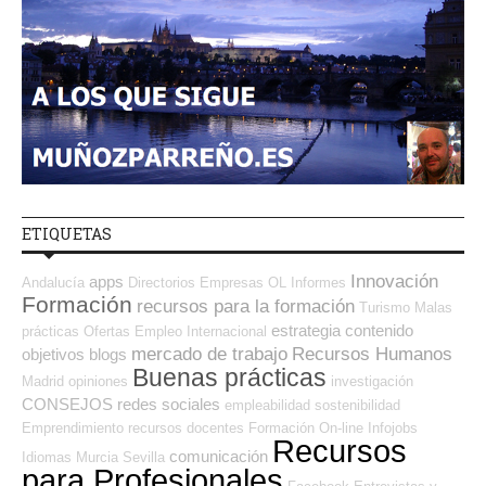
ETIQUETAS
Innovación
apps
Andalucía
Directorios Empresas OL
Informes
Formación
recursos para la formación
Turismo
Malas
estrategia
contenido
prácticas
Ofertas Empleo Internacional
mercado de trabajo
Recursos Humanos
objetivos
blogs
Buenas prácticas
Madrid
opiniones
investigación
CONSEJOS
redes sociales
empleabilidad
sostenibilidad
Emprendimiento
recursos
docentes
Formación On-line
Infojobs
Recursos
comunicación
Idiomas
Murcia
Sevilla
para Profesionales