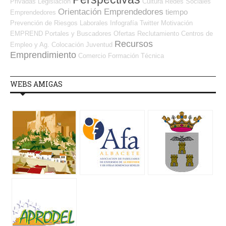
Privadas
Legislación
Cultura
Redes Sociales
Orientación Emprendedores
tiempo
Emprendedores
Prevención de Riesgos Laborales
Infografía
Twitter
Motivación
EMPREND
Portales y Buscadores Ofertas
Reclutamiento
Centros de
Recursos
Empleo y Ag. Colocación
Juventud
Emprendimiento
Comercio
Formación Técnica
WEBS AMIGAS