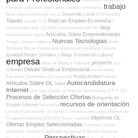
Facebook
Entrevistas y
trabajo
Procesos Selección
José Carlos
comercio electrónico
Desarrollo Local
Rural
marca profesional
Fiscal
DIVERSIDAD
Talento
Noticias Empleo-Economía
Aprodel CLM
F
blog
Profesionales ADL
CALIDAD
Reclutamiento RR.HH.
Artículos Sobre Emprendimiento
transformación digital
Nuevas Tecnologias
Amigos
clientes
Valencia
Medio
Ambiente
Becas
Voluntariado
financiación
Iniciativas Locales
Igualdad
Redes Sociales y Blogs Orientación Laboral
empresa
proyecto
Ideas de Negocio
Prácticas
ocio
Debate Sindical-Empresarial
Linkedin
social media
Productividad
Barcelona
Smartphone
Discapacidad
Android
Autocandidatura
Artículos Sobre OL
Salud
Internet
Start-ups
Castilla La Mancha
Herramientas (CP Y CV)
Procesos de Selección Ofertas
Búsqueda de
recursos de orientación
Empleo Internet
Networking
Lectura
Publicaciones de Interés
Coronavirus
descargas
Material de
Objetivos OL
O.Laboral
marketing
EUROPA
Guías
coaching
Ofertas Empleo Seleccionadas
Economía Social -
Iniciativas Sociales
Creatividad
Iniciativas Públicas
Iniciativas
Perspectivas