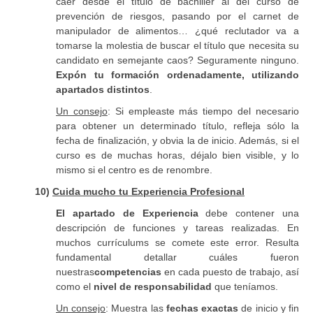
caer desde el título de bachiller al del curso de
prevención de riesgos, pasando por el carnet de
manipulador de alimentos… ¿qué reclutador va a
tomarse la molestia de buscar el título que necesita su
candidato en semejante caos? Seguramente ninguno.
Expón tu formación ordenadamente, utilizando
apartados distintos
.
Un consejo
: Si empleaste más tiempo del necesario
para obtener un determinado título, refleja sólo la
fecha de finalización, y obvia la de inicio. Además, si el
curso es de muchas horas, déjalo bien visible, y lo
mismo si el centro es de renombre.
10)
Cuida mucho tu Experiencia Profesional
El apartado de Experiencia
debe contener una
descripción de funciones y tareas realizadas. En
muchos currículums se comete este error. Resulta
fundamental detallar cuáles fueron
nuestras
competencias
en cada puesto de trabajo, así
como el
nivel de responsabilidad
que teníamos.
Un consejo
: Muestra las
fechas exactas
de inicio y fin