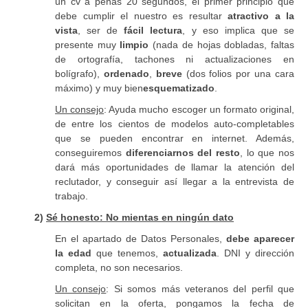
un cv a penas 20 segundos, el primer principio que
debe cumplir el nuestro es resultar
atractivo a la
vista
, ser de
fácil lectura
, y eso implica que se
presente muy
limpio
(nada de hojas dobladas, faltas
de ortografía, tachones ni actualizaciones en
bolígrafo),
ordenado
,
breve
(dos folios por una cara
máximo) y muy bien
esquematizado
.
Un consejo
: Ayuda mucho escoger un formato original,
de entre los cientos de modelos auto-completables
que se pueden encontrar en internet. Además,
conseguiremos
diferenciarnos del resto
, lo que nos
dará más oportunidades de llamar la atención del
reclutador, y conseguir así llegar a la entrevista de
trabajo.
2)
Sé honesto: No mientas en ningún dato
En el apartado de Datos Personales,
debe aparecer
la edad
que tenemos,
actualizada
. DNI y dirección
completa, no son necesarios.
Un consejo
: Si somos más veteranos del perfil que
solicitan en la oferta, pongamos la fecha de