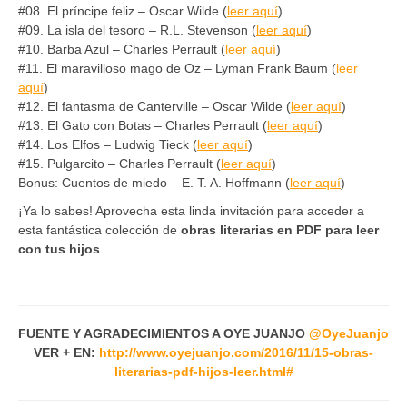
#08. El príncipe feliz – Oscar Wilde (
leer aquí
)
#09. La isla del tesoro – R.L. Stevenson (
leer aquí
)
#10. Barba Azul – Charles Perrault (
leer aquí
)
#11. El maravilloso mago de Oz – Lyman Frank Baum (
leer
aquí
)
#12. El fantasma de Canterville – Oscar Wilde (
leer aquí
)
#13. El Gato con Botas – Charles Perrault (
leer aquí
)
#14. Los Elfos – Ludwig Tieck (
leer aquí
)
#15. Pulgarcito – Charles Perrault (
leer aquí
)
Bonus: Cuentos de miedo – E. T. A. Hoffmann (
leer aquí
)
¡Ya lo sabes! Aprovecha esta linda invitación para acceder a
esta fantástica colección de
obras literarias en PDF para leer
con tus hijos
.
FUENTE Y AGRADECIMIENTOS A OYE JUANJO
@
OyeJuanjo
VER + EN:
http://www.oyejuanjo.com/2016/11/15-obras-
literarias-pdf-hijos-leer.html#