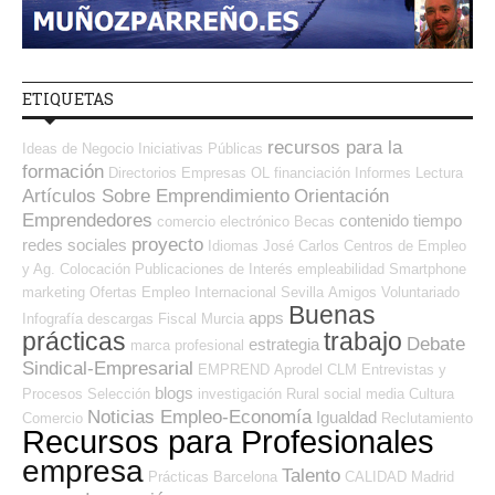
ETIQUETAS
recursos para la
Ideas de Negocio
Iniciativas Públicas
formación
Directorios Empresas OL
financiación
Informes
Lectura
Artículos Sobre Emprendimiento
Orientación
Emprendedores
contenido
tiempo
comercio electrónico
Becas
proyecto
redes sociales
Idiomas
José Carlos
Centros de Empleo
y Ag. Colocación
Publicaciones de Interés
empleabilidad
Smartphone
marketing
Ofertas Empleo Internacional
Sevilla
Amigos
Voluntariado
Buenas
apps
Infografía
descargas
Fiscal
Murcia
prácticas
trabajo
Debate
estrategia
marca profesional
Sindical-Empresarial
EMPREND
Aprodel CLM
Entrevistas y
blogs
Procesos Selección
investigación
Rural
social media
Cultura
Noticias Empleo-Economía
Igualdad
Comercio
Reclutamiento
Recursos para Profesionales
empresa
Talento
Prácticas
Barcelona
CALIDAD
Madrid