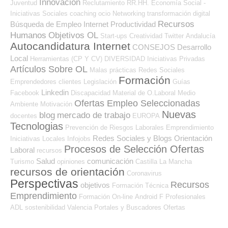
Innovación
Juventud
Reclutamiento RR.HH.
Economía Social -
Iniciativas Sociales
coaching
ocio
Networking
transformación digital
Recursos
Búsqueda de Empleo Internet
Productividad
Humanos
Objetivos OL
Start-ups
Creatividad
Twitter
Andalucía
Autocandidatura Internet
CONSEJOS
Desarrollo
Local
Herramientas (CP Y CV)
DIVERSIDAD
Iniciativas Privadas
Artículos Sobre OL
Malas prácticas
Redes Sociales
Formación
Emprendedores
clientes
Legislación
Guías
Linkedin
Facebook
Discapacidad
Material de O.Laboral
Medio
Ofertas Empleo Seleccionadas
Ambiente
Motivación
Nuevas
blog
mercado de trabajo
docentes
EUROPA
Tecnologias
Prevención de Riesgos Laborales
Emprendimiento
Redes Sociales y Blogs Orientación
Iniciativas Locales
Infojobs
Procesos de Selección Ofertas
Laboral
recursos
Salud
comunicación
Turismo
opiniones
Castilla La Mancha
recursos de orientación
Coronavirus
Perspectivas
Recursos
objetivos
Formación Técnica
Emprendimiento
Formación On-line
Android
F Profesionales
ADL
sostenibilidad
Valencia
Portales y Buscadores Ofertas