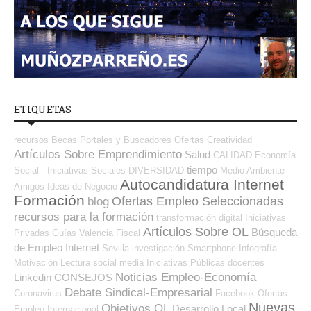
ETIQUETAS
recursos
Becas
Portales y Buscadores Ofertas
Creatividad
Artículos Sobre Emprendimiento
Salud
CALIDAD
Economía
tiempo
Social - Iniciativas Sociales
DIVERSIDAD
Medio Ambiente
Autocandidatura Internet
Amigos
Ideas de Negocio
Formación
Ofertas Empleo Seleccionadas
blog
recursos para la formación
transformación digital
Iniciativas
Artículos Sobre OL
Búsqueda
Privadas
Guías
Valencia
Fiscal
de Empleo Internet
Sevilla
investigación
Smartphone
Infografía
Motivación
Lectura
social media
Iniciativas Públicas
docentes
Noticias Empleo-Economía
Linkedin
CONSEJOS
Debate Sindical-Empresarial
Coronavirus
Facebook
Ofertas
Nuevas
Objetivos OL
Desarrollo Local
Empleo Internacional