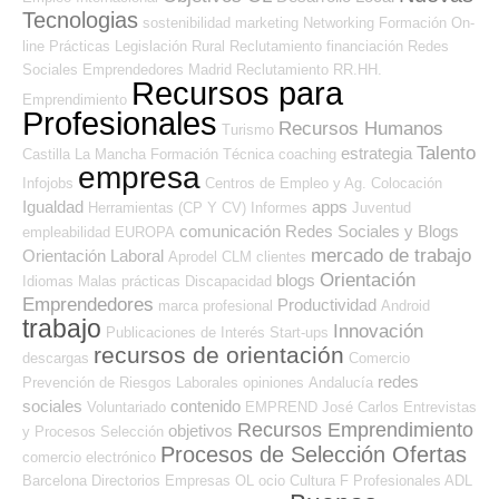
Tecnologias
sostenibilidad
marketing
Networking
Formación On-
line
Prácticas
Legislación
Rural
Reclutamiento
financiación
Redes
Sociales Emprendedores
Madrid
Reclutamiento RR.HH.
Recursos para
Emprendimiento
Profesionales
Recursos Humanos
Turismo
Talento
estrategia
Castilla La Mancha
Formación Técnica
coaching
empresa
Infojobs
Centros de Empleo y Ag. Colocación
Igualdad
apps
Herramientas (CP Y CV)
Informes
Juventud
comunicación
Redes Sociales y Blogs
empleabilidad
EUROPA
mercado de trabajo
Orientación Laboral
Aprodel CLM
clientes
Orientación
blogs
Idiomas
Malas prácticas
Discapacidad
Emprendedores
Productividad
marca profesional
Android
trabajo
Innovación
Publicaciones de Interés
Start-ups
recursos de orientación
descargas
Comercio
redes
Prevención de Riesgos Laborales
opiniones
Andalucía
sociales
contenido
Voluntariado
EMPREND
José Carlos
Entrevistas
Recursos Emprendimiento
objetivos
y Procesos Selección
Procesos de Selección Ofertas
comercio electrónico
Barcelona
Directorios Empresas OL
ocio
Cultura
F Profesionales ADL