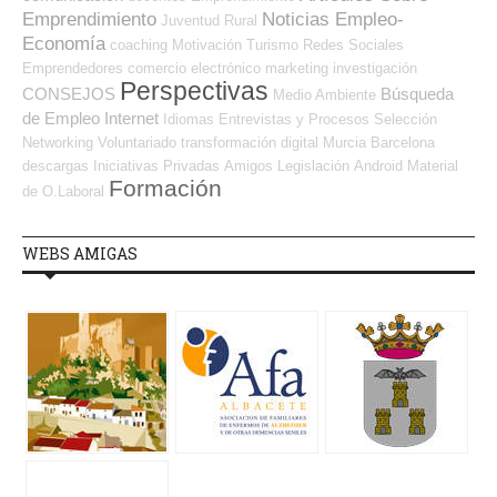
Emprendimiento
Noticias Empleo-
Juventud
Rural
Economía
coaching
Motivación
Turismo
Redes Sociales
Emprendedores
comercio electrónico
marketing
investigación
Perspectivas
CONSEJOS
Búsqueda
Medio Ambiente
de Empleo Internet
Idiomas
Entrevistas y Procesos Selección
Networking
Voluntariado
transformación digital
Murcia
Barcelona
descargas
Iniciativas Privadas
Amigos
Legislación
Android
Material
Formación
de O.Laboral
WEBS AMIGAS