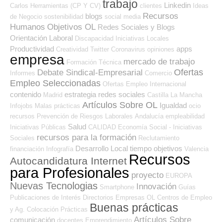
trabajo
Linkedin
Carlos
Herramientas (CP Y CV)
clientes
Ideas
Recursos
blogs
de Negocio
sostenibilidad
social media
Humanos
Objetivos OL
Redes Sociales y Blogs
Orientación Laboral
Discapacidad
Iniciativas Locales
Productividad
apps
Creatividad
Twitter
Coronavirus
opiniones
empresa
mercado de trabajo
Formación Técnica
Ofertas
Debate Sindical-Empresarial
Informes
Comercio
Empleo Seleccionadas
Ofertas Empleo Internacional
contenido
estrategia
redes sociales
Madrid
Castilla La Mancha
Artículos Sobre OL
Igualdad
Infojobs
Malas prácticas
ocio
recursos
Prevención de Riesgos Laborales
Andalucía
empleabilidad
Salud
Iniciativas Públicas
CALIDAD
Economía Social - Iniciativas
recursos para la formación
Sociales
Reclutamiento
Desarrollo Local
tiempo
objetivos
financiación
Infografía
Valencia
Recursos
Autocandidatura Internet
para Profesionales
proyecto
EUROPA
Nuevas Tecnologias
Innovación
Smartphone
Guías
Publicaciones de Interés
Directorios Empresas OL
Centros de Empleo
Buenas prácticas
y Ag. Colocación
Prácticas
Artículos Sobre
comunicación
docentes
Emprendimiento