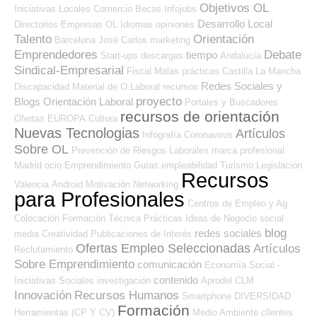
Objetivos OL
Iniciativas Locales
Comercio
Becas
Infojobs
Desarrollo Local
Directorios Empresas OL
Idiomas
opiniones
Talento
Orientación
Barcelona
José Carlos
marketing
Emprendedores
Debate
tiempo
Start-ups
descargas
Andalucía
Sindical-Empresarial
Fiscal
Malas prácticas
Castilla La Mancha
Redes Sociales y
Discapacidad
Material de O.Laboral
recursos
proyecto
Blogs Orientación Laboral
Portales y Buscadores
recursos de orientación
Ofertas
EUROPA
Cultura
Nuevas Tecnologias
Artículos
Infografía
Coronavirus
Sobre OL
Prevención de Riesgos Laborales
marca profesional
Madrid
ocio
Emprendimiento
Guías
empleabilidad
Turismo
Legislación
Recursos
Valencia
Android
Motivación
Networking
para Profesionales
Centros de Empleo y Ag.
Colocación
Formación Técnica
Prácticas
Ideas de Negocio
social
blog
redes sociales
media
Creatividad
Publicaciones de Interés
Ofertas Empleo Seleccionadas
Artículos
Reclutamiento
Sobre Emprendimiento
comunicación
Economía Social -
contenido
Iniciativas Sociales
investigación
Aprodel CLM
Innovación
Recursos Humanos
Smartphone
DIVERSIDAD
Formación
Herramientas (CP Y CV)
Medio Ambiente
clientes