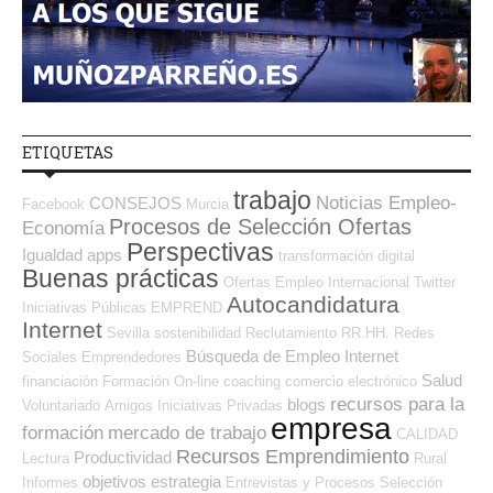
ETIQUETAS
trabajo
Noticias Empleo-
CONSEJOS
Facebook
Murcia
Procesos de Selección Ofertas
Economía
Perspectivas
Igualdad
apps
transformación digital
Buenas prácticas
Ofertas Empleo Internacional
Twitter
Autocandidatura
Iniciativas Públicas
EMPREND
Internet
Sevilla
sostenibilidad
Reclutamiento RR.HH.
Redes
Búsqueda de Empleo Internet
Sociales Emprendedores
Salud
financiación
Formación On-line
coaching
comercio electrónico
recursos para la
blogs
Voluntariado
Amigos
Iniciativas Privadas
empresa
formación
mercado de trabajo
CALIDAD
Recursos Emprendimiento
Productividad
Lectura
Rural
objetivos
estrategia
Informes
Entrevistas y Procesos Selección