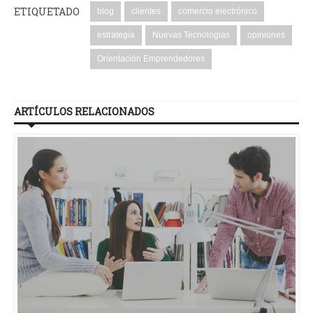
ETIQUETADO
blog
clientes
comercio electrónico
estrategia
Nuevas Tecnologias
opiniones
Orientación Emprendedores
ARTÍCULOS RELACIONADOS