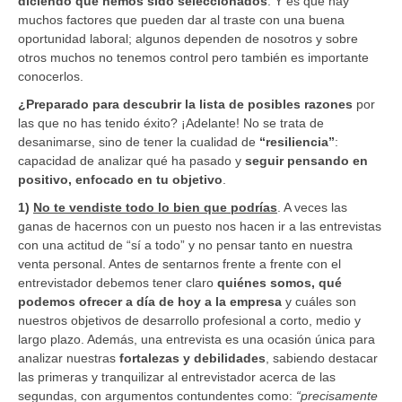
diciendo que hemos sido seleccionados
. Y es que hay
muchos factores que pueden dar al traste con una buena
oportunidad laboral; algunos dependen de nosotros y sobre
otros muchos no tenemos control pero también es importante
conocerlos.
¿Preparado para descubrir la lista de posibles razones
por
las que no has tenido éxito? ¡Adelante! No se trata de
desanimarse, sino de tener la cualidad de
“resiliencia”
:
capacidad de analizar qué ha pasado y
seguir pensando en
positivo, enfocado en tu objetivo
.
1)
No te vendiste todo lo bien que podrías
. A veces las
ganas de hacernos con un puesto nos hacen ir a las entrevistas
con una actitud de “sí a todo” y no pensar tanto en nuestra
venta personal. Antes de sentarnos frente a frente con el
entrevistador debemos tener claro
quiénes somos, qué
podemos ofrecer a día de hoy a la empresa
y cuáles son
nuestros objetivos de desarrollo profesional a corto, medio y
largo plazo. Además, una entrevista es una ocasión única para
analizar nuestras
fortalezas y debilidades
, sabiendo destacar
las primeras y tranquilizar al entrevistador acerca de las
segundas, con argumentos contundentes como:
“precisamente