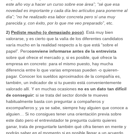
este año voy a hacer un curso sobre ese área”; “sé que esa
novedad es importante y cada día leo artículos para ponerme al
día”; “no he realizado esa labor concreta pero sí una muy
parecida y, con éxito, por lo que me veo preparado”
, etc.
2)
Pediste mucho (o demasiado poco)
. Está muy bien
valorarse, y es cierto que la valía de los diferentes candidatos
varía mucho en la realidad respecto a lo que está “sobre el
papel”. Pero
conviene informarse antes de la entrevista
sobre qué ofrece el mercado y, si es posible, qué ofrece la
empresa en concreto: para el mismo puesto, hay mucha
diferencia entre lo que varias empresas pueden -o quieren-
pagar. Conocer los sueldos aproximados de la compañía es,
también, un indicador de si tu puesto está convenientemente
valorado allí. Y en muchas ocasiones
no es un dato tan difícil
de conseguir:
si se trata del sector donde te mueves
habitualmente basta con preguntar a compañeros y
excompañeros y, ya se sabe, siempre hay alguien que conoce a
alguien… Si no consigues tener una orientación previa sobre
este dato pero el entrevistador te pregunta cuánto quieres
ganar, trata de preguntarle también qué cifra tienen en mente y
podrás saber en el momento si es posible llegar a un acuerdo.