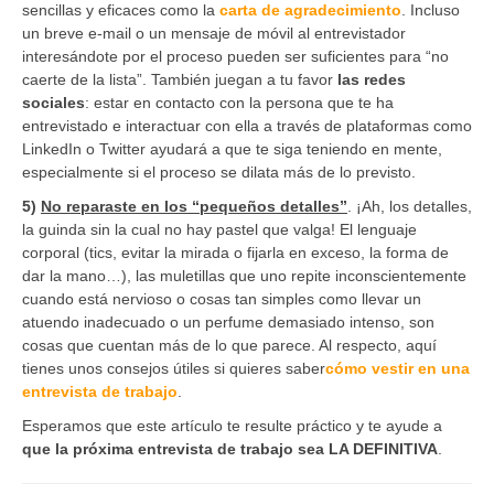
sencillas y eficaces como la
carta de agradecimiento
. Incluso
un breve e-mail o un mensaje de móvil al entrevistador
interesándote por el proceso pueden ser suficientes para “no
caerte de la lista”. También juegan a tu favor
las redes
sociales
: estar en contacto con la persona que te ha
entrevistado e interactuar con ella a través de plataformas como
LinkedIn o Twitter ayudará a que te siga teniendo en mente,
especialmente si el proceso se dilata más de lo previsto.
5)
No reparaste en los “pequeños detalles”
. ¡Ah, los detalles,
la guinda sin la cual no hay pastel que valga! El lenguaje
corporal (tics, evitar la mirada o fijarla en exceso, la forma de
dar la mano…), las muletillas que uno repite inconscientemente
cuando está nervioso o cosas tan simples como llevar un
atuendo inadecuado o un perfume demasiado intenso, son
cosas que cuentan más de lo que parece. Al respecto, aquí
tienes unos consejos útiles si quieres saber
cómo vestir en una
entrevista de trabajo
.
Esperamos que este artículo te resulte práctico y te ayude a
que la próxima entrevista de trabajo sea LA DEFINITIVA
.