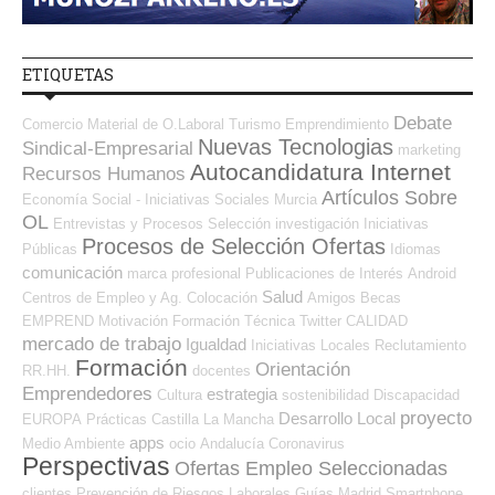
ETIQUETAS
Debate
Comercio
Material de O.Laboral
Turismo
Emprendimiento
Nuevas Tecnologias
Sindical-Empresarial
marketing
Autocandidatura Internet
Recursos Humanos
Artículos Sobre
Economía Social - Iniciativas Sociales
Murcia
OL
Entrevistas y Procesos Selección
investigación
Iniciativas
Procesos de Selección Ofertas
Públicas
Idiomas
comunicación
marca profesional
Publicaciones de Interés
Android
Salud
Centros de Empleo y Ag. Colocación
Amigos
Becas
EMPREND
Motivación
Formación Técnica
Twitter
CALIDAD
mercado de trabajo
Igualdad
Iniciativas Locales
Reclutamiento
Formación
Orientación
RR.HH.
docentes
Emprendedores
estrategia
Cultura
sostenibilidad
Discapacidad
proyecto
Desarrollo Local
EUROPA
Prácticas
Castilla La Mancha
apps
Medio Ambiente
ocio
Andalucía
Coronavirus
Perspectivas
Ofertas Empleo Seleccionadas
clientes
Prevención de Riesgos Laborales
Guías
Madrid
Smartphone