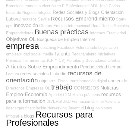
Barcelona
comercio electrónico
F Profesionales ADL
José Carlos
Redes Sociales y Blogs Orientación
Ideas de Negocio
Infojobs
Recursos Emprendimiento
Laboral
recursos
Sevilla
Start-
Innovación
ups
Ofertas Empleo Internacional
Rural
Redes Sociales
Buenas prácticas
Emprendedores
Informes
Creatividad
Objetivos OL
Búsqueda de Empleo Internet
empresa
coaching
Facebook
Voluntariado
Legislación
Talento
empleabilidad
social media
Reclutamiento
Iniciativas
Privadas
Herramientas (CP Y CV)
Portales y Buscadores Ofertas
Artículos Sobre Emprendimiento
Productividad
tiempo
recursos de
redes sociales
Linkedin
Lectura
orientación
objetivos
contenido
Fiscal
transformación digital
trabajo
Noticias
CONSEJOS
Directorios Empresas OL
Empleo-Economía
recursos
Aprodel CLM
Malas prácticas
para la formación
DIVERSIDAD
Formación On-line
Valencia
blog
descargas
financiación
Networking
Juventud
opiniones
Recursos para
blogs
Infografía
Profesionales