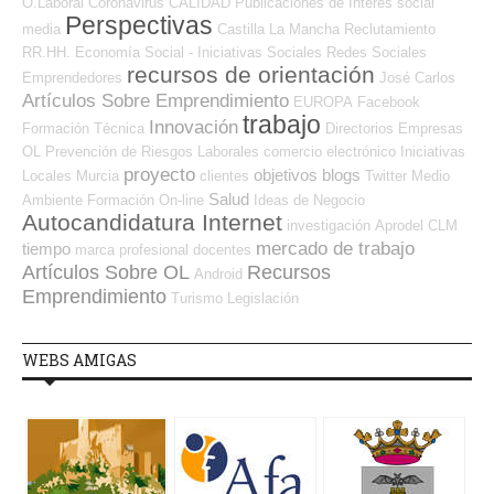
O.Laboral
Coronavirus
CALIDAD
Publicaciones de Interés
social
Perspectivas
media
Castilla La Mancha
Reclutamiento
RR.HH.
Economía Social - Iniciativas Sociales
Redes Sociales
recursos de orientación
Emprendedores
José Carlos
Artículos Sobre Emprendimiento
EUROPA
Facebook
trabajo
Innovación
Formación Técnica
Directorios Empresas
OL
Prevención de Riesgos Laborales
comercio electrónico
Iniciativas
proyecto
objetivos
blogs
Locales
Murcia
clientes
Twitter
Medio
Salud
Ambiente
Formación On-line
Ideas de Negocio
Autocandidatura Internet
investigación
Aprodel CLM
mercado de trabajo
tiempo
marca profesional
docentes
Artículos Sobre OL
Recursos
Android
Emprendimiento
Turismo
Legislación
WEBS AMIGAS