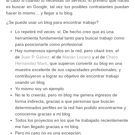
al cabo si cuando tú necesitas un servicio, lo primero que haces
es buscar en Google, tal vez tus posibles contratantes puedan
hacer lo mismo… y llegar a tu blog.
¿Se puede usar un blog para encontrar trabajo?
Lo repetiré mil veces: sí. De hecho creo que es una
herramienta fundamental tanto para buscar trabajo como
para posicionarte como profesional.
Hay numerosos ejemplos en la red, pero citaré tres: el
de
Juan P. Gálvez,
el de
Marián Lozano
y el de
Charo
Hernández Martí
, que supieron convertir su blog en una
muestra excelente de sus capacidades profesionales, y
contribuyeron a lograr su objetivo de encontrar trabajo
usando un blog.
Yo mismo soy un ejemplo
No te lo creerás, pero mi blog me genera ingresos de
forma indirecta, gracias a que personas que buscan
determinados perfiles en la red han podido encontrarme y
conocerme gracias a mi blog.
Todos los proyectos en los que he trabajado recientemente
me han llegado gracias a mi blog.
Pero mi caso no es una excepción.