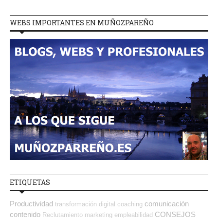
WEBS IMPORTANTES EN MUÑOZPAREÑO
ETIQUETAS
Productividad
comunicación
transformación digital
coaching
contenido
CONSEJOS
Reclutamiento
marketing
empleabilidad