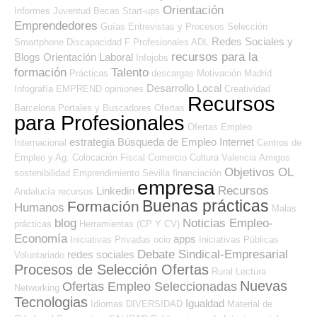
Orientación
Informes
Juventud
Becas
Start-ups
Emprendedores
Guías
Entrevistas y Procesos Selección
Redes Sociales y
Smartphone
Discapacidad
F Profesionales ADL
recursos para la
Blogs Orientación Laboral
Infojobs
formación
Talento
Prácticas
descargas
Motivación
Madrid
Desarrollo Local
Infografía
EMPREND
opiniones
Creatividad
Recursos
Barcelona
Portales y Buscadores Ofertas
para Profesionales
Ofertas Empleo
estrategia
Búsqueda de Empleo Internet
Internacional
Centros de
Empleo y Ag. Colocación
Fiscal
Comercio
Cultura
Valencia
Amigos
Objetivos OL
sostenibilidad
Emprendimiento
Sevilla
financiación
empresa
Recursos
Linkedin
Andalucía
recursos
Buenas prácticas
Formación
Humanos
Malas
blog
Noticias Empleo-
prácticas
Herramientas (CP Y CV)
Economía
apps
Iniciativas Privadas
ocio
Iniciativas Públicas
Debate Sindical-Empresarial
redes sociales
Voluntariado
Procesos de Selección Ofertas
Rural
Lectura
Nuevas
Ofertas Empleo Seleccionadas
Networking
Tecnologias
Igualdad
Idiomas
DIVERSIDAD
Material de