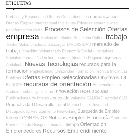
ETIQUETAS
comunicación
Portales y Buscadores Ofertas
Guías
docentes
Ofertas Empleo Internacional
Iniciativas Privadas
sostenibilidad
Procesos de Selección Ofertas
transformación digital
empresa
trabajo
Motivación
Madrid
Barcelona
Cultura
mercado de
Twitter
Malas prácticas
descargas
DIVERSIDAD
trabajo
coaching
Voluntariado
Economía Social - Iniciativas
objetivos
Sociales
Formación On-line
recursos
Ideas de Negocio
Nuevas Tecnologias
recursos para la
Andalucía
formación
empleabilidad
Creatividad
Formación Técnica
Iniciativas
Ofertas Empleo Seleccionadas
Objetivos OL
Públicas
recursos de orientación
EUROPA
Emprendimiento
Innovación
redes sociales
Android
marketing
Turismo
contenido
Publicaciones de Interés
Valencia
CALIDAD
Aprodel CLM
Productividad
Desarrollo Local
Murcia
Fiscal
Juventud
Búsqueda de Empleo
Discapacidad
Reclutamiento
Networking
Noticias Empleo-Economía
Internet
CONSEJOS
Start-ups
Orientación
tiempo
Prevención de Riesgos Laborales
Recursos Emprendimiento
Emprendedores