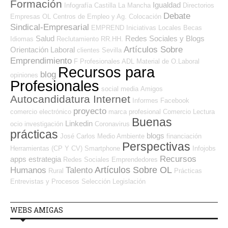
Formación
Igualdad
Infografía
Castilla La Mancha
Directorios
Debate
Empresas OL
Centros de Empleo y Ag. Colocación
Sindical-Empresarial
EMPREND
Iniciativas Locales
Becas
Salud
Redes Sociales y Blogs
Idiomas
Reclutamiento RR.HH.
Artículos Sobre
Orientación Laboral
clientes
Sevilla
Emprendimiento
F Profesionales ADL
Material de O.Laboral
Recursos para
blog
opiniones
Profesionales
social media
Amigos
Autocandidatura Internet
Informes
Facebook
proyecto
comercio electrónico
marca profesional
Comercio
Lectura
Buenas
Linkedin
ocio
investigación
Coronavirus
prácticas
blogs
José Carlos
Medio Ambiente
financiación
Perspectivas
Herramientas (CP Y CV)
Smartphone
Infojobs
Recursos
apps
estrategia
Redes Sociales Emprendedores
Artículos Sobre OL
Humanos
Talento
Rural
Prácticas
Entrevistas y Procesos Selección
Legislación
WEBS AMIGAS