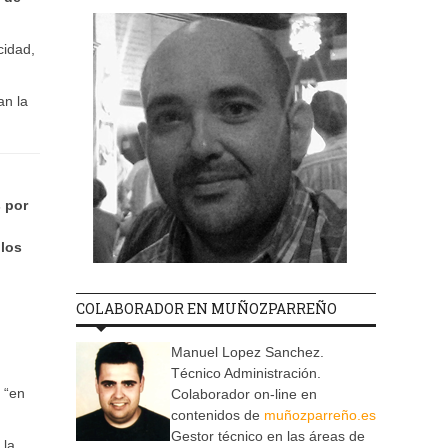
cidad,
an la
 por
 los
COLABORADOR EN MUÑOZPARREÑO
Manuel Lopez Sanchez.
Técnico Administración.
r “en
Colaborador on-line en
contenidos de
muñozparreño.es
Gestor técnico en las áreas de
 la