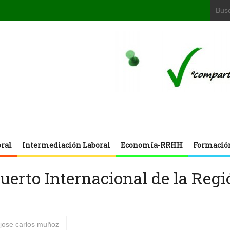
oral
Intermediación Laboral
Economía-RRHH
Formació
uerto Internacional de la Regi
jose carlos muñoz