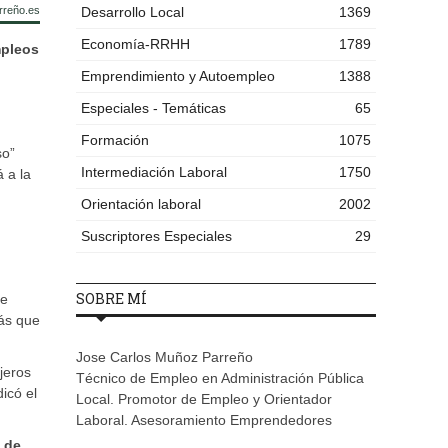
rreño.es
Desarrollo Local
1369
Economía-RRHH
1789
mpleos
Emprendimiento y Autoempleo
1388
Especiales - Temáticas
65
Formación
1075
so”
Intermediación Laboral
1750
 a la
Orientación laboral
2002
Suscriptores Especiales
29
SOBRE MÍ
de
más que
Jose Carlos Muñoz Parreño
jeros
Técnico de Empleo en Administración Pública
icó el
Local. Promotor de Empleo y Orientador
Laboral. Asesoramiento Emprendedores
 de