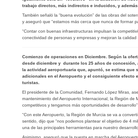
trabajo directos, más indirectos e inducidos, y ademá
También señaló la “buena evolución” de las obras del soterr
y aseguró que “estamos más cerca que nunca de formar parte
“Contar con buenas infraestructuras impulsan la competitivid
conectividad de personas y empresas y mejoran la calidad d
Comienzo de operaciones en Diciembre. Según la ofer
desde diciembre y durante los 25 años de concesión, 
la actividad aeroportuaria que, apuntó, se estima que
adicionales en el Aeropuerto y el consiguiente efecto 
turistas.
El presidente de la Comunidad, Fernando López Miras, aseg
mantenimiento del Aeropuerto Internacional, la Región de
competitivos y tengamos más oportunidades de desarrollo”
“Con este Aeropuerto, la Región de Murcia se va a convert
sentido, dijo que “nos podemos plantear el objetivo de 4 mil
una de las principales herramientas para nuestro desarrollo
Asimismo, aseguró que la puesta en marcha del Aeropuerto n