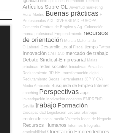
Igualdad
ocio
opiniones
Formación Técnica
Artículos Sobre OL
Juventud
marketing
Buenas prácticas
Rural
Madrid
F
Profesionales ADL
DIVERSIDAD
EUROPA
Comercio
Centros de Empleo y Ag. Colocación
recursos
marca profesional
Emprendimiento
de orientación
Murcia
Material de
Desarrollo Local
tiempo
O.Laboral
Fiscal
Twitter
Innovación
mercado de trabajo
CALIDAD
Debate Sindical-Empresarial
Malas
redes sociales
prácticas
Iniciativas Privadas
Reclutamiento RR.HH.
transformación digital
Reclutamiento
Becas
Herramientas (CP Y CV)
Búsqueda de Empleo Internet
Medio Ambiente
Perspectivas
apps
coaching
investigación
Motivación
docentes
EMPREND
trabajo
Formación
Sevilla
Discapacidad
Legislación
Lectura
Start-ups
contenido
social media
Valencia
Ideas de Negocio
Recursos Humanos
Informes
Infografía
Orientación Emprendedores
empleabilidad