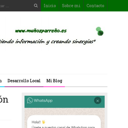
Inicio
Sobre mi
Contacto
n
Desarrollo Local
Mi Blog
ón