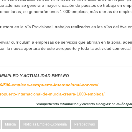
 que además se generará mayor creación de puestos de trabajo en emp
plementarias, se generarán unos 1.000 empleos, más ofertas de emple
ructora en la Vía Provisional, trabajos realizados en las Vías del Ave en
enviar curriculum a empresas de servicios que abrirán en la zona, ad
on la nueva apertura de este aeropuerto y toda la actividad comercial 
.
AEMPLEO Y ACTUALIDAD EMPLEO
6/500-empleos-aeropuerto-internacional-corvera/
eropuerto-internacional-de-murcia-creara-1000-empleos/
'compartiendo información y creando sinergias' en muñozpa
Murcia
Noticias Empleo-Economía
Perspectivas