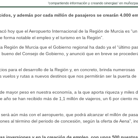
'compartiendo información y creando sinergias' en muñozpa
ucidos, y además por cada millón de pasajeros se crearán 4.000 e
acó hoy que el Aeropuerto Internacional de la Región de Murcia es “un
forma notable el empleo y el turismo en la Región”.
la Región de Murcia que el Gobierno regional ha dado ya el “último pa
sto bueno del Consejo de Gobierno, y anunció que en breve se procederá
cios para el desarrollo de la Región y, en concreto, brinda numerosas
s vuelos y rutas a nuevos destinos que nos permitirán ser la puerta de
s de mayor peso en nuestra economía, a la que aporta riqueza y miles 
e año se han recibido más de 1,1 millón de viajeros, un 6 por ciento 
lo será aún más con el aeropuerto, que podrá alcanzar el millón de pasa
ones al término del periodo de concesión, según la oferta de Aena”, ind
vas inversiones y en la creación de empleo, con unos 500 puestos