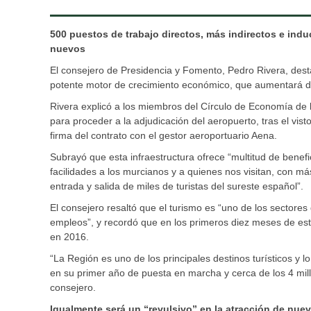
500 puestos de trabajo directos, más indirectos e ind
nuevos
El consejero de Presidencia y Fomento, Pedro Rivera, dest
potente motor de crecimiento económico, que aumentará de 
Rivera explicó a los miembros del Círculo de Economía de 
para proceder a la adjudicación del aeropuerto, tras el vi
firma del contrato con el gestor aeroportuario Aena.
Subrayó que esta infraestructura ofrece “multitud de benefi
facilidades a los murcianos y a quienes nos visitan, con má
entrada y salida de miles de turistas del sureste español”.
El consejero resaltó que el turismo es “uno de los sectore
empleos”, y recordó que en los primeros diez meses de est
en 2016.
“La Región es uno de los principales destinos turísticos y 
en su primer año de puesta en marcha y cerca de los 4 mill
consejero.
Igualmente será un “revulsivo” en la atracción de nue