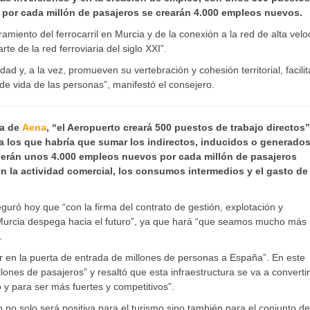
s por cada millón de pasajeros se crearán 4.000 empleos nuevos.
amiento del ferrocarril en Murcia y de la conexión a la red de alta velo
 de la red ferroviaria del siglo XXI”.
ad y, a la vez, promueven su vertebración y cohesión territorial, facilit
e vida de las personas”, manifestó el consejero.
ta de
Aena
, “el Aeropuerto creará 500 puestos de trabajo directos”
a los que habría que sumar los indirectos, inducidos o generados
 serán unos 4.000 empleos nuevos por cada millón de pasajeros
en la actividad comercial, los consumos intermedios y el gasto de
uró hoy que “con la firma del contrato de gestión, explotación y
 Murcia despega hacia el futuro”, ya que hará “que seamos mucho más
.
ir en la puerta de entrada de millones de personas a España”. En este
lones de pasajeros” y resaltó que esta infraestructura se va a converti
 y para ser más fuertes y competitivos”.
o solo será positiva para el turismo sino también para el conjunto de