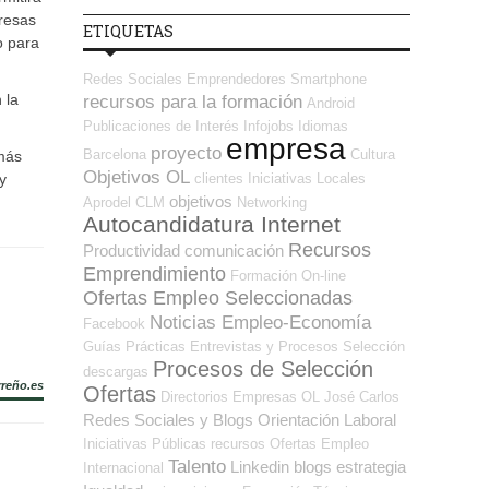
resas
ETIQUETAS
o para
Redes Sociales Emprendedores
Smartphone
 la
recursos para la formación
Android
Publicaciones de Interés
Infojobs
Idiomas
empresa
proyecto
Barcelona
Cultura
emás
Objetivos OL
clientes
Iniciativas Locales
y
objetivos
Aprodel CLM
Networking
Autocandidatura Internet
Recursos
Productividad
comunicación
Emprendimiento
Formación On-line
Ofertas Empleo Seleccionadas
Noticias Empleo-Economía
Facebook
Guías
Prácticas
Entrevistas y Procesos Selección
Procesos de Selección
descargas
rreño.es
Ofertas
Directorios Empresas OL
José Carlos
Redes Sociales y Blogs Orientación Laboral
Iniciativas Públicas
recursos
Ofertas Empleo
Talento
Linkedin
blogs
estrategia
Internacional