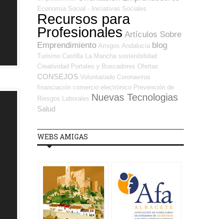
Economía Social - Iniciativas Sociales
Recursos para
Profesionales
Artículos Sobre
Emprendimiento
blog
Amigos
Andalucía
Turismo
Castilla La Mancha
sostenibilidad
Creatividad
Portales y Buscadores Ofertas
CONSEJOS
Voluntariado
Coronavirus
financiación
comercio electrónico
Prevención de
Nuevas Tecnologias
Riesgos Laborales
Salud
WEBS AMIGAS