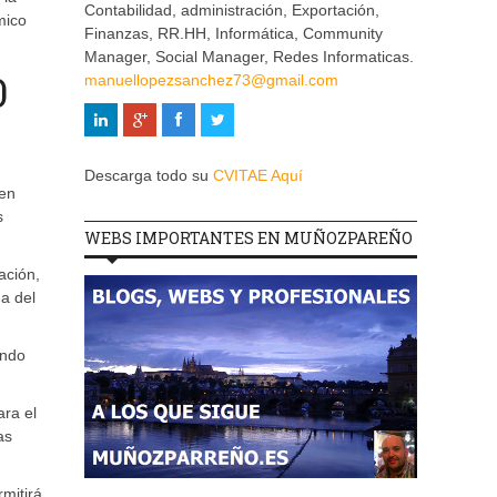
Contabilidad, administración, Exportación,
mico
Finanzas, RR.HH, Informática, Community
Manager, Social Manager, Redes Informaticas.
0
manuellopezsanchez73@gmail.com
Descarga todo su
CVITAE Aquí
 en
s
WEBS IMPORTANTES EN MUÑOZPAREÑO
ación,
a del
endo
ara el
as
mitirá