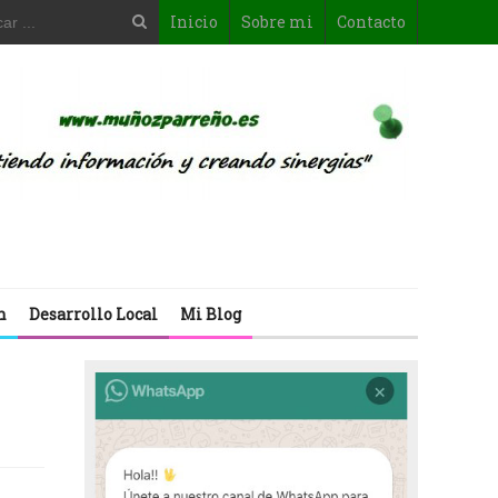
Inicio
Sobre mi
Contacto
n
Desarrollo Local
Mi Blog