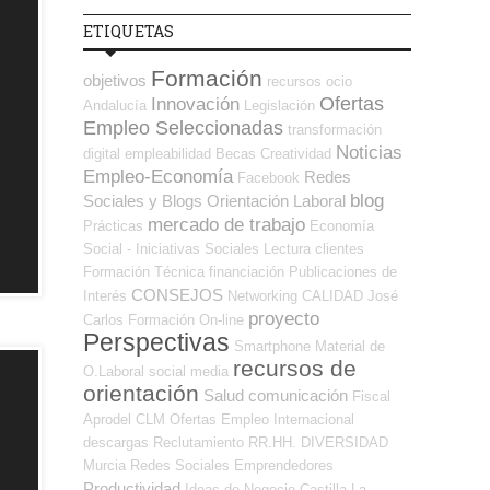
ETIQUETAS
Formación
objetivos
recursos
ocio
Ofertas
Innovación
Andalucía
Legislación
Empleo Seleccionadas
transformación
Noticias
digital
empleabilidad
Becas
Creatividad
Empleo-Economía
Redes
Facebook
blog
Sociales y Blogs Orientación Laboral
mercado de trabajo
Prácticas
Economía
Social - Iniciativas Sociales
Lectura
clientes
Formación Técnica
financiación
Publicaciones de
CONSEJOS
Interés
Networking
CALIDAD
José
proyecto
Carlos
Formación On-line
Perspectivas
Smartphone
Material de
recursos de
O.Laboral
social media
orientación
Salud
comunicación
Fiscal
Aprodel CLM
Ofertas Empleo Internacional
descargas
Reclutamiento RR.HH.
DIVERSIDAD
Murcia
Redes Sociales Emprendedores
Productividad
Ideas de Negocio
Castilla La