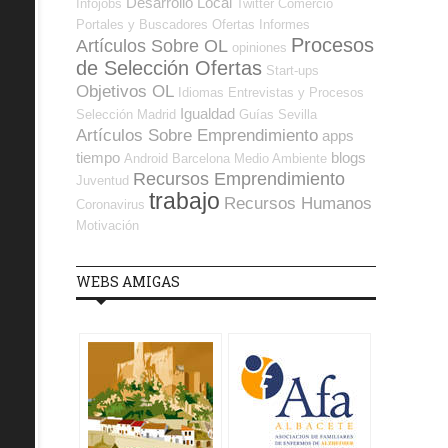
Desarrollo Local
Infojobs
Twitter
Comercio
Portales y Buscadores Ofertas
Informes
Procesos
Artículos Sobre OL
opiniones
de Selección Ofertas
Start-ups
Objetivos OL
Idiomas
Entrevistas y Procesos
Igualdad
Selección
Madrid
Guías
Sevilla
Artículos Sobre Emprendimiento
apps
tiempo
blogs
Android
Barcelona
Medio Ambiente
Recursos Emprendimiento
Juventud
trabajo
Recursos Humanos
Coronavirus
Motivación
WEBS AMIGAS