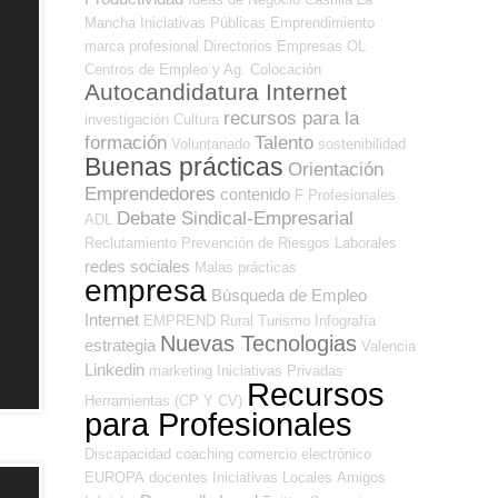
Mancha
Iniciativas Públicas
Emprendimiento
marca profesional
Directorios Empresas OL
Centros de Empleo y Ag. Colocación
Autocandidatura Internet
recursos para la
investigación
Cultura
formación
Talento
Voluntariado
sostenibilidad
Buenas prácticas
Orientación
Emprendedores
contenido
F Profesionales
Debate Sindical-Empresarial
ADL
Reclutamiento
Prevención de Riesgos Laborales
redes sociales
Malas prácticas
empresa
Búsqueda de Empleo
Internet
EMPREND
Rural
Turismo
Infografía
Nuevas Tecnologias
estrategia
Valencia
Linkedin
marketing
Iniciativas Privadas
Recursos
Herramientas (CP Y CV)
para Profesionales
Discapacidad
coaching
comercio electrónico
EUROPA
docentes
Iniciativas Locales
Amigos