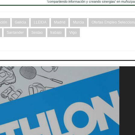
'compartiendo información y creando sinergias' en muñozpa
ción
Galicia
LLEIDA
Madrid
Murcia
Ofertas Empleo Seleccion
Santander
Sestao
trabajo
Vigo