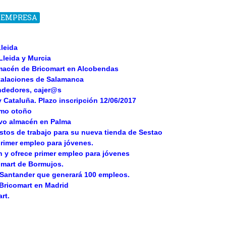
A EMPRESA
leida
leida y Murcia
macén de Bricomart en Alcobendas
talaciones de Salamanca
endedores, cajer@s
y Cataluña. Plazo inscripción 12/06/2017
imo otoño
evo almacén en Palma
estos de trabajo para su nueva tienda de Sestao
primer empleo para jóvenes.
n y ofrece primer empleo para jóvenes
omart de Bormujos.
 Santander que generará 100 empleos.
Bricomart en Madrid
rt.