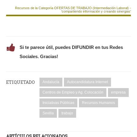
Recursos de la Categoría OFERTAS DE TRABAJO (Intermediación Laboral) -
'compartiendo información y creando sinergias'
Si te parece útil, puedes DIFUNDIR en tus Redes
Sociales. Gracias!
ETIQUETADO
Andalucía
Autocandidatura Internet
Centros de Empleo y Ag. Colocación
empresa
Iniciativas Públicas
Recursos Humanos
Sevilla
trabajo
ARTÍCULOS RELACIONADOS