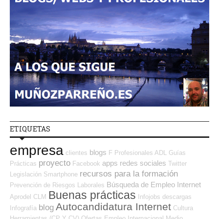
ETIQUETAS
empresa
blogs
clientes
F Profesionales ADL
Guías
proyecto
apps
redes sociales
Prácticas
Facebook
Twitter
recursos para la formación
Legislación
Smartphone
Búsqueda de Empleo Internet
Prevención de Riesgos Laborales
Buenas prácticas
Aprodel CLM
Infojobs
descargas
Autocandidatura Internet
blog
Infografía
Cultura
Herramientas (CP Y CV)
Ofertas Empleo Internacional
Medio