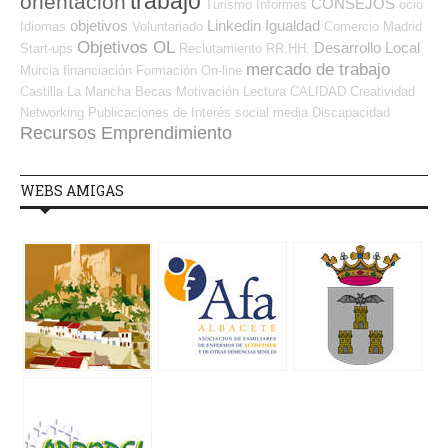
trabajo
orientación
CONSEJOS
Turismo
Informes
ocio
objetivos
Linkedin
Igualdad
Idiomas
Voluntariado
Comercio
Madrid
Objetivos OL
Desarrollo Local
Start-ups
Reclutamiento RR.HH.
mercado de trabajo
Murcia
financiación
Formación On-line
Castilla La Mancha
Becas
Motivación
Lectura
CALIDAD
Creatividad
Networking
Publicaciones de Interés
social media
Discapacidad
Recursos Emprendimiento
WEBS AMIGAS