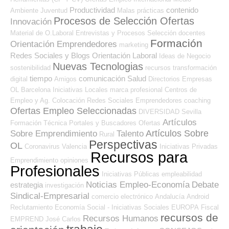
Productividad
contenido
Ambiente
Juventud
Malas prácticas
Procesos de Selección Ofertas
Innovación
Material de O.Laboral
Entrevistas y Procesos Selección
docentes
Formación
Orientación Emprendedores
marketing
Redes Sociales y Blogs Orientación Laboral
Ideas de Negocio
Nuevas Tecnologias
sostenibilidad
recursos
transformación
tiempo
comunicación
Salud
digital
Amigos
Directorios Empresas
OL
Barcelona
Iniciativas Locales
marca profesional
Centros de
Empleo y Ag. Colocación
Redes Sociales Emprendedores
coaching
Ofertas Empleo Seleccionadas
DIVERSIDAD
Sevilla
Artículos
Formación Técnica
Portales y Buscadores Ofertas
Artículos Sobre
Sobre Emprendimiento
Talento
Rural
Perspectivas
OL
Coronavirus
Valencia
Iniciativas Privadas
Recursos para
Emprendimiento
opiniones
Profesionales
Iniciativas Públicas
empleabilidad
Noticias Empleo-Economía
Debate
estrategia
investigación
Sindical-Empresarial
comercio electrónico
Andalucía
Android
Reclutamiento
Economía Social - Iniciativas Sociales
EUROPA
Fiscal
recursos de
Recursos Humanos
EMPREND
José Carlos