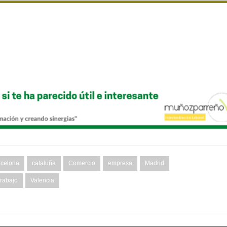
rcelona
cataluña
Comercio
empresa
Madrid
trabajo
Valencia