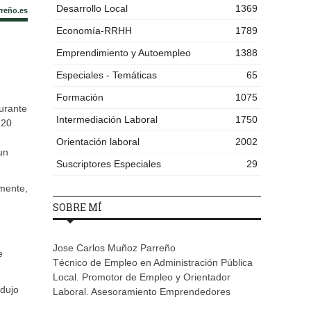
Desarrollo Local
1369
rreño.es
Economía-RRHH
1789
Emprendimiento y Autoempleo
1388
Especiales - Temáticas
65
Formación
1075
urante
Intermediación Laboral
1750
 20
Orientación laboral
2002
un
Suscriptores Especiales
29
amente,
SOBRE MÍ
Jose Carlos Muñoz Parreño
e
Técnico de Empleo en Administración Pública
Local. Promotor de Empleo y Orientador
odujo
Laboral. Asesoramiento Emprendedores