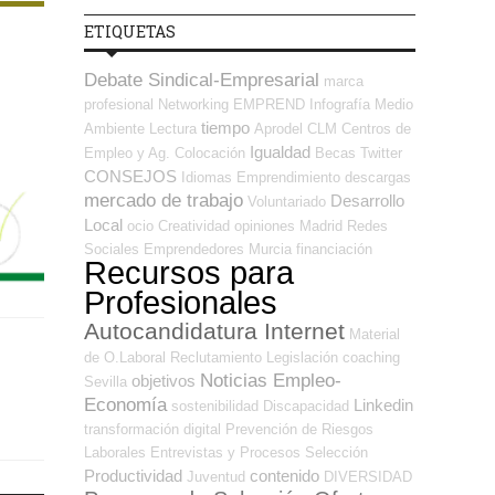
ETIQUETAS
Debate Sindical-Empresarial
marca
profesional
Networking
EMPREND
Infografía
Medio
tiempo
Ambiente
Lectura
Aprodel CLM
Centros de
Igualdad
Empleo y Ag. Colocación
Becas
Twitter
CONSEJOS
Idiomas
Emprendimiento
descargas
mercado de trabajo
Desarrollo
Voluntariado
Local
ocio
Creatividad
opiniones
Madrid
Redes
Sociales Emprendedores
Murcia
financiación
Recursos para
Profesionales
Autocandidatura Internet
Material
de O.Laboral
Reclutamiento
Legislación
coaching
Noticias Empleo-
objetivos
Sevilla
Economía
Linkedin
sostenibilidad
Discapacidad
transformación digital
Prevención de Riesgos
Laborales
Entrevistas y Procesos Selección
Productividad
contenido
Juventud
DIVERSIDAD