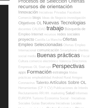
Procesos de Selección Ofertas
recursos de orientación
Innovación
Iniciativas Privadas
Facebook
blogs
Comercio
Ideas de Negocio
investigación
Nuevas Tecnologias
Objetivos OL
trabajo
Búsqueda de
docentes
CALIDAD
Empleo Internet
redes sociales
recursos
Ofertas
proyecto
Castilla La Mancha
Empleo Seleccionadas
Ofertas Empleo
comunicación
Internacional
Smartphone
clientes
Buenas prácticas
social media
Fiscal
Cultura
comercio electrónico
Valencia
Directorios
Perspectivas
Empresas OL
Start-ups
Formación
apps
estrategia
Malas
prácticas
empleabilidad
Android
Rural
Amigos
Artículos Sobre OL
Talento
Coronavirus
Herramientas (CP Y CV)
Publicaciones de Interés
Salud
Reclutamiento RR.HH.
marketing
Informes
EUROPA
Turismo
Economía Social - Iniciativas
Sociales
Guías
Barcelona
Iniciativas Locales