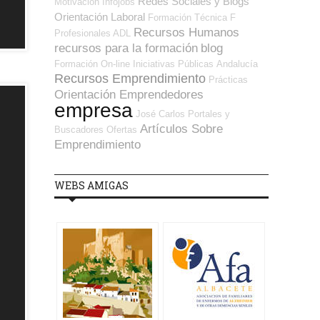
Redes Sociales y Blogs
Motivación
Infojobs
Orientación Laboral
Formación Técnica
F
Recursos Humanos
Profesionales ADL
recursos para la formación
blog
Formación On-line
Iniciativas Públicas
Andalucía
Recursos Emprendimiento
Prácticas
Orientación Emprendedores
empresa
José Carlos
Portales y
Artículos Sobre
Buscadores Ofertas
Emprendimiento
WEBS AMIGAS