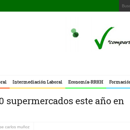
oral
Intermediación Laboral
Economía-RRHH
Formació
20 supermercados este año en
ose carlos muñoz