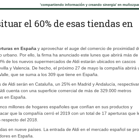
'compartiendo información y creando sinergia' en muñozpa
tuar el 60% de esas tiendas en
rturas en España
y aprovechar el auge del comercio de proximidad d
o urbano. Por ello, la firma ha anunciado este lunes que abrirá más de
60% de los nuevos supermercados de Aldi estarán ubicados en cascos
illa y Valencia. De hecho, el próximo 27 de mayo la compañía abrirá 
 Valle, que se suma a los 309 que tiene en España.
es de Aldi serán en Cataluña, un 25% en Madrid y Andalucía, respectiv
 Aldi cuenta con una superficie comercial de más de 329.000 metros
ras en España.
cinco millones de hogares españoles que confían en sus productos y
acar que la compañía cerró el 2019 con un total de 17 aperturas que l
 respecto del 2018.
uidas en nueve países. La entrada de Aldi en el mercado español se pr
adores en España.