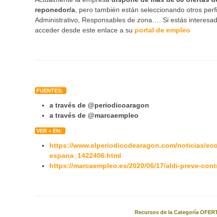
reponedor/a
, pero también están seleccionando otros perf
Administrativo, Responsables de zona…. Si estás interesad
acceder desde este enlace a su
portal de empleo
FUENTES:
a través de @periodicoaragon
a través de @marcaempleo
VER + EN:
https://www.elperiodicodearagon.com/noticias/ec
espana_1422406.html
https://marcaempleo.es/2020/06/17/aldi-preve-cont
Recursos de la Categoría OFERT