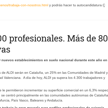
ocenos/trabaja-con-nosotros.html
y podrás hacer tu autocandidatura.Ç
00 profesionales. Más de 80
vas
0 nuevos establecimientos en suelo nacional durante este año en
nes de ALDI serán en Cataluña, un 25% en las Comunidades de Madrid y
ad Valenciana. A día de hoy, ALDI ya supera los 4.300 trabajadores y
 le permitieron incrementar su superficie comercial en un 6,3% respec
9 se centró principalmente en las comunidades autónomas de Cataluña
rcia, País Vasco, Baleares y Andalucía.
 trabajo la gran mayoría para perfiles profesionales de cajero/a