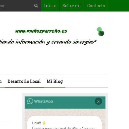
Inicio
Sobre mi
Contacto
n
Desarrollo Local
Mi Blog