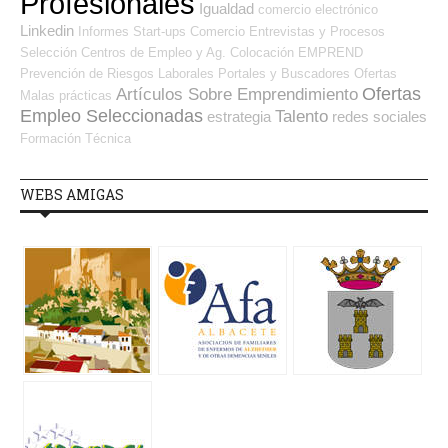
Profesionales
Igualdad
comercio electrónico
Linkedin
Informes
Start-ups
Comercio
Entrevistas y Procesos
Selección
Centros de Empleo y Ag. Colocación
EMPREND
Prevención de Riesgos Laborales
Portales y Buscadores Ofertas
Ofertas
Artículos Sobre Emprendimiento
Malas prácticas
Empleo Seleccionadas
Talento
estrategia
redes sociales
Formación Técnica
WEBS AMIGAS