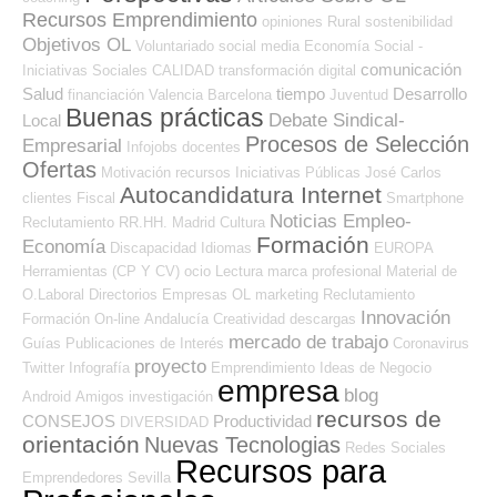
Recursos Emprendimiento
opiniones
Rural
sostenibilidad
Objetivos OL
Voluntariado
social media
Economía Social -
comunicación
Iniciativas Sociales
CALIDAD
transformación digital
Salud
tiempo
Desarrollo
financiación
Valencia
Barcelona
Juventud
Buenas prácticas
Debate Sindical-
Local
Procesos de Selección
Empresarial
Infojobs
docentes
Ofertas
Motivación
recursos
Iniciativas Públicas
José Carlos
Autocandidatura Internet
clientes
Fiscal
Smartphone
Noticias Empleo-
Reclutamiento RR.HH.
Madrid
Cultura
Formación
Economía
Discapacidad
Idiomas
EUROPA
Herramientas (CP Y CV)
ocio
Lectura
marca profesional
Material de
O.Laboral
Directorios Empresas OL
marketing
Reclutamiento
Innovación
Formación On-line
Andalucía
Creatividad
descargas
mercado de trabajo
Guías
Publicaciones de Interés
Coronavirus
proyecto
Twitter
Infografía
Emprendimiento
Ideas de Negocio
empresa
blog
Android
Amigos
investigación
recursos de
CONSEJOS
Productividad
DIVERSIDAD
orientación
Nuevas Tecnologias
Redes Sociales
Recursos para
Emprendedores
Sevilla