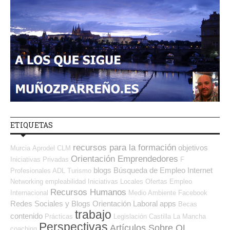
ETIQUETAS
recursos para la formación
objetivos
Murcia
Aprodel CLM
Orientación Emprendedores
Iniciativas Privadas
F
blogs
Búsqueda de Empleo Internet
Profesionales ADL
Turismo
Networking
empleabilidad
Iniciativas Locales
Ofertas Empleo
Recursos Humanos
Internacional
Medio Ambiente
Facebook
Redes Sociales y Blogs Orientación Laboral
apps
Becas
trabajo
contenido
Prácticas
Legislación
Castilla La Mancha
Perspectivas
Artículos Sobre OL
coaching