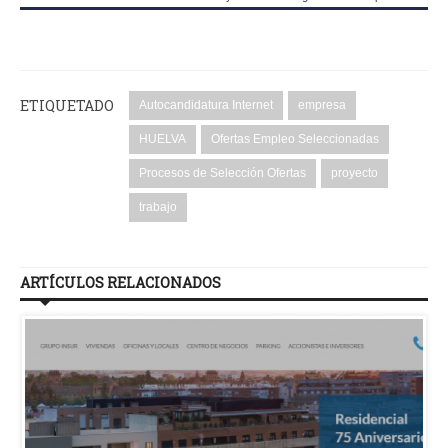
ETIQUETADO
Autocandidatura Internet
empresa
HUELVA
Ofertas Empleo Seleccionadas
Procesos de Selección Ofertas
proyecto
trabajo
ARTÍCULOS RELACIONADOS