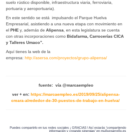
suelo rústico disponible, infraestructura viaria, ferroviaria,
portuaria y aeroportuaria).
En este sentido se está impulsando el Parque Huelva
Empresarial, asistiendo a una nueva etapa con movimiento en
el
PHE
y, además de
Alipensa
, en esta legislatura se cuenta
con otras incorporaciones como
Bidafarma, Carrocerías CICA
y Talleres Umaco”.
Aquí tienes la web de la
empresa:
http://asersa.com/proyectos/grupo-alipensa/
fuente: vía @marcaempleo
ver + en:
https://marcaempleo.es/2019/09/25/alipensa-
creara-alrededor-de-30-puestos-de-trabajo-en-huelva/
Puedes compartirlo en tus redes sociales ¡ GRACIAS ! Así estarás 'compartiendo
información y creando sinergias' en muñozparreño.es