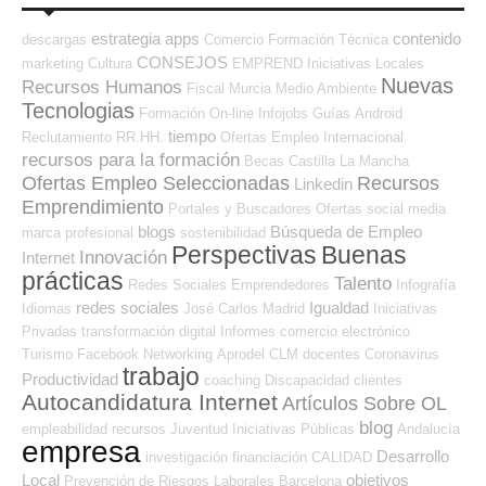
estrategia
apps
contenido
descargas
Comercio
Formación Técnica
CONSEJOS
marketing
Cultura
EMPREND
Iniciativas Locales
Nuevas
Recursos Humanos
Fiscal
Murcia
Medio Ambiente
Tecnologias
Formación On-line
Infojobs
Guías
Android
tiempo
Reclutamiento RR.HH.
Ofertas Empleo Internacional
recursos para la formación
Becas
Castilla La Mancha
Ofertas Empleo Seleccionadas
Recursos
Linkedin
Emprendimiento
Portales y Buscadores Ofertas
social media
blogs
Búsqueda de Empleo
marca profesional
sostenibilidad
Perspectivas
Buenas
Innovación
Internet
prácticas
Talento
Redes Sociales Emprendedores
Infografía
redes sociales
Igualdad
Idiomas
José Carlos
Madrid
Iniciativas
Privadas
transformación digital
Informes
comercio electrónico
Turismo
Facebook
Networking
Aprodel CLM
docentes
Coronavirus
trabajo
Productividad
coaching
Discapacidad
clientes
Autocandidatura Internet
Artículos Sobre OL
blog
empleabilidad
recursos
Juventud
Iniciativas Públicas
Andalucía
empresa
Desarrollo
investigación
financiación
CALIDAD
Local
objetivos
Prevención de Riesgos Laborales
Barcelona