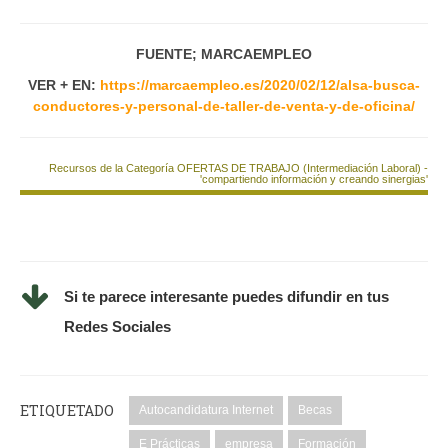
FUENTE; MARCAEMPLEO
VER + EN:
https://marcaempleo.es/2020/02/12/alsa-busca-
conductores-y-personal-de-taller-de-venta-y-de-oficina/
Recursos de la Categoría OFERTAS DE TRABAJO (Intermediación Laboral) -
'compartiendo información y creando sinergias'
Si te parece interesante puedes difundir en tus
Redes Sociales
ETIQUETADO
Autocandidatura Internet
Becas
E Prácticas
empresa
Formación