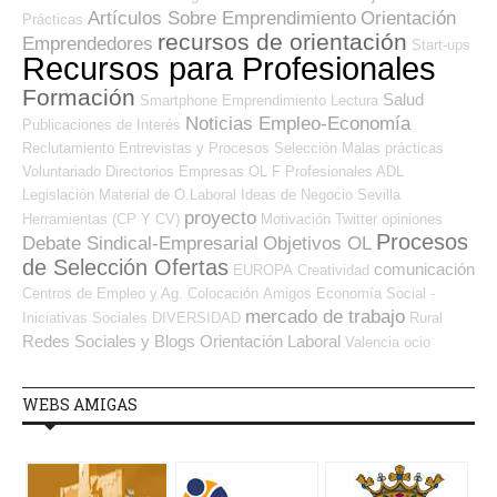
Artículos Sobre Emprendimiento
Orientación
Prácticas
recursos de orientación
Emprendedores
Start-ups
Recursos para Profesionales
Formación
Salud
Smartphone
Emprendimiento
Lectura
Noticias Empleo-Economía
Publicaciones de Interés
Reclutamiento
Entrevistas y Procesos Selección
Malas prácticas
Voluntariado
Directorios Empresas OL
F Profesionales ADL
Legislación
Material de O.Laboral
Ideas de Negocio
Sevilla
proyecto
Herramientas (CP Y CV)
Motivación
Twitter
opiniones
Procesos
Debate Sindical-Empresarial
Objetivos OL
de Selección Ofertas
comunicación
EUROPA
Creatividad
Centros de Empleo y Ag. Colocación
Amigos
Economía Social -
mercado de trabajo
Iniciativas Sociales
DIVERSIDAD
Rural
Redes Sociales y Blogs Orientación Laboral
Valencia
ocio
WEBS AMIGAS