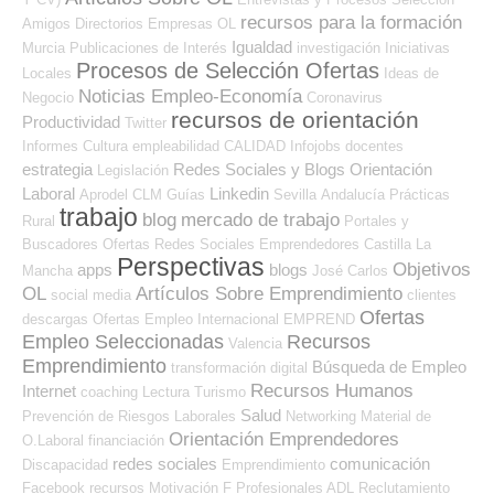
recursos para la formación
Amigos
Directorios Empresas OL
Igualdad
Murcia
Publicaciones de Interés
investigación
Iniciativas
Procesos de Selección Ofertas
Locales
Ideas de
Noticias Empleo-Economía
Negocio
Coronavirus
recursos de orientación
Productividad
Twitter
Informes
Cultura
empleabilidad
CALIDAD
Infojobs
docentes
estrategia
Redes Sociales y Blogs Orientación
Legislación
Laboral
Linkedin
Aprodel CLM
Guías
Sevilla
Andalucía
Prácticas
trabajo
blog
mercado de trabajo
Rural
Portales y
Buscadores Ofertas
Redes Sociales Emprendedores
Castilla La
Perspectivas
Objetivos
apps
blogs
Mancha
José Carlos
OL
Artículos Sobre Emprendimiento
social media
clientes
Ofertas
descargas
Ofertas Empleo Internacional
EMPREND
Empleo Seleccionadas
Recursos
Valencia
Emprendimiento
Búsqueda de Empleo
transformación digital
Recursos Humanos
Internet
coaching
Lectura
Turismo
Salud
Prevención de Riesgos Laborales
Networking
Material de
Orientación Emprendedores
O.Laboral
financiación
redes sociales
comunicación
Discapacidad
Emprendimiento
Facebook
recursos
Motivación
F Profesionales ADL
Reclutamiento