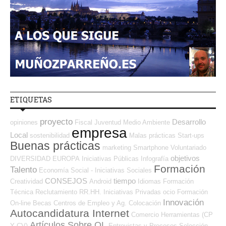
ETIQUETAS
proyecto
Desarrollo
opiniones
Fiscal
Juventud
Medio Ambiente
empresa
Local
sostenibilidad
Malas prácticas
Start-ups
Buenas prácticas
marketing
Smartphone
Voluntariado
objetivos
DIVERSIDAD
EUROPA
Iniciativas Públicas
Infografía
Formación
Talento
Economía Social - Iniciativas Sociales
CONSEJOS
tiempo
Creatividad
Android
Idiomas
Formación
Técnica
Reclutamiento RR.HH.
Iniciativas Privadas
ocio
Formación
Innovación
On-line
Becas
Centros de Empleo y Ag. Colocación
Autocandidatura Internet
Comercio
Herramientas (CP
Artículos Sobre OL
Y CV)
Entrevistas y Procesos Selección